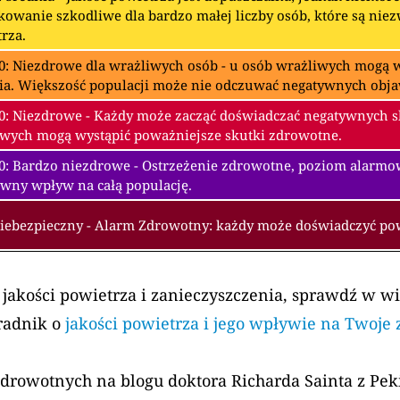
owanie szkodliwe dla bardzo małej liczby osób, które są nie
rza.
0: Niezdrowe dla wrażliwych osób - u osób wrażliwych mogą w
ia. Większość populacji może nie odczuwać negatywnych obj
0: Niezdrowe - Każdy może zacząć doświadczać negatywnych 
wych mogą wystąpić poważniejsze skutki zdrowotne.
00: Bardzo niezdrowe - Ostrzeżenie zdrowotne, poziom alarm
wny wpływ na całą populację.
Niebezpieczny - Alarm Zdrowotny: każdy może doświadczyć p
 jakości powietrza i zanieczyszczenia, sprawdź w w
radnik o
jakości powietrza i jego wpływie na Twoje
zdrowotnych na blogu doktora Richarda Sainta z Pe