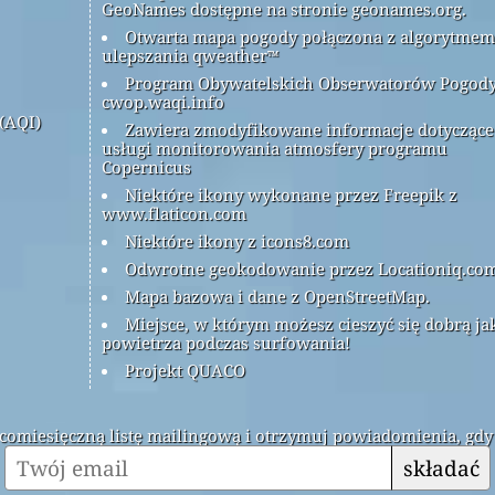
GeoNames dostępne na stronie geonames.org.
Otwarta mapa pogody połączona z algorytmem
ulepszania qweather™
Program Obywatelskich Obserwatorów Pogod
cwop.waqi.info
(AQI)
Zawiera zmodyfikowane informacje dotyczące
usługi monitorowania atmosfery programu
Copernicus
Niektóre ikony wykonane przez Freepik z
www.flaticon.com
Niektóre ikony z icons8.com
Odwrotne geokodowanie przez Locationiq.co
Mapa bazowa i dane z OpenStreetMap.
Miejsce, w którym możesz cieszyć się dobrą ja
powietrza podczas surfowania!
Projekt QUACO
ą comiesięczną listę mailingową i otrzymuj powiadomienia, gdy
składać