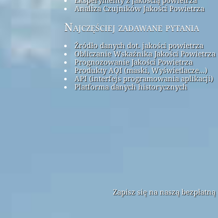
Analiza Czujników Jakości Powietrza
Najczęściej zadawane pytania
Źródło danych dot. jakości powietrza
Obliczanie Wskaźnika Jakości Powietrza 
Prognozowanie Jakości Powietrza
Produkty AQI (maski, Wyświetlacze...)
API (interfejs programowania aplikacji)
Platforma danych historycznych
Zapisz się na naszą bezpłatn