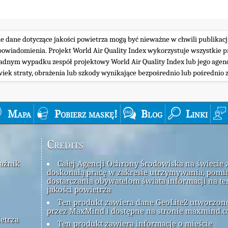
ie dane dotyczące jakości powietrza mogą być nieważne w chwili publikacj
iadomienia. Projekt World Air Quality Index wykorzystuje wszystkie prz
żadnym wypadku zespół projektowy World Air Quality Index lub jego agenc
wiek straty, obrażenia lub szkody wynikające bezpośrednio lub pośrednio z
Mapa
Pobierz maskę!
Blog
Linki
Credits
kaźnik
Całej Agencji Ochrony Środowiska na świecie 
doskonałą pracę w zakresie utrzymywania, pomia
dostarczania obywatelom świata informacji na t
jakości powietrza
Ten produkt zawiera dane GeoLite2 utworzon
przez MaxMind i dostępne na stronie maxmind.c
ietrza
Ten produkt zawiera informacje o mieście