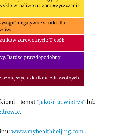
zwykle wrażliwe na zanieczyszczenie
ystąpić negatywne skutki dla
awów.
skutków zdrowotnych; U osób
owy. Bardzo prawdopodobny
oważniejszych skutków zdrowotnych.
ikipedii temat
"jakość powietrza"
lub
 zdrowie
.
kinu:
www.myhealthbeijing.com
.