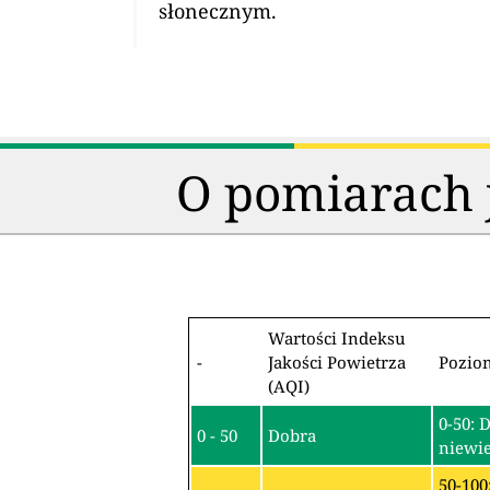
słonecznym.
O pomiarach j
Wartości Indeksu
-
Jakości Powietrza
Pozio
(AQI)
0-50: 
0 - 50
Dobra
niewie
50-100