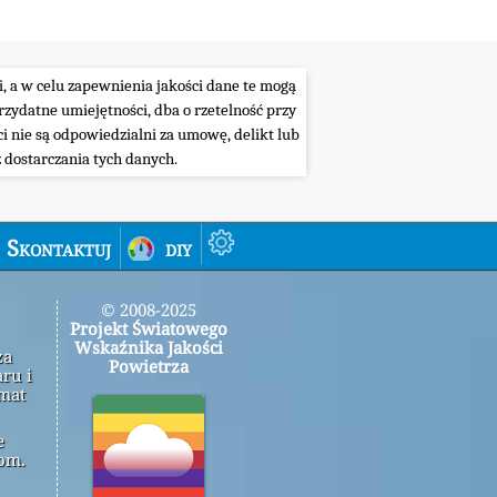
i, a w celu zapewnienia jakości dane te mogą
ydatne umiejętności, dba o rzetelność przy
i nie są odpowiedzialni za umowę, delikt lub
 dostarczania tych danych.
Skontaktuj
diy
© 2008-2025
Projekt Światowego
Wskaźnika Jakości
za
Powietrza
ru i
emat
e
om.