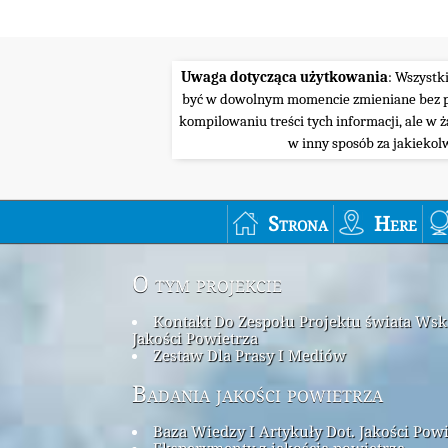
Uwaga dotycząca użytkowania
: Wszystk
być w dowolnym momencie zmieniane bez pow
kompilowaniu treści tych informacji, ale w 
w inny sposób za jakiekol
Strona
Here
O tym projekcie
Kontakt Do Zespołu Projektu świata Ws
Jakości Powietrza
Zestaw Dla Prasy I Mediów
Badania jakości powietrza
Baza Wiedzy I Artykuły Dot. Jakości Pow
Eksperymenty z jakością powietrza