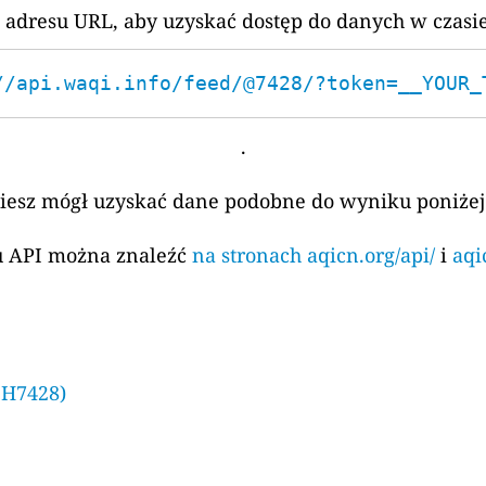
 adresu URL, aby uzyskać dostęp do danych w czasi
//api.waqi.info/feed/@7428/?token=__YOUR_
.
ziesz mógł uzyskać dane podobne do wyniku poniżej
su API można znaleźć
na stronach aqicn.org/api/
i
aqi
 H7428)