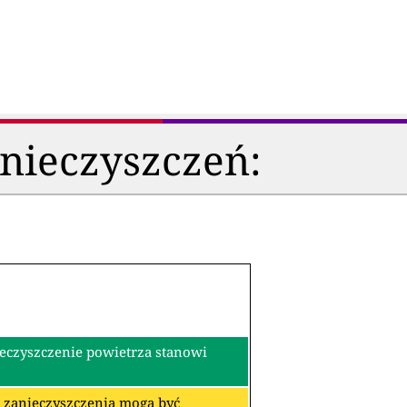
anieczyszczeń:
ieczyszczenie powietrza stanowi
re zanieczyszczenia mogą być