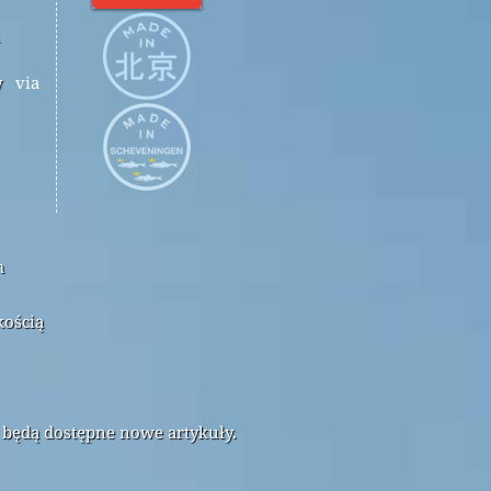
y
via
m
kością
 będą dostępne nowe artykuły.