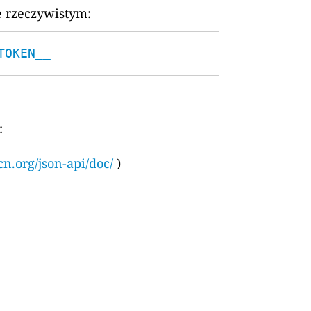
e rzeczywistym:
TOKEN__
:
cn.org/json-api/doc/
)