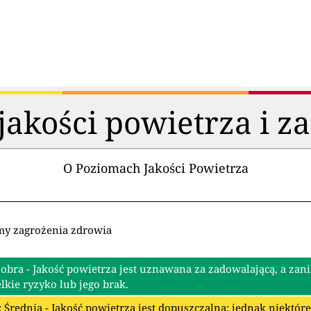
akości powietrza i z
O Poziomach Jakości Powietrza
my zagrożenia zdrowia
Dobra - Jakość powietrza jest uznawana za zadowalającą, a zan
lkie ryzyko lub jego brak.
: Średnia - Jakość powietrza jest dopuszczalna; jednak niektó