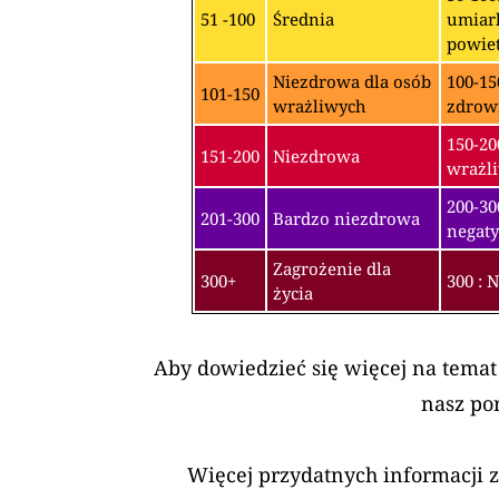
51 -100
Średnia
umiark
powiet
Niezdrowa dla osób
100-15
101-150
wrażliwych
zdrow
150-20
151-200
Niezdrowa
wrażli
200-3
201-300
Bardzo niezdrowa
negaty
Zagrożenie dla
300+
300 : 
życia
Aby dowiedzieć się więcej na temat
nasz po
Więcej przydatnych informacji 