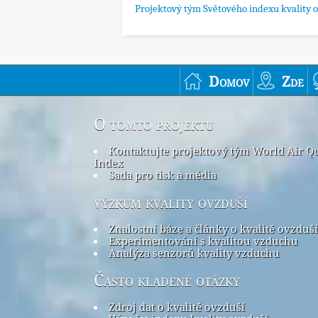
Projektový tým Světového indexu kvality 
Domov
Zde
O tomto projektu
Kontaktujte projektový tým World Air Qu
Index
Sada pro tisk a média
výzkum kvality ovzduší
Znalostní báze a články o kvalitě ovzduší
Experimentování s kvalitou vzduchu
Analýza senzorů kvality vzduchu
Často kladené otázky
Zdroj dat o kvalitě ovzduší