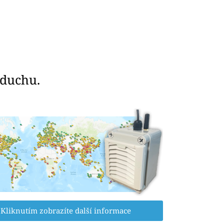
zduchu.
Kliknutím zobrazíte další informace