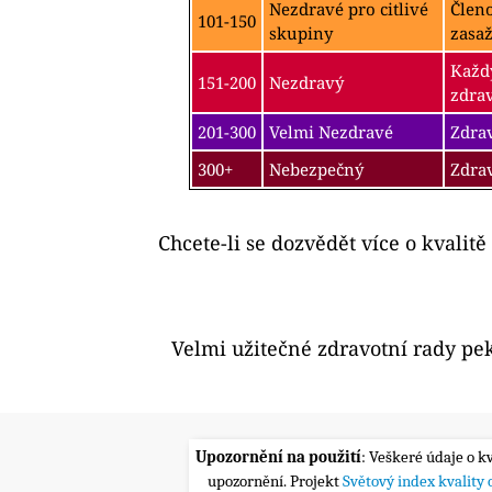
Nezdravé pro citlivé
Člen
101-150
skupiny
zasa
Každý
151-200
Nezdravý
zdra
201-300
Velmi Nezdravé
Zdrav
300+
Nebezpečný
Zdra
Chcete-li se dozvědět více o kvalitě
Velmi užitečné zdravotní rady pe
Upozornění na použití
: Veškeré údaje o k
upozornění. Projekt
Světový index kvality