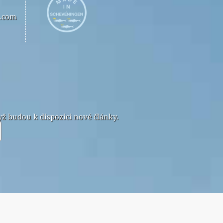
n.com
ž budou k dispozici nové články.