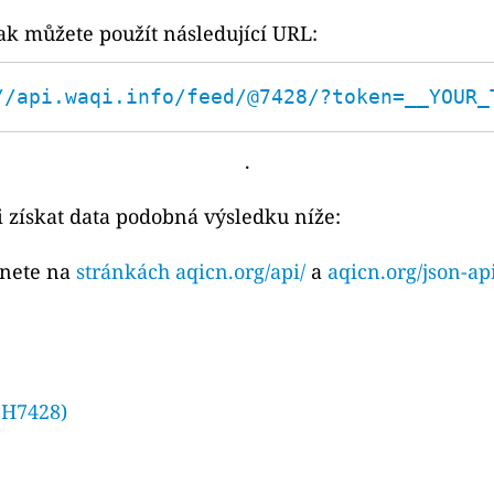
ak můžete použít následující URL:
//api.waqi.info/feed/@7428/?token=__YOUR_
.
 získat data podobná výsledku níže:
znete na
stránkách aqicn.org/api/
a
aqicn.org/json-ap
 H7428)