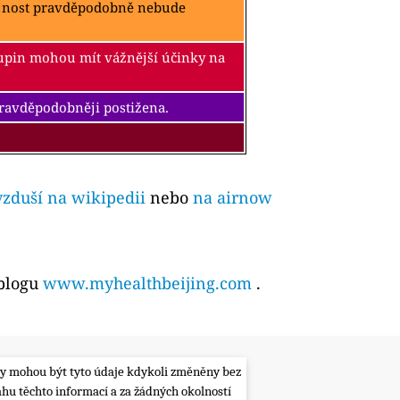
ejnost pravděpodobně nebude
kupin mohou mít vážnější účinky na
pravděpodobněji postižena.
vzduší na wikipedii
nebo
na airnow
 blogu
www.myhealthbeijing.com
.
lity mohou být tyto údaje kdykoli změněny bez
ahu těchto informací a za žádných okolností