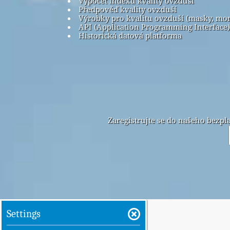
Výpočet indexu kvality ovzduší
Předpověď kvality ovzduší
Výrobky pro kvalitu ovzduší (masky, mo
API (Application Programming Interface)
Historická datová platforma
Zaregistrujte se do našeho bezp
Settings