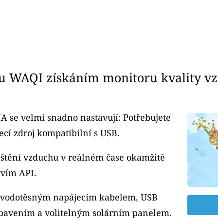
u WAQI získáním monitoru kvality v
A se velmi snadno nastavují: Potřebujete
cí zdroj kompatibilní s USB.
čištění vzduchu v reálném čase okamžitě
tvím API.
m vodotěsným napájecím kabelem, USB
bavením a volitelným solárním panelem.