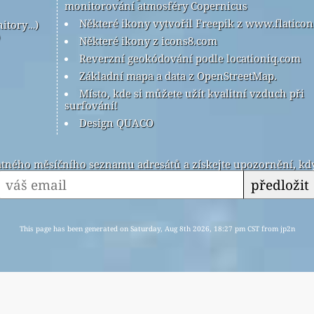
monitorování atmosféry Copernicus
Některé ikony vytvořil Freepik z www.flatico
nitory…)
Některé ikony z icons8.com
Reverzní geokódování podle locationiq.com
Základní mapa a data z OpenStreetMap.
Místo, kde si můžete užít kvalitní vzduch při
surfování!
Design QUACO
latného měsíčního seznamu adresátů a získejte upozornění, kdy
předložit
This page has been generated on Saturday, Aug 8th 2026, 18:27 pm CST from jp2n