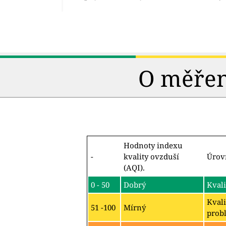
O měření
Hodnoty indexu
-
kvality ovzduší
Úrov
(AQI).
0 - 50
Dobrý
Kvali
Kvali
51 -100
Mírný
probl