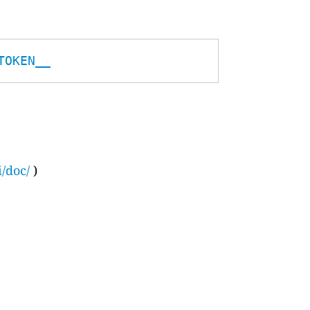
TOKEN__
i/doc/
)