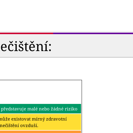
ečištění:
 představuje malé nebo žádné riziko
k může existovat mírný zdravotní
znečištění ovzduší.