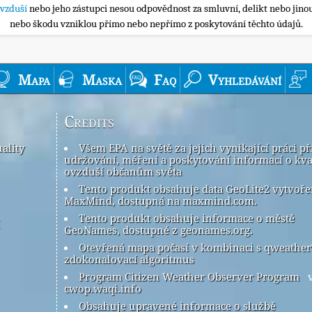
ovzduší
nebo jeho zástupci nesou odpovědnost za smluvní, delikt nebo jinou
nebo škodu vzniklou přímo nebo nepřímo z poskytování těchto údajů.
Mapa
Maska
Faq
Vyhledávání
Credits
ality
Všem EPA na světě za jejich vynikající práci př
udržování, měření a poskytování informací o kva
ovzduší občanům světa
Tento produkt obsahuje data GeoLite2 vytvoř
MaxMind, dostupná na maxmind.com.
Tento produkt obsahuje informace o městě
GeoNames, dostupné z geonames.org.
Otevřená mapa počasí v kombinaci s qweathe
zdokonalovací algoritmus
Program Citizen Weather Observer Program
v
cwop.waqi.info
Obsahuje upravené informace o službě