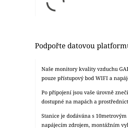
Podpořte datovou platform
Naše monitory kvality vzduchu GAI
pouze přístupový bod WIFI a napáje
Po připojení jsou vaše úrovně zne
dostupné na mapách a prostřednic
Stanice je dodávána s 10metrový
napájecím zdrojem, montážním vy