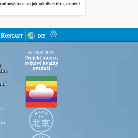
 odpovědnost za jakoukoliv ztrátu, zranění
Kontakt
diy
© 2008-2025
Projekt indexu
světové kvality
i
ovzduší
litě
ená
r™
ia