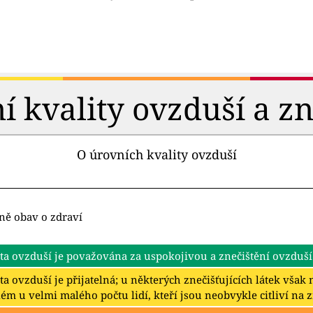
 kvality ovzduší a zn
O úrovních kvality ovzduší
ně obav o zdraví
ta ovzduší je považována za uspokojivou a znečištění ovzduší
ta ovzduší je přijatelná; u některých znečišťujících látek vša
ém u velmi malého počtu lidí, kteří jsou neobvykle citliví na 