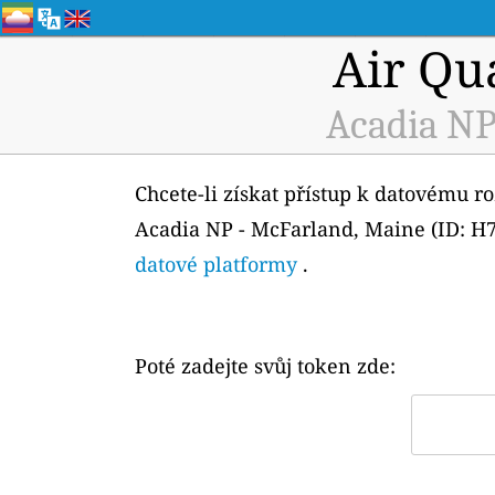
Air Qu
Acadia NP
Chcete-li získat přístup k datovému r
Acadia NP - McFarland, Maine (ID: H74
datové platformy
.
Poté zadejte svůj token zde: