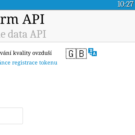
10:27
orm API
e data API
🇬🇧
vání kvality ovzduší
ánce registrace tokenu