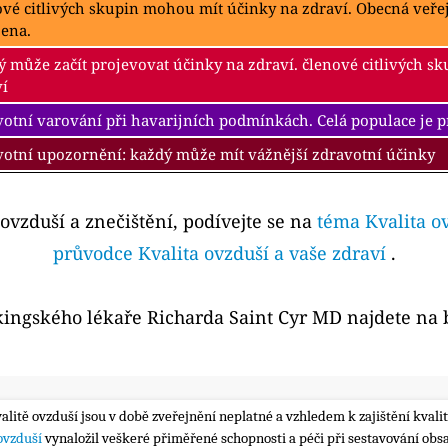
ové citlivých skupin mohou mít účinky na zdraví. Obecná veř
žena.
 může začít projevovat účinky na zdraví. členové citlivých s
ví
otní varování při havarijních podmínkách. Celá populace je 
votní upozornění: každý může mít vážnější zdravotní účinky
 ovzduší a znečištění, podívejte se na
téma Kvalita o
průvodce Kvalita ovzduší a vaše zdraví
.
kingského lékaře Richarda Saint Cyr MD najdete na
valitě ovzduší jsou v době zveřejnění neplatné a vzhledem k zajištění kva
 ovzduší
vynaložil veškeré přiměřené schopnosti a péči při sestavování obs