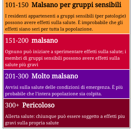
101-150
Malsano per gruppi sensibili
I residenti appartenenti a gruppi sensibili (per patologie)
possono avere effetti sulla salute. È improbabile che gli
effetti siano seri per tutta la popolazione.
151-200
malsano
Ognuno può iniziare a sperimentare effetti sulla salute; i
membri di gruppi sensibili possono avere effetti sulla
salute più gravi
201-300
Molto malsano
Avvisi sulla salute delle condizioni di emergenza. È più
probabile che l'intera popolazione sia colpita.
300+
Pericoloso
Allerta salute: chiunque può essere soggetto a effetti piu
gravi sulla propria salute