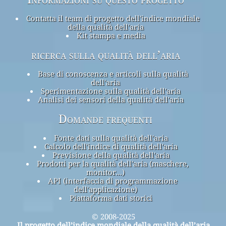
Contatta il team di progetto dell'indice mondiale
della qualità dell'aria
Kit stampa e media
ricerca sulla qualità dell’aria
Base di conoscenza e articoli sulla qualità
dell'aria
Sperimentazione sulla qualità dell'aria
Analisi dei sensori della qualità dell'aria
Domande frequenti
Fonte dati sulla qualità dell'aria
Calcolo dell'indice di qualità dell'aria
Previsione della qualità dell'aria
Prodotti per la qualità dell'aria (maschere,
monitor...)
API (interfaccia di programmazione
dell'applicazione)
Piattaforma dati storici
© 2008-2025
Il progetto dell’indice mondiale della qualità dell’aria