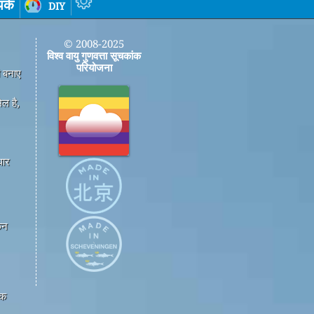
पर्क
diy
© 2008-2025
विश्व वायु गुणवत्ता सूचकांक
परियोजना
ी बनाए
ल है,
धार
कन
एक