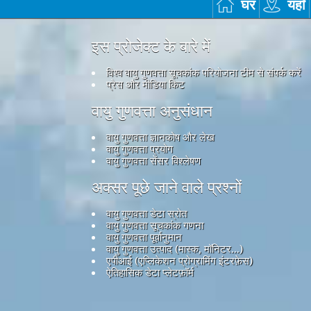
घर
यहाँ
इस प्रोजेक्ट के बारे में
विश्व वायु गुणवत्ता सूचकांक परियोजना टीम से संपर्क करें
प्रेस और मीडिया किट
वायु गुणवत्ता अनुसंधान
वायु गुणवत्ता ज्ञानकोष और लेख
वायु गुणवत्ता प्रयोग
वायु गुणवत्ता सेंसर विश्लेषण
अक्सर पूछे जाने वाले प्रश्नों
वायु गुणवत्ता डेटा स्रोत
वायु गुणवत्ता सूचकांक गणना
वायु गुणवत्ता पूर्वानुमान
वायु गुणवत्ता उत्पाद (मास्क, मॉनिटर...)
एपीआई (एप्लिकेशन प्रोग्रामिंग इंटरफ़ेस)
ऐतिहासिक डेटा प्लेटफ़ॉर्म