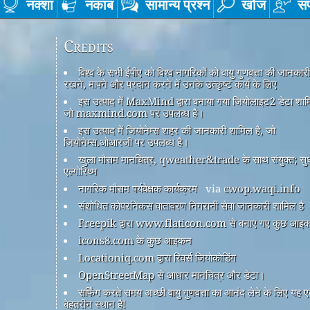
नक्शा
नकाब
सामान्य प्रश्न
खोज
सं
Credits
विश्व के सभी ईपीए को विश्व नागरिकों को वायु गुणवत्ता की जानकार
रखने, मापने और प्रदान करने में उनके उत्कृष्ट कार्य के लिए
इस उत्पाद में MaxMind द्वारा बनाया गया जियोलाइट2 डेटा शामि
जो maxmind.com पर उपलब्ध है।
इस उत्पाद में जियोनेम्स शहर की जानकारी शामिल है, जो
जियोनेम्स.ओआरजी पर उपलब्ध है।
खुला मौसम मानचित्र, qweather&trade के साथ संयुक्त; सु
एल्गोरिथ्म
नागरिक मौसम पर्यवेक्षक कार्यक्रम
via
cwop.waqi.info
संशोधित कोपरनिकस वातावरण निगरानी सेवा जानकारी शामिल है
Freepik द्वारा www.flaticon.com से बनाए गए कुछ आइ
icons8.com के कुछ आइकन
Locationiq.com द्वारा रिवर्स जियोकोडिंग
OpenStreetMap से आधार मानचित्र और डेटा।
सर्फिंग करते समय अच्छी वायु गुणवत्ता का आनंद लेने के लिए यह 
बेहतरीन स्थान है!