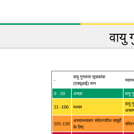
वायु 
वायु गुणवत्ता सूचकांक
-
स्वास्
(एक्यूआई) मान
0 - 50
अच्छा
वायु 
वायु ग
51 -100
मध्यम
असामा
अस्वास्थ्यकर संवेदनशील समूहों
101-150
संवेद
के लिए