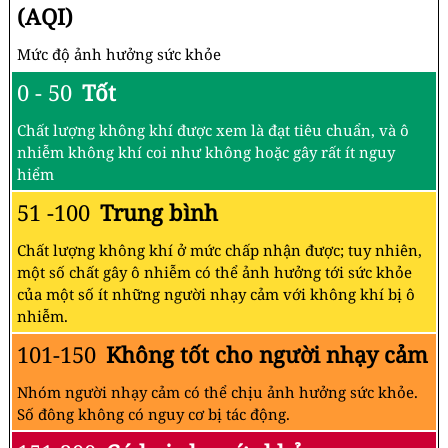
(AQI)
Mức độ ảnh hưởng sức khỏe
0 - 50
Tốt
Chất lượng không khí được xem là đạt tiêu chuẩn, và ô
nhiễm không khí coi như không hoặc gây rất ít nguy
hiểm
51 -100
Trung bình
Chất lượng không khí ở mức chấp nhận được; tuy nhiên,
một số chất gây ô nhiễm có thể ảnh hưởng tới sức khỏe
của một số ít những người nhạy cảm với không khí bị ô
nhiễm.
101-150
Không tốt cho người nhạy cảm
Nhóm người nhạy cảm có thể chịu ảnh hưởng sức khỏe.
Số đông không có nguy cơ bị tác động.