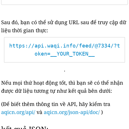
Sau đó, bạn có thể sử dụng URL sau để truy cập dữ
liệu thời gian thực:
https://api.waqi.info/feed/@7334/?t
oken=__YOUR_TOKEN__
.
Nếu mọi thứ hoạt động tốt, thì bạn sẽ có thể nhận
được dữ liệu tương tự như kết quả bên dưới:
(Để biết thêm thông tin về API, hãy kiểm tra
aqicn.org/api/
và
aqicn.org/json-api/doc/
)