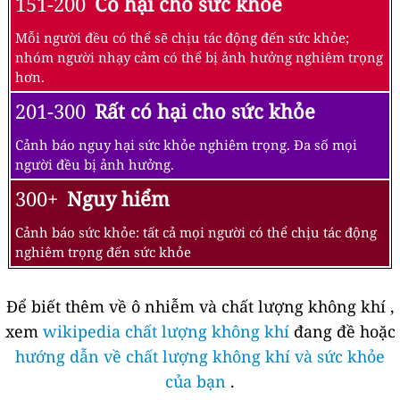
151-200
Có hại cho sức khỏe
Mỗi người đều có thể sẽ chịu tác động đến sức khỏe;
nhóm người nhạy cảm có thể bị ảnh hưởng nghiêm trọng
hơn.
201-300
Rất có hại cho sức khỏe
Cảnh báo nguy hại sức khỏe nghiêm trọng. Đa số mọi
người đều bị ảnh hưởng.
300+
Nguy hiểm
Cảnh báo sức khỏe: tất cả mọi người có thể chịu tác động
nghiêm trọng đến sức khỏe
Để biết thêm về ô nhiễm và chất lượng không khí ,
xem
wikipedia chất lượng không khí
đang đề hoặc
hướng dẫn về chất lượng không khí và sức khỏe
của bạn
.