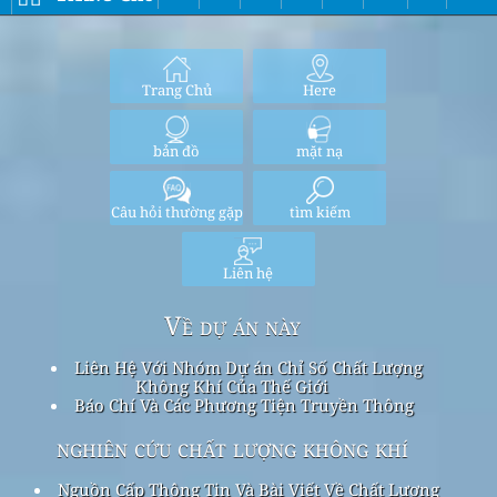
Trang Chủ
Here
bản đồ
mặt nạ
Câu hỏi thường gặp
tìm kiếm
Liên hệ
Về dự án này
Liên Hệ Với Nhóm Dự án Chỉ Số Chất Lượng
Không Khí Của Thế Giới
Báo Chí Và Các Phương Tiện Truyền Thông
nghiên cứu chất lượng không khí
Nguồn Cấp Thông Tin Và Bài Viết Về Chất Lượng