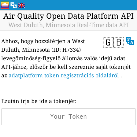
Air Quality Open Data Platform API
West Duluth, Minnesota Real-Time data API
🇬🇧
Ahhoz, hogy hozzáférjen a West
Duluth, Minnesota (ID: H7334)
levegőminőség-figyelő állomás valós idejű adat
API-jához, először be kell szereznie saját tokenjét
az
adatplatform token regisztrációs oldaláról
.
Ezután írja be ide a tokenjét: