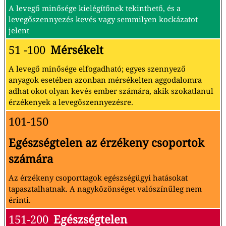
A levegő minősége kielégítőnek tekinthető, és a
levegőszennyezés kevés vagy semmilyen kockázatot
jelent
51 -100
Mérsékelt
A levegő minősége elfogadható; egyes szennyező
anyagok esetében azonban mérsékelten aggodalomra
adhat okot olyan kevés ember számára, akik szokatlanul
érzékenyek a levegőszennyezésre.
101-150
Egészségtelen az érzékeny csoportok
számára
Az érzékeny csoporttagok egészségügyi hatásokat
tapasztalhatnak. A nagyközönséget valószínűleg nem
érinti.
151-200
Egészségtelen