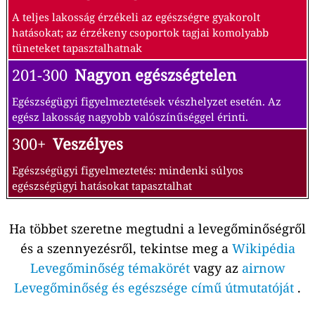
A teljes lakosság érzékeli az egészségre gyakorolt
hatásokat; az érzékeny csoportok tagjai komolyabb
tüneteket tapasztalhatnak
201-300
Nagyon egészségtelen
Egészségügyi figyelmeztetések vészhelyzet esetén. Az
egész lakosság nagyobb valószínűséggel érinti.
300+
Veszélyes
Egészségügyi figyelmeztetés: mindenki súlyos
egészségügyi hatásokat tapasztalhat
Ha többet szeretne megtudni a levegőminőségről
és a szennyezésről, tekintse meg a
Wikipédia
Levegőminőség témakörét
vagy az
airnow
Levegőminőség és egészsége című útmutatóját
.