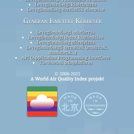
Levegőminőségi kísérletezés
Levegőminőség-érzékelők elemzése
Gyakran Ismételt Kérdések
Levegőminőségi adatforrás
Levegőminőségi index kiszámítása
Levegőminőség előrejelzés
Levegőminőségű termékek (maszkok,
monitorok…)
API (Application Programming Interface)
Történelmi adatplatform
© 2008-2025
A World Air Quality Index projekt