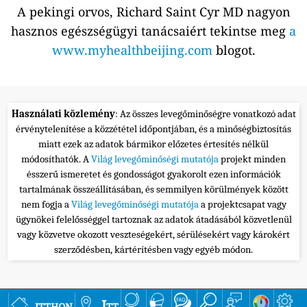
A pekingi orvos, Richard Saint Cyr MD nagyon
hasznos egészségügyi tanácsaiért tekintse meg
a
www.myhealthbeijing.com
blogot.
Használati közlemény
: Az összes levegőminőségre vonatkozó adat
érvénytelenítése a közzététel időpontjában, és a minőségbiztosítás
miatt ezek az adatok bármikor előzetes értesítés nélkül
módosíthatók. A
Világ levegőminőségi mutatója
projekt minden
ésszerű ismeretet és gondosságot gyakorolt ezen információk
tartalmának összeállításában, és semmilyen körülmények között
nem fogja a
Világ levegőminőségi mutatója
a projektcsapat vagy
ügynökei felelősséggel tartoznak az adatok átadásából közvetlenül
vagy közvetve okozott veszteségekért, sérülésekért vagy károkért
szerződésben, kártérítésben vagy egyéb módon.
itthon
Itt