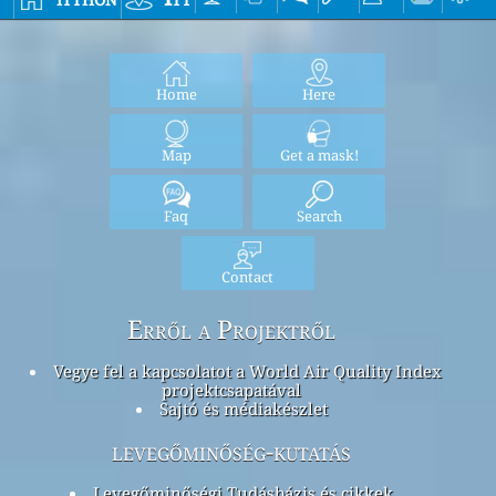
Home
Here
Map
Get a mask!
Faq
Search
Contact
Erről a Projektről
Vegye fel a kapcsolatot a World Air Quality Index
projektcsapatával
Sajtó és médiakészlet
levegőminőség-kutatás
Levegőminőségi Tudásbázis és cikkek