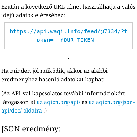
Ezután a következő URL-címet használhatja a valós
idejű adatok eléréséhez:
https://api.waqi.info/feed/@7334/?t
oken=__YOUR_TOKEN__
.
Ha minden jól működik, akkor az alábbi
eredményhez hasonló adatokat kaphat:
(Az API-val kapcsolatos további információkért
látogasson el
az aqicn.org/api/
és
az aqicn.org/json-
api/doc/ oldalra
.)
JSON eredmény: