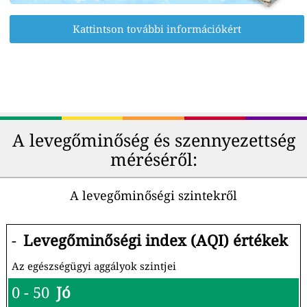
Kattintson további információkért
A levegőminőség és szennyezettség
méréséről:
A levegőminőségi szintekről
-
Levegőminőségi index (AQI) értékek
Az egészségügyi aggályok szintjei
0 - 50
Jó