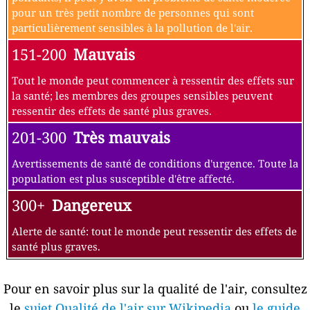
pour un très petit nombre de personnes qui sont
particulièrement sensibles à la pollution de l'air.
151-200
Mauvais
Tout le monde peut commencer à ressentir des effets sur
la santé; les membres des groupes sensibles peuvent
ressentir des effets de santé plus graves.
201-300
Très mauvais
Avertissements de santé de conditions d'urgence. Toute la
population est plus susceptible d'être affecté.
300+
Dangereux
Alerte de santé: tout le monde peut ressentir des effets de
santé plus graves.
Pour en savoir plus sur la qualité de l'air, consultez
le
sujet Qualité de l'air sur Wikipedia
ou
le guide