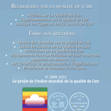
Recherches sur la qualité de l'air
Articles Sur La Qualité De L'air
Expérimentation sur la qualité de l'air
Analyse Des Capteurs De La Qualité De L'air
Foire aux questions
Source des données sur la qualité de l'air
Calcul De L'indice De La Qualité De L'air
Prévisions De La Qualité De L'air
Equipements Pour La Pollution De L'air (masques,
Appareils De Mesure ...)
API (interface de programmation d'applications)
Plateforme de données historiques
© 2008-2025
Le projet de l'indice mondial de la qualité de l'air