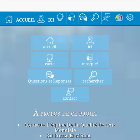
accueil
ici
accueil
ici
carte
masque!
Questions et Reponses
rechercher
contact
À propos de ce projet
Contacter L'équipe De La Qualité De L'Air
Mondiale
Kit Presse Et Médias