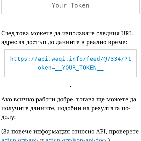
След това можете да използвате следния URL
адрес за достъп до данните в реално време:
https://api.waqi.info/feed/@7334/?t
oken=__YOUR_TOKEN__
.
Ако всичко работи добре, тогава ще можете да
получите данните, подобни на резултата по-
долу:
(За повече информация относно API, проверете
aqicn.org/api/
и
aqicn.org/json-api/doc/
)