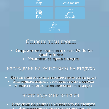
Map
Get a mask!
Faq
Search
Contact
Относно този проект
Свържете се с екипа на проекта World Air
Quality Index
Комплект за преса и медии
изследване на качеството на въздуха
База знания и статии за качеството на въздуха
Експериментиране с качеството на въздуха
Анализ на сензори за качество на въздуха
често задавани въпроси
Източник на данни за качеството на въздуха
Изчисляване на индекса за качество на