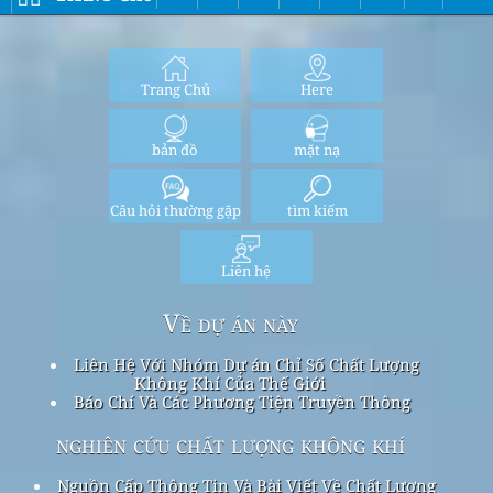
Trang Chủ
Here
bản đồ
mặt nạ
Câu hỏi thường gặp
tìm kiếm
Liên hệ
Về dự án này
Liên Hệ Với Nhóm Dự án Chỉ Số Chất Lượng
Không Khí Của Thế Giới
Báo Chí Và Các Phương Tiện Truyền Thông
nghiên cứu chất lượng không khí
Nguồn Cấp Thông Tin Và Bài Viết Về Chất Lượng