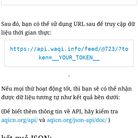
Sau đó, bạn có thể sử dụng URL sau để truy cập dữ
liệu thời gian thực:
https://api.waqi.info/feed/@723/?to
ken=__YOUR_TOKEN__
.
Nếu mọi thứ hoạt động tốt, thì bạn sẽ có thể nhận
được dữ liệu tương tự như kết quả bên dưới:
(Để biết thêm thông tin về API, hãy kiểm tra
aqicn.org/api/
và
aqicn.org/json-api/doc/
)