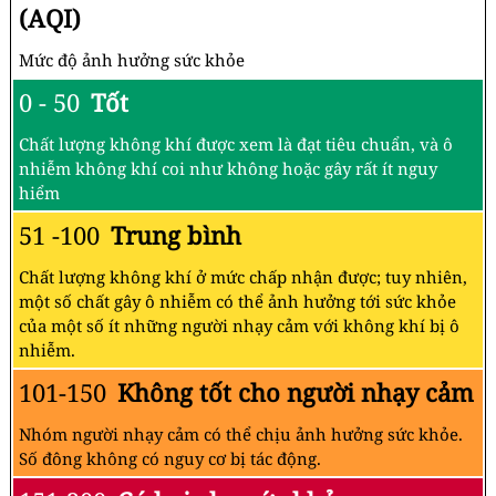
(AQI)
Mức độ ảnh hưởng sức khỏe
0 - 50
Tốt
Chất lượng không khí được xem là đạt tiêu chuẩn, và ô
nhiễm không khí coi như không hoặc gây rất ít nguy
hiểm
51 -100
Trung bình
Chất lượng không khí ở mức chấp nhận được; tuy nhiên,
một số chất gây ô nhiễm có thể ảnh hưởng tới sức khỏe
của một số ít những người nhạy cảm với không khí bị ô
nhiễm.
101-150
Không tốt cho người nhạy cảm
Nhóm người nhạy cảm có thể chịu ảnh hưởng sức khỏe.
Số đông không có nguy cơ bị tác động.