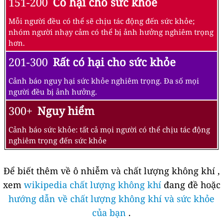
151-200
Có hại cho sức khỏe
Mỗi người đều có thể sẽ chịu tác động đến sức khỏe;
nhóm người nhạy cảm có thể bị ảnh hưởng nghiêm trọng
hơn.
201-300
Rất có hại cho sức khỏe
Cảnh báo nguy hại sức khỏe nghiêm trọng. Đa số mọi
người đều bị ảnh hưởng.
300+
Nguy hiểm
Cảnh báo sức khỏe: tất cả mọi người có thể chịu tác động
nghiêm trọng đến sức khỏe
Để biết thêm về ô nhiễm và chất lượng không khí ,
xem
wikipedia chất lượng không khí
đang đề hoặc
hướng dẫn về chất lượng không khí và sức khỏe
của bạn
.