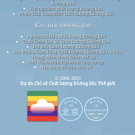
Không Khí
Thí nghiệm chất lượng không khí
Phân Tích Cảm Biến Chất Lượng Không Khí
Câu hỏi thường gặp
nguồn dữ liệu chất lượng không khí
Tính Toán Chỉ Số Chất Lượng Không Khí
Dự Báo Chất Lượng Không Khí
Sản Phẩm Làm Tăng Chất Lượng Không Khí (khẩu
Trang, Màn Hình Giám Sát ...)
API (Giao diện lập trình ứng dụng)
Nền tảng dữ liệu lịch sử
© 2008-2025
Dự án Chỉ số Chất lượng Không khí Thế giới