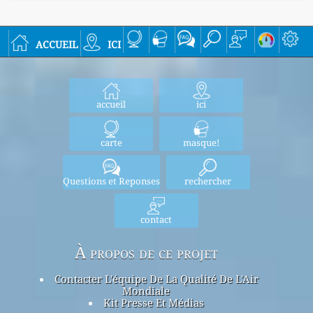
accueil
ici
accueil
ici
carte
masque!
Questions et Reponses
rechercher
contact
À propos de ce projet
Contacter L'équipe De La Qualité De L'Air
Mondiale
Kit Presse Et Médias