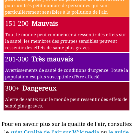
pour un très petit nombre de personnes qui sont
particulièrement sensibles à la pollution de l'air.
151-200
Mauvais
Tout le monde peut commencer à ressentir des effets sur
la santé; les membres des groupes sensibles peuvent
ressentir des effets de santé plus graves.
201-300
Très mauvais
Avertissements de santé de conditions d'urgence. Toute la
population est plus susceptible d'être affecté.
300+
Dangereux
Alerte de santé: tout le monde peut ressentir des effets de
santé plus graves.
Pour en savoir plus sur la qualité de l'air, consultez
le
sujet Qualité de l'air sur Wikipedia
ou
le guide