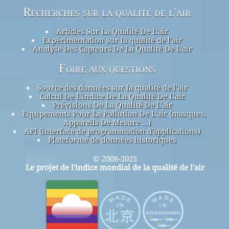
Recherches sur la qualité de l'air
Articles Sur La Qualité De L'air
Expérimentation sur la qualité de l'air
Analyse Des Capteurs De La Qualité De L'air
Foire aux questions
Source des données sur la qualité de l'air
Calcul De L'indice De La Qualité De L'air
Prévisions De La Qualité De L'air
Equipements Pour La Pollution De L'air (masques,
Appareils De Mesure ...)
API (interface de programmation d'applications)
Plateforme de données historiques
© 2008-2025
Le projet de l'indice mondial de la qualité de l'air