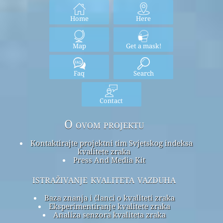
Home
Here
Map
Get a mask!
Faq
Search
Contact
O ovom projektu
Kontaktirajte projektni tim Svjetskog indeksa
kvalitete zraka
Press And Media Kit
istraživanje kvaliteta vazduha
Baza znanja i članci o kvaliteti zraka
Eksperimentiranje kvalitete zraka
Analiza senzora kvaliteta zraka