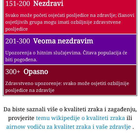
151-200
Nezdravi
Svako može početi osjećati posljedice na zdravlje; članovi
osjetljivih grupa mogu imati ozbiljnije zdravstvene
posljedice
201-300
Veoma nezdravim
Upozorenja o hitnim slučajevima. Čitava populacija će
biti pogođena.
300+
Opasno
Zdravstveno upozorenje: svako može osjetiti ozbiljnije
posljedice na zdravlje
Da biste saznali više o kvaliteti zraka i zagađenju,
provjerite
temu wikipedije o kvaliteti zraka
ili
airnow vodiču za kvalitet zraka i vaše zdravlje
.