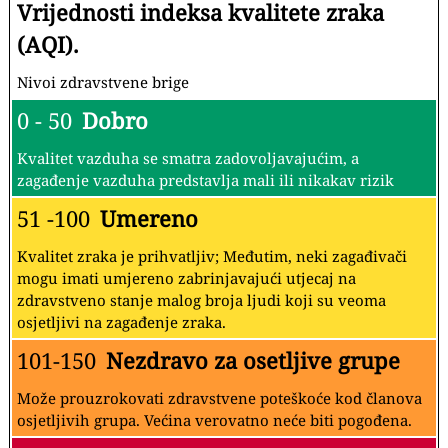
Vrijednosti indeksa kvalitete zraka
(AQI).
Nivoi zdravstvene brige
0 - 50
Dobro
Kvalitet vazduha se smatra zadovoljavajućim, a
zagađenje vazduha predstavlja mali ili nikakav rizik
51 -100
Umereno
Kvalitet zraka je prihvatljiv; Međutim, neki zagađivači
mogu imati umjereno zabrinjavajući utjecaj na
zdravstveno stanje malog broja ljudi koji su veoma
osjetljivi na zagađenje zraka.
101-150
Nezdravo za osetljive grupe
Može prouzrokovati zdravstvene poteškoće kod članova
osjetljivih grupa. Većina verovatno neće biti pogođena.