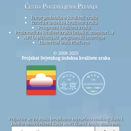
Često Postavljena Pitanja
Izvor podataka o kvaliteti zraka
Izračun indeksa kvalitete zraka
Prognoza kvaliteta zraka
Proizvodi za kvalitet zraka (maske, monitori...)
API (Aplikacijski programski interfejs)
Historical Data Platform
© 2008-2025
Projekat Svjetskog indeksa kvalitete zraka
Prijavite se za našu besplatnu mjesečnu mailing listu i
budite obaviješteni kada novi članci budu dostupni.