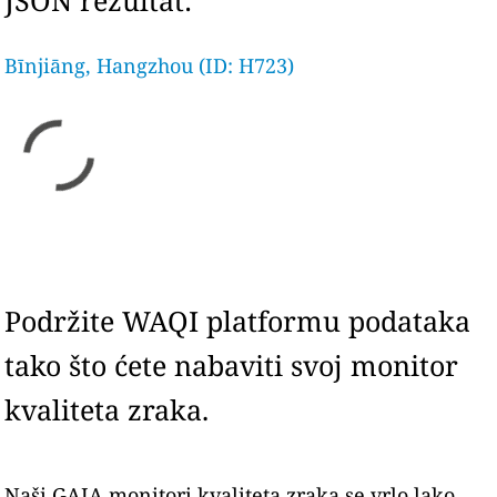
JSON rezultat:
Bīnjiāng, Hangzhou (ID: H723)
Podržite WAQI platformu podataka
tako što ćete nabaviti svoj monitor
kvaliteta zraka.
Naši GAIA monitori kvaliteta zraka se vrlo lako