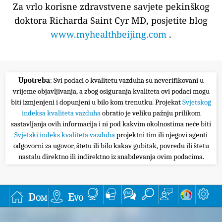
Za vrlo korisne zdravstvene savjete pekinškog
doktora Richarda Saint Cyr MD, posjetite blog
www.myhealthbeijing.com
.
Upotreba
: Svi podaci o kvalitetu vazduha su neverifikovani u
vrijeme objavljivanja, a zbog osiguranja kvaliteta ovi podaci mogu
biti izmjenjeni i dopunjeni u bilo kom trenutku. Projekat
Svjetskog
indeksa kvaliteta vazduha
obratio je veliku pažnju prilikom
sastavljanja ovih informacija i ni pod kakvim okolnostima neće biti
Svjetski indeks kvaliteta vazduha
projektni tim ili njegovi agenti
odgovorni za ugovor, štetu ili bilo kakav gubitak, povredu ili štetu
nastalu direktno ili indirektno iz snabdevanja ovim podacima.
Dom
Evo