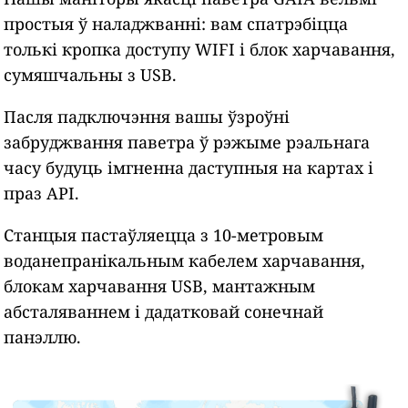
простыя ў наладжванні: вам спатрэбіцца
толькі кропка доступу WIFI і блок харчавання,
сумяшчальны з USB.
Пасля падключэння вашы ўзроўні
забруджвання паветра ў рэжыме рэальнага
часу будуць імгненна даступныя на картах і
праз API.
Станцыя пастаўляецца з 10-метровым
воданепранікальным кабелем харчавання,
блокам харчавання USB, мантажным
абсталяваннем і дадатковай сонечнай
панэллю.