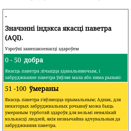
-
Значэнні індэкса якасці паветра
(AQI).
Узроўні занепакоенасці здароўем
0 - 50
добра
Якасць паветра лічыцца здавальняючым, і
забруджванне паветра ўяўляе мала або няма рызыкі
51 -100
ўмераны
Якасць паветра з'яўляецца прымальным; Аднак, для
некаторых забруджвальных рэчываў можа быць
умераным турботай здароўя для вельмі невялікай
колькасці людзей, якія незвычайна адчувальныя да
забруджвання паветра.