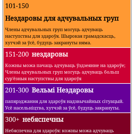
101-150
Нездаровы для адчувальных груп
Члены адчувальных груп могуць адчуваць
наступствы для здароўя. Шырокая грамадскасць,
хутчэй за ўсё, будуць закрануты няма.
151-200
нездаровы
Кожны можа пачаць адчуваць ўздзеянне на здароўе;
Члены адчувальных груп могуць адчуваць больш
сур'ёзныя наступствы для здароўя
201-300
Вельмі Нездаровы
папярэджання для здароўя надзвычайных сітуацый.
Усё насельніцтва, хутчэй за ўсё, будуць закрануты.
300+
небяспечны
Небяспечна для здароўя: кожны можа адчуваць