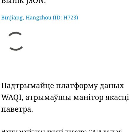
Вынік JSON:
Bīnjiāng, Hangzhou (ID: H723)
Падтрымайце платформу даных
WAQI, атрымаўшы манітор якасці
паветра.
Нашы маніторы якасці паветра GAIA вельмі