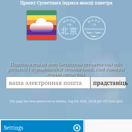
Праект Сусветнага індэкса якасці паветра
Падпішыцеся на наш бясплатны штомесячны спіс
рассылкі і атрымлівайце апавяшчэнні, калі з'явяцца
новыя артыкулы.
прадставіць
This page has been generated on Sunday, Aug 9th 2026, 20:28 pm CST from jp2n
Settings