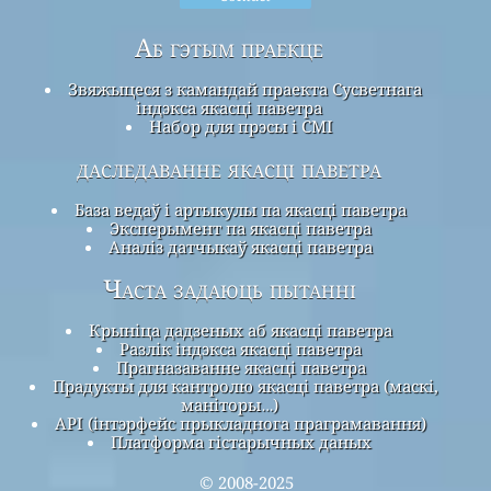
Аб гэтым праекце
Звяжыцеся з камандай праекта Сусветнага
індэкса якасці паветра
Набор для прэсы і СМІ
даследаванне якасці паветра
База ведаў і артыкулы па якасці паветра
Эксперымент па якасці паветра
Аналіз датчыкаў якасці паветра
Часта задаюць пытанні
Крыніца дадзеных аб якасці паветра
Разлік індэкса якасці паветра
Прагназаванне якасці паветра
Прадукты для кантролю якасці паветра (маскі,
маніторы…)
API (інтэрфейс прыкладнога праграмавання)
Платформа гістарычных даных
© 2008-2025