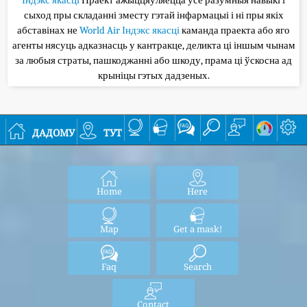
сыход пры складанні зместу гэтай інфармацыі і ні пры якіх
абставінах не
World Air Індэкс якасці
каманда праекта або яго
агенты нясуць адказнасць у кантракце, деликта ці іншым чынам
за любыя страты, пашкоджанні або шкоду, прама ці ўскосна ад
крыніцы гэтых дадзеных.
дадому
тут
Home
Here
Map
Get a mask!
Faq
Search
Contact