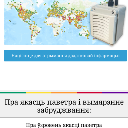
Націсніце для атрымання дадатковай інфармацыі
Пра якасць паветра і вымярэнне
забруджвання:
Пра ўзровень якасці паветра