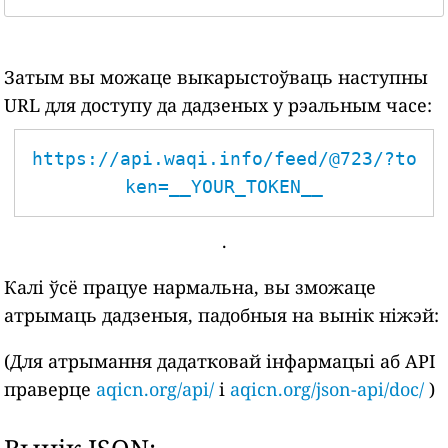
Затым вы можаце выкарыстоўваць наступны
URL для доступу да дадзеных у рэальным часе:
https://api.waqi.info/feed/@723/?to
ken=__YOUR_TOKEN__
.
Калі ўсё працуе нармальна, вы зможаце
атрымаць дадзеныя, падобныя на вынік ніжэй:
(Для атрымання дадатковай інфармацыі аб API
праверце
aqicn.org/api/
і
aqicn.org/json-api/doc/
)