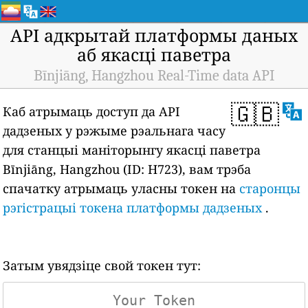
API адкрытай платформы даных
аб якасці паветра
Bīnjiāng, Hangzhou Real-Time data API
🇬🇧
Каб атрымаць доступ да API
дадзеных у рэжыме рэальнага часу
для станцыі маніторынгу якасці паветра
Bīnjiāng, Hangzhou (ID: H723), вам трэба
спачатку атрымаць уласны токен на
старонцы
рэгістрацыі токена платформы дадзеных
.
Затым увядзіце свой токен тут: