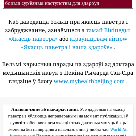
больш сур'ёзныя наступствы для здароўя
Каб даведацца больш пра якасць паветра і
забруджванне, азнаёмцеся з
тэмай Вікіпедыі
«Якасць паветра»
або
кіраўніцтвам airnow
«Якасць паветра і ваша здароўе»
.
Вельмі карысныя парады па здароўі ад доктара
медыцынскіх навук з Пекіна Рычарда Сэн-Сіра
глядзіце ў блогу
www.myhealthbeijing.com
.
Апавяшчэнне аб выкарыстанні
: Усе дадзеныя па якасці
паветра з'яўляюцца неправеранымі на момант публікацыі, і ў
сувязі з забеспячэннем якасці гэтых дадзеныя могуць быць
зменены без папярэдняга паведамлення ў любы час.
World Air
Індэкс якасці
Праект ажыццяўляецца ўсе разумныя навыкі і