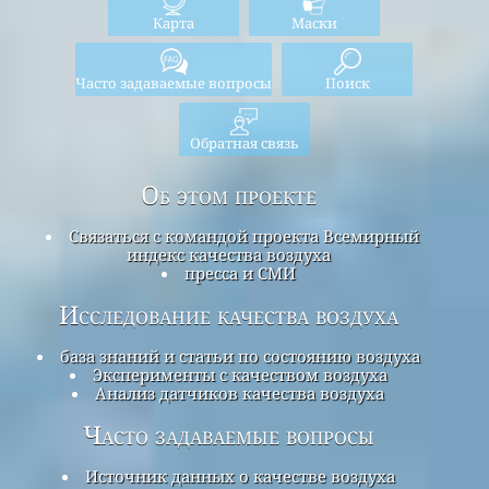
Карта
Маски
Часто задаваемые вопросы
Поиск
Обратная связь
Об этом проекте
Связаться с командой проекта Всемирный
индекс качества воздуха
пресса и СМИ
Исследование качества воздуха
база знаний и статьи по состоянию воздуха
Эксперименты с качеством воздуха
Анализ датчиков качества воздуха
Часто задаваемые вопросы
Источник данных о качестве воздуха