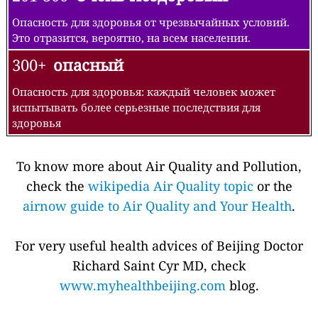
Опасность для здоровья от чрезвычайных условий.
Это отразится, вероятно, на всем населении.
300+
опасный
Опасность для здоровья: каждый человек может
испытывать более серьезные последствия для
здоровья
To know more about Air Quality and Pollution,
check the
wikipedia Air Quality topic
or the
airnow guide to Air Quality and Your Health
.
For very useful health advices of Beijing Doctor
Richard Saint Cyr MD, check
www.myhealthbeijing.com
blog.