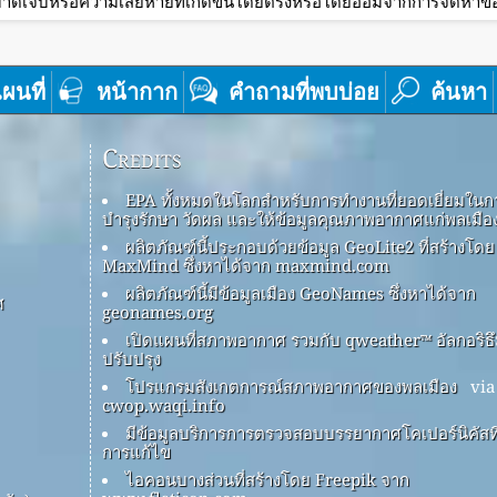
าดเจ็บหรือความเสียหายที่เกิดขึ้นโดยตรงหรือโดยอ้อมจากการจัดหาข้อม
ผนที่
หน้ากาก
คำถามที่พบบ่อย
ค้นหา
Credits
EPA ทั้งหมดในโลกสำหรับการทำงานที่ยอดเยี่ยมในก
บำรุงรักษา วัดผล และให้ข้อมูลคุณภาพอากาศแก่พลเมือ
ผลิตภัณฑ์นี้ประกอบด้วยข้อมูล GeoLite2 ที่สร้างโดย
MaxMind ซึ่งหาได้จาก maxmind.com
ผลิตภัณฑ์นี้มีข้อมูลเมือง GeoNames ซึ่งหาได้จาก
ศ
geonames.org
เปิดแผนที่สภาพอากาศ รวมกับ qweather™ อัลกอริธ
ปรับปรุง
โปรแกรมสังเกตการณ์สภาพอากาศของพลเมือง
via
cwop.waqi.info
มีข้อมูลบริการการตรวจสอบบรรยากาศโคเปอร์นิคัสที่
การแก้ไข
ไอคอนบางส่วนที่สร้างโดย Freepik จาก