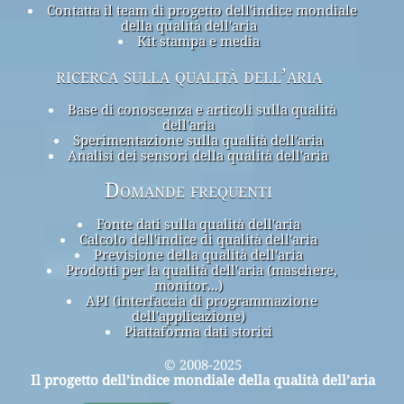
Contatta il team di progetto dell'indice mondiale
della qualità dell'aria
Kit stampa e media
ricerca sulla qualità dell’aria
Base di conoscenza e articoli sulla qualità
dell'aria
Sperimentazione sulla qualità dell'aria
Analisi dei sensori della qualità dell'aria
Domande frequenti
Fonte dati sulla qualità dell'aria
Calcolo dell'indice di qualità dell'aria
Previsione della qualità dell'aria
Prodotti per la qualità dell'aria (maschere,
monitor...)
API (interfaccia di programmazione
dell'applicazione)
Piattaforma dati storici
© 2008-2025
Il progetto dell’indice mondiale della qualità dell’aria