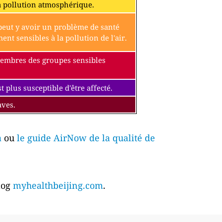
a pollution atmosphérique.
l peut y avoir un problème de santé
t sensibles à la pollution de l'air.
 membres des groupes sensibles
 plus susceptible d'être affecté.
aves.
a
ou
le guide AirNow de la qualité de
blog
myhealthbeijing.com
.