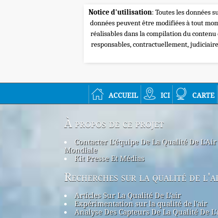
Notice d'utilisation
: Toutes les données su
données peuvent être modifiées à tout mome
réalisables dans la compilation du contenu
responsables, contractuellement, judiciair
accueil
ici
carte
À propos de ce projet
Contacter L'équipe De La Qualité De L'Air
Mondiale
Kit Presse Et Médias
Recherches sur la qualité de l'a
Articles Sur La Qualité De L'air
Expérimentation sur la qualité de l'air
Analyse Des Capteurs De La Qualité De L'