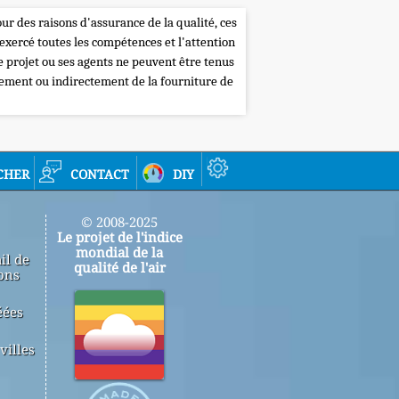
our des raisons d'assurance de la qualité, ces
 exercé toutes les compétences et l'attention
de projet ou ses agents ne peuvent être tenus
tement ou indirectement de la fourniture de
cher
contact
diy
© 2008-2025
Le projet de l'indice
mondial de la
il de
qualité de l'air
ons
éées
villes