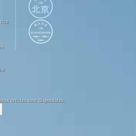
vice
om
ité
aux articles sont disponibles.