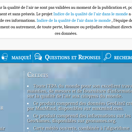
r la qualité de l'air ne sont pas validées au moment de la publication et, p
nt et sans préavis. Le projet
Indice de la qualité de l'air dans le monde
a
 de ces informations.
Indice de la qualité de l’air dans le monde
, l’équipe 
ement ou autrement, de toute perte, blessure ou préjudice résultant direc
ces données.
masque!
Questions et Reponses
recher
Credits
Toute l'EPA du monde pour son excellent trava
maintien, de mesure et de fourniture d'informati
sur la qualité de l'air aux citoyens du monde.
Ce produit comprend des données GeoLite2 cr
ir
par MaxMind, disponibles sur maxmind.com.
Ce produit comprend des informations sur les 
GeoNames, disponibles sur geonames.org.
Carte météo ouverte, combinée à l'algorithme
air