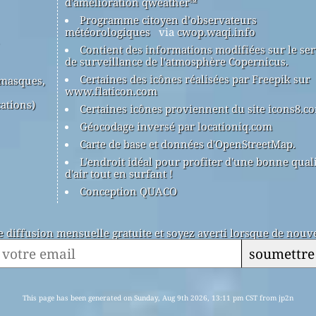
d'amélioration qweather™
Programme citoyen d’observateurs
météorologiques
via
cwop.waqi.info
Contient des informations modifiées sur le ser
de surveillance de l'atmosphère Copernicus.
Certaines des icônes réalisées par Freepik sur
(masques,
www.flaticon.com
ations)
Certaines icônes proviennent du site icons8.c
Géocodage inversé par locationiq.com
Carte de base et données d'OpenStreetMap.
L'endroit idéal pour profiter d'une bonne qual
d'air tout en surfant !
Conception QUACO
de diffusion mensuelle gratuite et soyez averti lorsque de nouve
soumettre
This page has been generated on Sunday, Aug 9th 2026, 13:11 pm CST from jp2n