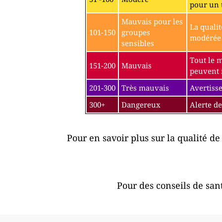
pour un 
Mauvais pour les
La qualit
101-150
groupes
modérée p
sensibles
Tout le 
151-200
Mauvais
peuvent r
201-300
Très mauvais
Avertisse
300+
Dangereux
Alerte de
Pour en savoir plus sur la qualité de 
Pour des conseils de sant