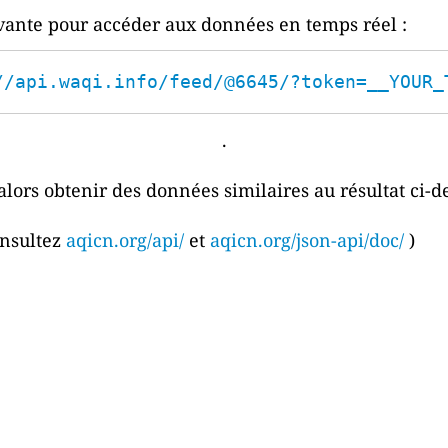
ivante pour accéder aux données en temps réel :
//api.waqi.info/feed/@6645/?token=__YOUR_
.
alors obtenir des données similaires au résultat ci-d
onsultez
aqicn.org/api/
et
aqicn.org/json-api/doc/
)