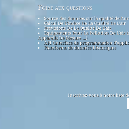
Foire aux questions
Source des données sur la qualité de l'air
Calcul De L'indice De La Qualité De L'air
Prévisions De La Qualité De L'air
Equipements Pour La Pollution De L'air 
Appareils De Mesure ...)
API (interface de programmation d'applic
Plateforme de données historiques
Inscrivez-vous à notre liste 