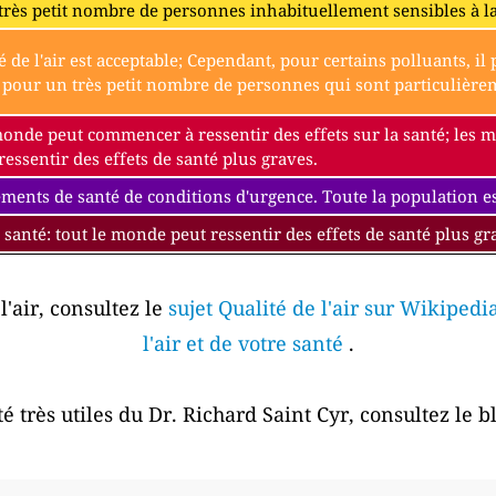
très petit nombre de personnes inhabituellement sensibles à l
é de l'air est acceptable; Cependant, pour certains polluants, i
our un très petit nombre de personnes qui sont particulièremen
monde peut commencer à ressentir des effets sur la santé; les
essentir des effets de santé plus graves.
ments de santé de conditions d'urgence. Toute la population est
 santé: tout le monde peut ressentir des effets de santé plus gr
l'air, consultez le
sujet Qualité de l'air sur Wikipedi
l'air et de votre santé
.
é très utiles du Dr. Richard Saint Cyr, consultez le 