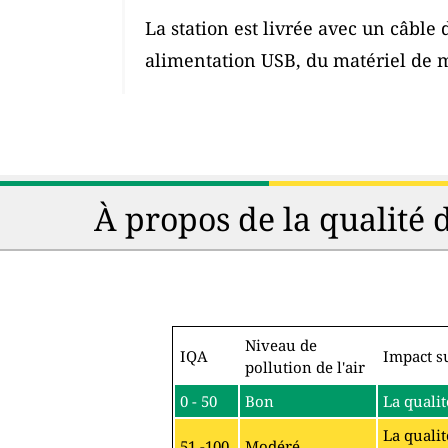
La station est livrée avec un câble
alimentation USB, du matériel de 
À propos de la qualité 
Niveau de
IQA
Impact su
pollution de l'air
0 - 50
Bon
La qualit
La qualit
51 -100
Modéré