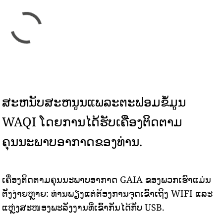
ສະຫນັບສະຫນູນແພລະຕະຟອມຂໍ້ມູນ
WAQI ໂດຍການໄດ້ຮັບເຄື່ອງຕິດຕາມ
ຄຸນນະພາບອາກາດຂອງທ່ານ.
ເຄື່ອງຕິດຕາມຄຸນນະພາບອາກາດ GAIA ຂອງພວກເຮົາແມ່ນ
ຕັ້ງງ່າຍຫຼາຍ: ທ່ານພຽງແຕ່ຕ້ອງການຈຸດເຂົ້າເຖິງ WIFI ແລະ
ແຫຼ່ງສະໜອງພະລັງງານທີ່ເຂົ້າກັນໄດ້ກັບ USB.