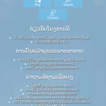
Faq
Search
Contact
ກ່ຽວກັບໂຄງການນີ້
ຕິດຕໍ່ທີມງານໂຄງການດັດສະນີຄຸນນະພາບອາກາດໂລກ
ກົດ​ແລະ​ສື່​ມວນ​ຊົນ Kit
ການຄົ້ນຄວ້າຄຸນນະພາບອາກາດ
ຄວາມຮູ້ດ້ານຄຸນນະພາບອາກາດ ແລະ ບົດຄວາມ
ການທົດລອງຄຸນນະພາບອາກາດ
ການວິເຄາະເຊັນເຊີຄຸນນະພາບອາກາດ
ຄໍາຖາມທີ່ຖາມເລື້ອຍໆ
ແຫຼ່ງຂໍ້ມູນຄຸນນະພາບອາກາດ
ການຄິດໄລ່ດັດຊະນີຄຸນນະພາບອາກາດ
ການພະຍາກອນຄຸນນະພາບອາກາດ
ຜະລິດຕະພັນຄຸນນະພາບອາກາດ (ໜ້າກາກ, ຈໍພາບ…)
API (ການໂຕ້ຕອບການຂຽນໂປລແກລມແອັບພລິເຄຊັນ)
ເວທີຂໍ້ມູນປະຫວັດສາດ