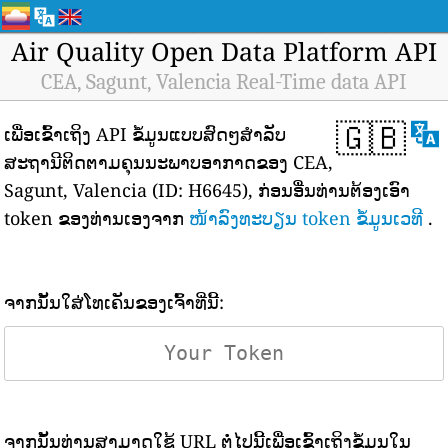
Air Quality Open Data Platform API
CEA, Sagunt, Valencia Real-Time data API
🇬🇧
ເພື່ອເຂົ້າເຖິງ API ຂໍ້ມູນແບບສົດໆສຳລັບ
ສະຖານີຕິດຕາມຄຸນນະພາບອາກາດຂອງ CEA,
Sagunt, Valencia (ID: H6645), ກ່ອນອື່ນທ່ານຕ້ອງເອົາ
token ຂອງທ່ານເອງຈາກ
ໜ້າລົງທະບຽນ token ຂໍ້ມູນເວທີ
.
ຈາກນັ້ນໃສ່ໂທເຄັນຂອງເຈົ້າທີ່ນີ້:
ຈາກນັ້ນທ່ານສາມາດໃຊ້ URL ຕໍ່ໄປນີ້ເພື່ອເຂົ້າເຖິງຂໍ້ມູນໃນ