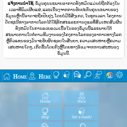
ແຈ້ງການນໍາໃຊ້
: ຂໍ້ມູນຄຸນນະພາບອາກາດທັງຫມົດແມ່ນບໍ່ຖືກຕ້ອງໃນ
ເວລາທີ່ພິມເຜີຍແຜ່, ແລະເນື່ອງຈາກການຮັບປະກັນຄຸນນະພາບຂອງ
ຂໍ້ມູນເຫຼົ່ານີ້ອາດຈະຖືກປັບປຸງ, ໂດຍບໍ່ມີຂໍ້ສັງເກດ, ໃນທຸກເວລາ. ໂຄງການ
ດັດຊະນີທາງອາກາດໂລກໄດ້ໃຊ້ທັກສະແລະການດູແລທີ່ສົມເຫດສົມຜົນ
ທັງຫມົດໃນການລວບລວມເນື້ອໃນຂອງຂໍ້ມູນນີ້ແລະພາຍໃຕ້
ສະພາບການໃດກໍ່ຕາມທີມງານຂອງໂຄງການໂລກຂອງອາກາດທາງໂລກ
ຫຼືຕົວແທນຂອງມັນຈະຮັບຜິດຊອບໃນສັນຍາ, ຄວາມເສຍຫາຍຫຼືຄວາມ
ເສຍຫາຍໃດໆ, ເກີດຂື້ນໂດຍກົງຫຼືໂດຍທາງອ້ອມຈາກການສະຫນອງ
ຂໍ້ມູນນີ້.
Home
Here
Home
Here
Map
Get a mask!