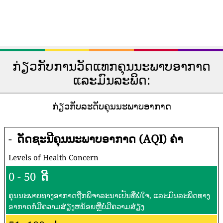
ກ່ຽວກັບການວັດແທກຄຸນນະພາບອາກາດ
ແລະມົນລະພິດ:
ກ່ຽວກັບລະດັບຄຸນນະພາບອາກາດ
-
ດັດຊະນີຄຸນນະພາບອາກາດ (AQI) ຄ່າ
Levels of Health Concern
0 - 50
ດີ
ຄຸນນະພາບທາງອາກາດຖືກພິຈາລະນາເປັນທີ່ພໍໃຈ, ແລະມົນລະພິດທາງ
ອາກາດກໍ່ມີຄວາມສ່ຽງຫນ້ອຍຫຼືບໍ່ມີຄວາມສ່ຽງ