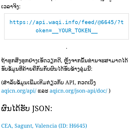
ເວລາຈິງ:
https://api.waqi.info/feed/@6645/?t
oken=__YOUR_TOKEN__
.
ຖ້າທຸກສິ່ງທຸກຢ່າງເຮັດວຽກດີ, ຫຼັງຈາກນັ້ນທ່ານຈະສາມາດໄດ້
ຮັບຂໍ້ມູນທີ່ຄ້າຍຄືກັນກັບຜົນໄດ້ຮັບຂ້າງລຸ່ມນີ້:
(ສຳລັບຂໍ້ມູນເພີ່ມເຕີມກ່ຽວກັບ API, ກວດເບິ່ງ
aqicn.org/api/
ແລະ
aqicn.org/json-api/doc/
)
ຜົນໄດ້ຮັບ JSON:
CEA, Sagunt, Valencia (ID: H6645)