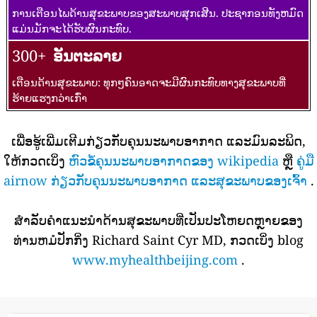
ການເຕືອນໄພດ້ານສຸຂະພາບຂອງສະພາບສຸກເສີນ. ປະຊາກອນທັງຫມົດ
ແມ່ນມັກຈະໄດ້ຮັບຜົນກະທົບ.
300+
ອັນຕະລາຍ
ເຕືອນດ້ານສຸຂະພາບ: ທຸກໆຄົນອາດຈະມີຜົນກະທົບທາງສຸຂະພາບທີ່
ຮ້າຍແຮງກວ່າເກົ່າ
ເພື່ອຮູ້ເພີ່ມເຕີມກ່ຽວກັບຄຸນນະພາບອາກາດ ແລະມົນລະພິດ,
ໃຫ້ກວດເບິ່ງ
ຫົວຂໍ້ຄຸນນະພາບອາກາດຂອງ wikipedia
ຫຼື
ຄູ່ມື
airnow ກ່ຽວກັບຄຸນນະພາບອາກາດ ແລະສຸຂະພາບຂອງເຈົ້າ
.
ສໍາລັບຄໍາແນະນໍາດ້ານສຸຂະພາບທີ່ເປັນປະໂຫຍດຫຼາຍຂອງ
ທ່ານຫມໍປັກກິ່ງ Richard Saint Cyr MD, ກວດເບິ່ງ blog
www.myhealthbeijing.com
.