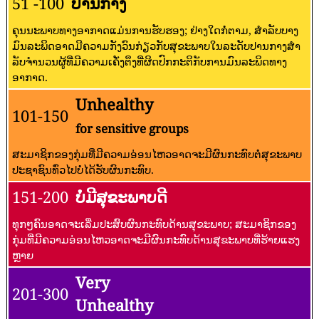
51 -100
ປານກາງ
ຄຸນນະພາບທາງອາກາດແມ່ນການຮັບຮອງ; ຢ່າງໃດກໍ່ຕາມ, ສໍາລັບບາງ
ມົນລະພິດອາດມີຄວາມກັງວົນກ່ຽວກັບສຸຂະພາບໃນລະດັບປານກາງສໍາ
ລັບຈໍານວນຜູ້ທີ່ມີຄວາມເຄັ່ງຕຶງທີ່ຜິດປົກກະຕິກັບການມົນລະພິດທາງ
ອາກາດ.
Unhealthy
101-150
for sensitive groups
ສະມາຊິກຂອງກຸ່ມທີ່ມີຄວາມອ່ອນໄຫວອາດຈະມີຜົນກະທົບຕໍ່ສຸຂະພາບ
ປະຊາຊົນທົ່ວໄປບໍ່ໄດ້ຮັບຜົນກະທົບ.
151-200
ບໍ່ມີສຸຂະພາບດີ
ທຸກໆຄົນອາດຈະເລີ່ມປະສົບຜົນກະທົບດ້ານສຸຂະພາບ; ສະມາຊິກຂອງ
ກຸ່ມທີ່ມີຄວາມອ່ອນໄຫວອາດຈະມີຜົນກະທົບດ້ານສຸຂະພາບທີ່ຮ້າຍແຮງ
ຫຼາຍ
Very
201-300
Unhealthy