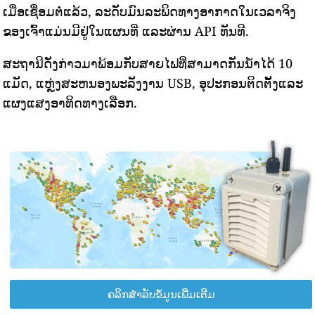
ເມື່ອເຊື່ອມຕໍ່ແລ້ວ, ລະດັບມົນລະພິດທາງອາກາດໃນເວລາຈິງ
ຂອງເຈົ້າແມ່ນມີຢູ່ໃນແຜນທີ່ ແລະຜ່ານ API ທັນທີ.
ສະຖານີດັ່ງກ່າວມາພ້ອມກັບສາຍໄຟທີ່ສາມາດກັນນ້ໍາໄດ້ 10
ແມັດ, ແຫຼ່ງສະຫນອງພະລັງງານ USB, ອຸປະກອນຕິດຕັ້ງແລະ
ແຜງແສງອາທິດທາງເລືອກ.
ຄລິກສຳລັບຂໍ້ມູນເພີ່ມເຕີມ