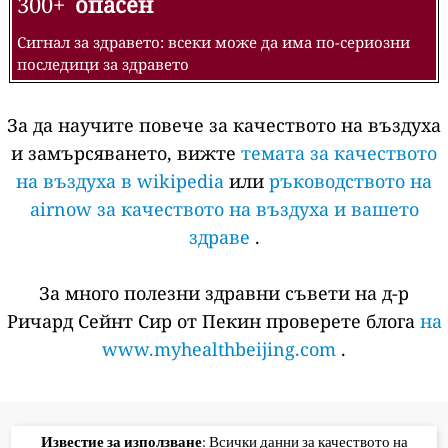
300+
опасен
Сигнал за здравето: всеки може да има по-сериозни
последици за здравето
За да научите повече за качеството на въздуха
и замърсяването, вижте
темата за качеството
на въздуха в wikipedia
или
ръководството на
airnow за качеството на въздуха и вашето
здраве
.
За много полезни здравни съвети на д-р
Ричард Сейнт Сир от Пекин проверете блога
на
www.myhealthbeijing.com
.
Известие за използване
: Всички данни за качеството на