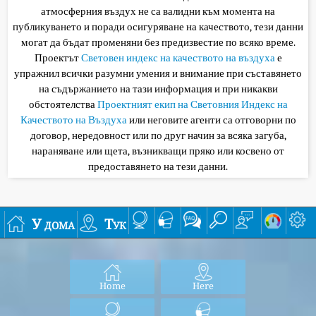
атмосферния въздух не са валидни към момента на
публикуването и поради осигуряване на качеството, тези данни
могат да бъдат променяни без предизвестие по всяко време.
Проектът
Световен индекс на качеството на въздуха
е
упражнил всички разумни умения и внимание при съставянето
на съдържанието на тази информация и при никакви
обстоятелства
Проектният екип на Световния Индекс на
Качеството на Въздуха
или неговите агенти са отговорни по
договор, нередовност или по друг начин за всяка загуба,
нараняване или щета, възникващи пряко или косвено от
предоставянето на тези данни.
У дома
Тук
Home
Here