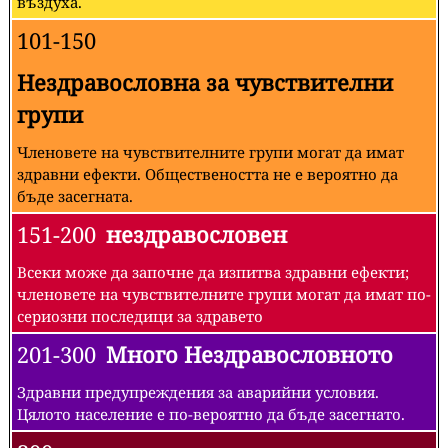
въздуха.
101-150
Нездравословна за чувствителни
групи
Членовете на чувствителните групи могат да имат
здравни ефекти. Обществеността не е вероятно да
бъде засегната.
151-200
нездравословен
Всеки може да започне да изпитва здравни ефекти;
членовете на чувствителните групи могат да имат по-
сериозни последици за здравето
201-300
Много Нездравословното
Здравни предупреждения за аварийни условия.
Цялото население е по-вероятно да бъде засегнато.