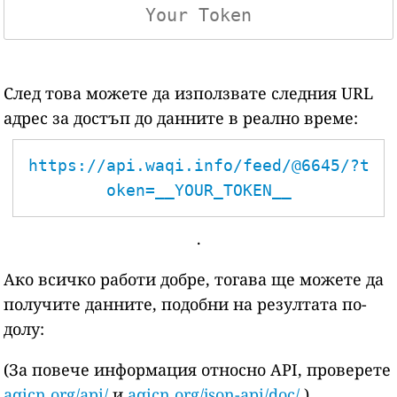
След това можете да използвате следния URL
адрес за достъп до данните в реално време:
https://api.waqi.info/feed/@6645/?t
oken=__YOUR_TOKEN__
.
Ако всичко работи добре, тогава ще можете да
получите данните, подобни на резултата по-
долу:
(За повече информация относно API, проверете
aqicn.org/api/
и
aqicn.org/json-api/doc/
)