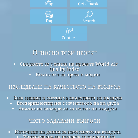
Map
Get a mask!
Faq
Search
Contact
Относно този проект
Свържете се с екипа на проекта World Air
Quality Index
Комплект за преса и медии
изследване на качеството на въздуха
База знания и статии за качеството на въздуха
Експериментиране с качеството на въздуха
Анализ на сензори за качество на въздуха
често задавани въпроси
Източник на данни за качеството на въздуха
Изчисляване на индекса за качество на