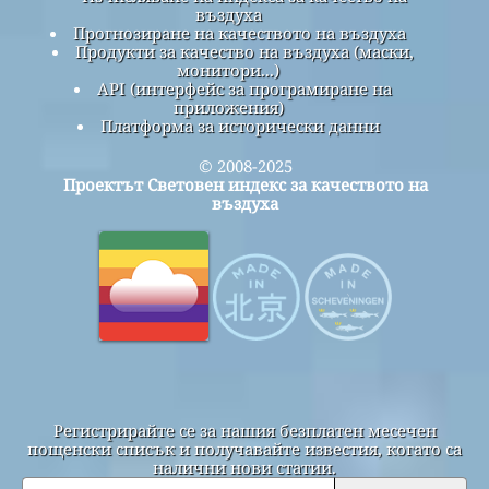
въздуха
Прогнозиране на качеството на въздуха
Продукти за качество на въздуха (маски,
монитори...)
API (интерфейс за програмиране на
приложения)
Платформа за исторически данни
© 2008-2025
Проектът Световен индекс за качеството на
въздуха
Регистрирайте се за нашия безплатен месечен
пощенски списък и получавайте известия, когато са
налични нови статии.