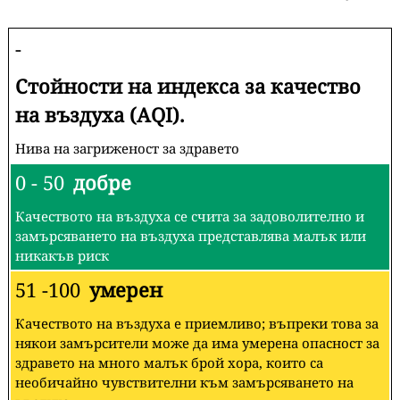
-
Стойности на индекса за качество
на въздуха (AQI).
Нива на загриженост за здравето
0 - 50
добре
Качеството на въздуха се счита за задоволително и
замърсяването на въздуха представлява малък или
никакъв риск
51 -100
умерен
Качеството на въздуха е приемливо; въпреки това за
някои замърсители може да има умерена опасност за
здравето на много малък брой хора, които са
необичайно чувствителни към замърсяването на