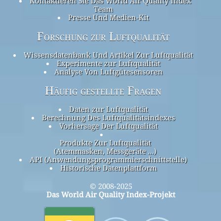
Kontaktieren Sie Das World Air Quality Index
Team
Presse Und Medien-Kit
Forschung zur Luftqualität
Wissensdatenbank Und Artikel Zur Luftqualität
Experimente zur Luftqualität
Analyse Von Luftgütesensoren
Häufig gestellte Fragen
Daten zur Luftqualität
Berechnung Des Luftqualitätsindexes
Vorhersage Der Luftqualität
Produkte Zur Luftqualität
(Atemmasken, Messgeräte ...)
API (Anwendungsprogrammierschnittstelle)
Historische Datenplattform
© 2008-2025
Das World Air Quality Index-Projekt