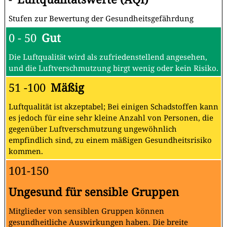
Stufen zur Bewertung der Gesundheitsgefährdung
0 - 50
Gut
Die Luftqualität wird als zufriedenstellend angesehen,
und die Luftverschmutzung birgt wenig oder kein Risiko.
51 -100
Mäßig
Luftqualität ist akzeptabel; Bei einigen Schadstoffen kann
es jedoch für eine sehr kleine Anzahl von Personen, die
gegenüber Luftverschmutzung ungewöhnlich
empfindlich sind, zu einem mäßigen Gesundheitsrisiko
kommen.
101-150
Ungesund für sensible Gruppen
Mitglieder von sensiblen Gruppen können
gesundheitliche Auswirkungen haben. Die breite