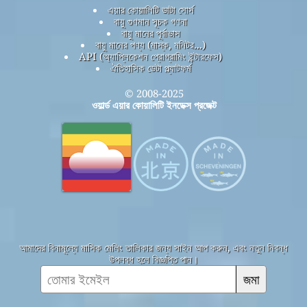
এয়ার কোয়ালিটি ডাটা সোর্স
বায়ু গুণমান সূচক গণনা
বায়ু মানের পূর্বাভাস
বায়ু মানের পণ্য (মাস্ক, মনিটর...)
API (অ্যাপ্লিকেশন প্রোগ্রামিং ইন্টারফেস)
ঐতিহাসিক ডেটা প্ল্যাটফর্ম
© 2008-2025
ওয়ার্ল্ড এয়ার কোয়ালিটি ইনডেক্স প্রজেক্ট
আমাদের বিনামূল্যে মাসিক মেলিং তালিকার জন্য সাইন আপ করুন, এবং নতুন নিবন্ধ
উপলব্ধ হলে বিজ্ঞপ্তি পান।
জমা