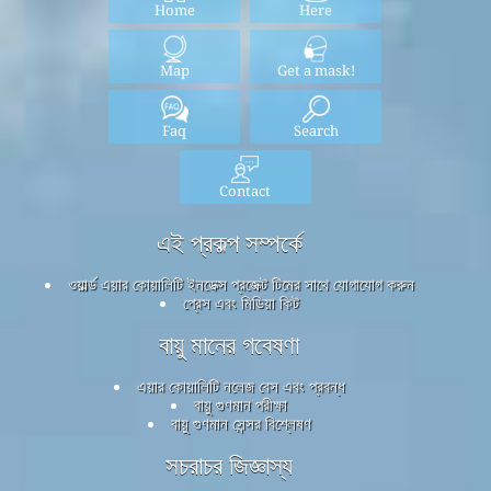
Home
Here
Map
Get a mask!
Faq
Search
Contact
এই প্রকল্প সম্পর্কে
ওয়ার্ল্ড এয়ার কোয়ালিটি ইনডেক্স প্রজেক্ট টিমের সাথে যোগাযোগ করুন
প্রেস এবং মিডিয়া কিট
বায়ু মানের গবেষণা
এয়ার কোয়ালিটি নলেজ বেস এবং প্রবন্ধ
বায়ু গুণমান পরীক্ষা
বায়ু গুণমান সেন্সর বিশ্লেষণ
সচরাচর জিজ্ঞাস্য