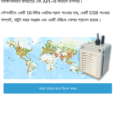
তাৎক্ষণিকভাবে মানচিত্রে এবং API-এর মাধ্যমে উপলব্ধ।
স্টেশনটিতে একটি 10-মিটার ওয়াটার-প্রুফ পাওয়ার তার, একটি USB পাওয়ার
সাপ্লাই, মাউন্ট করার সরঞ্জাম এবং একটি ঐচ্ছিক সোলার প্যানেল রয়েছে।
আরো তথ্যের জন্য ক্লিক করুন