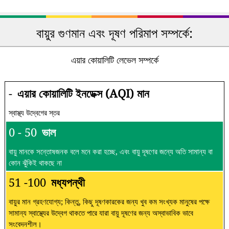
বায়ুর গুণমান এবং দূষণ পরিমাপ সম্পর্কে:
এয়ার কোয়ালিটি লেভেল সম্পর্কে
-
এয়ার কোয়ালিটি ইনডেক্স (AQI) মান
স্বাস্থ্য উদ্বেগের স্তর
0 - 50
ভাল
বায়ু মানকে সন্তোষজনক বলে মনে করা হচ্ছে, এবং বায়ু দূষণের জন্যে অতি সামান্য বা
কোন ঝুঁকিই থাকছে না
51 -100
মধ্যপন্থী
বায়ুর মান গ্রহণযোগ্য; কিন্তু, কিছু দূষণকারকের জন্য খুব কম সংখ্যক মানুষের পক্ষে
সামান্য স্বাস্থ্যের উদ্বেগ থাকতে পারে যারা বায়ু দূষণের জন্য অস্বাভাবিক ভাবে
সংবেদনশীল।