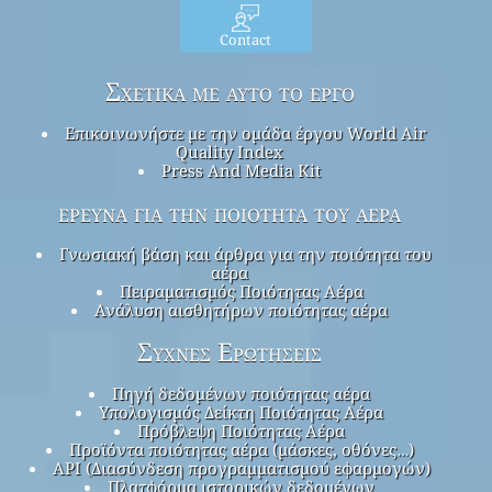
Contact
Σχετικά με αυτό το έργο
Επικοινωνήστε με την ομάδα έργου World Air
Quality Index
Press And Media Kit
έρευνα για την ποιότητα του αέρα
Γνωσιακή βάση και άρθρα για την ποιότητα του
αέρα
Πειραματισμός Ποιότητας Αέρα
Ανάλυση αισθητήρων ποιότητας αέρα
Συχνές Ερωτήσεις
Πηγή δεδομένων ποιότητας αέρα
Υπολογισμός Δείκτη Ποιότητας Αέρα
Πρόβλεψη Ποιότητας Αέρα
Προϊόντα ποιότητας αέρα (μάσκες, οθόνες…)
API (Διασύνδεση προγραμματισμού εφαρμογών)
Πλατφόρμα ιστορικών δεδομένων