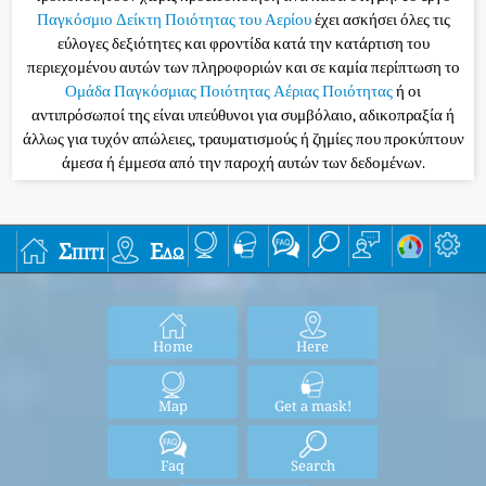
Παγκόσμιο Δείκτη Ποιότητας του Αερίου
έχει ασκήσει όλες τις
εύλογες δεξιότητες και φροντίδα κατά την κατάρτιση του
περιεχομένου αυτών των πληροφοριών και σε καμία περίπτωση το
Ομάδα Παγκόσμιας Ποιότητας Αέριας Ποιότητας
ή οι
αντιπρόσωποί της είναι υπεύθυνοι για συμβόλαιο, αδικοπραξία ή
άλλως για τυχόν απώλειες, τραυματισμούς ή ζημίες που προκύπτουν
άμεσα ή έμμεσα από την παροχή αυτών των δεδομένων.
Σπίτι
Εδώ
Home
Here
Map
Get a mask!
Faq
Search