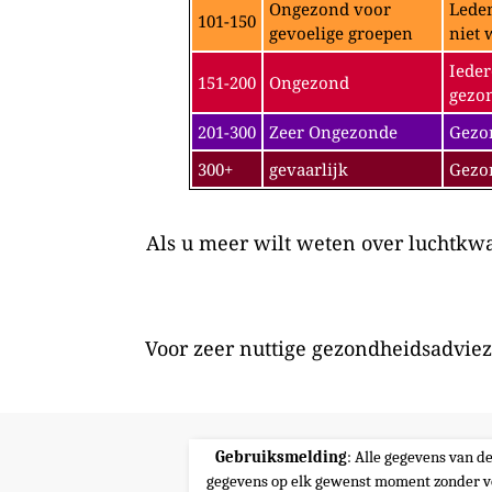
Ongezond voor
Leden
101-150
gevoelige groepen
niet 
Ieder
151-200
Ongezond
gezon
201-300
Zeer Ongezonde
Gezon
300+
gevaarlijk
Gezo
Als u meer wilt weten over luchtkwal
Voor zeer nuttige gezondheidsadviez
Gebruiksmelding
: Alle gegevens van d
gegevens op elk gewenst moment zonder v