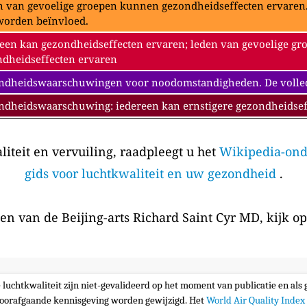
 van gevoelige groepen kunnen gezondheidseffecten ervaren. 
worden beïnvloed.
een kan gezondheidseffecten ervaren; leden van gevoelige gr
dheidseffecten ervaren
dheidswaarschuwingen voor noodomstandigheden. De volledig
ndheidswaarschuwing: iedereen kan ernstigere gezondheidsef
iteit en vervuiling, raadpleegt u het
Wikipedia-ond
gids voor luchtkwaliteit en uw gezondheid
.
en van de Beijing-arts Richard Saint Cyr MD, kijk o
e luchtkwaliteit zijn niet-gevalideerd op het moment van publicatie en al
oorafgaande kennisgeving worden gewijzigd. Het
World Air Quality Index