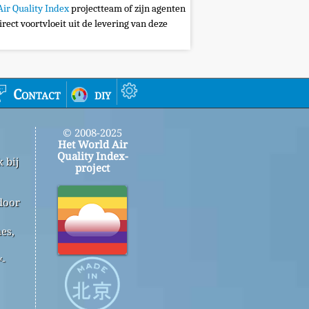
Air Quality Index
projectteam of zijn agenten
irect voortvloeit uit de levering van deze
Contact
diy
© 2008-2025
Het World Air
Quality Index-
 bij
project
door
es,
™-