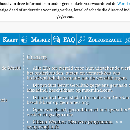
nhoud van deze informatie en onder geen enkele voorwaarde zal de
World 
tige daad of anderszins voor enig verlies, letsel of schade die direct of ind
gegevens.
Kaart
Masker
FAQ
Zoekopdracht
Credits
n de World
Alle EPA ter wereld voor hun uitstekende werk
het onderhouden, meten en verstrekken van
luchtkwaliteitsinformatie aan de wereldburgers
Dit product bevat GeoLite2-gegevens gemaakt 
MaxMind, beschikbaar op maxmind.com.
Dit product bevat stadsinformatie van GeoNam
teit
beschikbaar op geonames.org.
Open weerkaart, gecombineerd met qweather
verbeteringsalgoritme
Citizen Weather Observer-programma
via
cwop.waqi.info