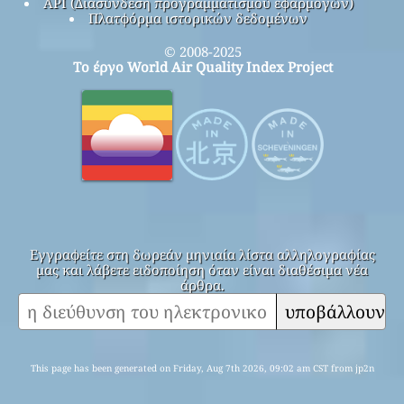
API (Διασύνδεση προγραμματισμού εφαρμογών)
Πλατφόρμα ιστορικών δεδομένων
© 2008-2025
Το έργο World Air Quality Index Project
Εγγραφείτε στη δωρεάν μηνιαία λίστα αλληλογραφίας
μας και λάβετε ειδοποίηση όταν είναι διαθέσιμα νέα
άρθρα.
υποβάλλουν
This page has been generated on Friday, Aug 7th 2026, 09:02 am CST from jp2n