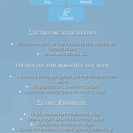
Faq
Search
Contact
Σχετικά με αυτό το έργο
Επικοινωνήστε με την ομάδα έργου World Air
Quality Index
Press And Media Kit
έρευνα για την ποιότητα του αέρα
Γνωσιακή βάση και άρθρα για την ποιότητα του
αέρα
Πειραματισμός Ποιότητας Αέρα
Ανάλυση αισθητήρων ποιότητας αέρα
Συχνές Ερωτήσεις
Πηγή δεδομένων ποιότητας αέρα
Υπολογισμός Δείκτη Ποιότητας Αέρα
Πρόβλεψη Ποιότητας Αέρα
Προϊόντα ποιότητας αέρα (μάσκες, οθόνες…)