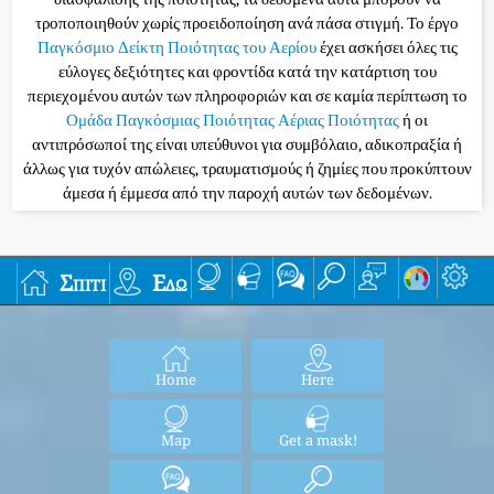
τροποποιηθούν χωρίς προειδοποίηση ανά πάσα στιγμή. Το έργο
Παγκόσμιο Δείκτη Ποιότητας του Αερίου
έχει ασκήσει όλες τις
εύλογες δεξιότητες και φροντίδα κατά την κατάρτιση του
περιεχομένου αυτών των πληροφοριών και σε καμία περίπτωση το
Ομάδα Παγκόσμιας Ποιότητας Αέριας Ποιότητας
ή οι
αντιπρόσωποί της είναι υπεύθυνοι για συμβόλαιο, αδικοπραξία ή
άλλως για τυχόν απώλειες, τραυματισμούς ή ζημίες που προκύπτουν
άμεσα ή έμμεσα από την παροχή αυτών των δεδομένων.
Σπίτι
Εδώ
Home
Here
Map
Get a mask!