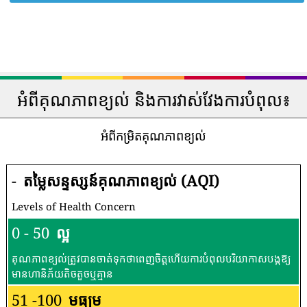
អំពីគុណភាពខ្យល់ និងការវាស់វែងការបំពុល៖
អំពីកម្រិតគុណភាពខ្យល់
-
តម្លៃសន្ទស្សន៍គុណភាពខ្យល់ (AQI)
Levels of Health Concern
0 - 50
ល្អ
គុណភាពខ្យល់ត្រូវបានចាត់ទុកថាពេញចិត្តហើយការបំពុលបរិយាកាសបង្កឱ្យ
មានហានិភ័យតិចតួចឬគ្មាន
51 -100
មធ្យម