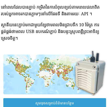
នៅពេលដែលបានភ្ជាប់ កម្រិតនៃការបំពុលខ្យល់តាមពេលវេលាពិត
របស់អ្នកអាចរកបានភ្លាមៗនៅលើផែនទី និងតាមរយៈ API ។
ស្ថានីយនេះភ្ជាប់មកជាមួយខ្សែថាមពលមិនជ្រាបទឹក 10 ម៉ែត្រ ការ
ផ្គត់ផ្គង់ថាមពល USB ឧបករណ៍ភ្ជាប់ និងបន្ទះស្រូបពន្លឺព្រះអាទិត្យ
ស្រេចចិត្ត។
សូមចុចសម្រាប់ព័ត៌មានបន្ថែម