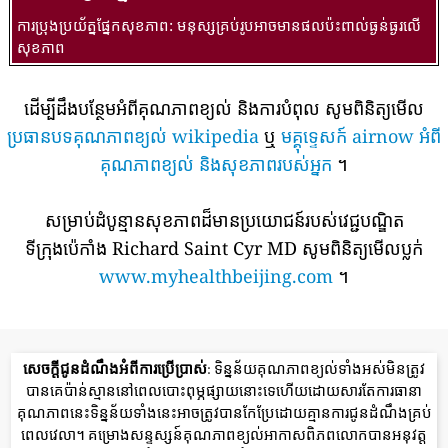
ការប្រុងប្រយ័ត្នផ្នែកសុខភាព: មនុស្សគ្រប់រូបអាចមានផលប៉ះពាល់ធ្ងន់ធ្ងរលើ
សុខភាព
ដើម្បីដឹងបន្ថែមអំពីគុណភាពខ្យល់ និងការបំពុល សូមពិនិត្យមើល
ប្រធានបទគុណភាពខ្យល់ wikipedia
ឬ
មគ្គុទ្ទេសក៍ airnow អំពី
គុណភាពខ្យល់ និងសុខភាពរបស់អ្នក
។
សម្រាប់ដំបូន្មានសុខភាពដ៏មានប្រយោជន៍របស់វេជ្ជបណ្ឌិត
ទីក្រុងប៉េកាំង Richard Saint Cyr MD សូមពិនិត្យមើលប្លក់
www.myhealthbeijing.com
។
សេចក្តីជូនដំណឹងអំពីការប្រើប្រាស់
: ទិន្នន័យគុណភាពខ្យល់ទាំងអស់មិនត្រូវ
បានគេប៉ាន់ស្មាននៅពេលបោះពុម្ភផ្សាយនោះទេហើយដោយសារតែការធានា
គុណភាពនេះទិន្នន័យទាំងនេះអាចត្រូវបានកែប្រែដោយគ្មានការជូនដំណឹងគ្រប់
ពេលវេលា។ គម្រោងសន្ទស្សន៍គុណភាពខ្យល់អាកាសពិភពលោកបានអនុវត្ត