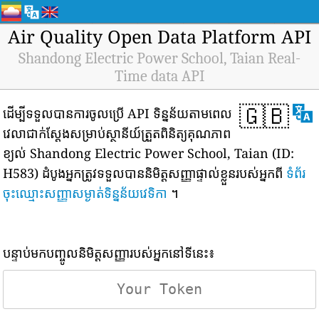
Air Quality Open Data Platform API
Shandong Electric Power School, Taian Real-
Time data API
🇬🇧
ដើម្បីទទួលបានការចូលប្រើ API ទិន្នន័យតាមពេល
វេលាជាក់ស្តែងសម្រាប់ស្ថានីយ៍ត្រួតពិនិត្យគុណភាព
ខ្យល់ Shandong Electric Power School, Taian (ID:
H583) ដំបូងអ្នកត្រូវទទួលបាននិមិត្តសញ្ញាផ្ទាល់ខ្លួនរបស់អ្នកពី
ទំព័រ
ចុះឈ្មោះសញ្ញាសម្ងាត់ទិន្នន័យវេទិកា
។
បន្ទាប់មកបញ្ចូលនិមិត្តសញ្ញារបស់អ្នកនៅទីនេះ៖