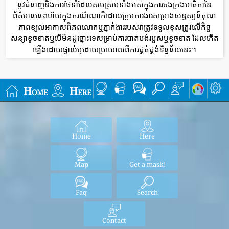
នូវជំនាញនិងការថែទាំដែលសមស្របទាំងអស់ក្នុងការចងក្រងមាតិកានៃ
ព័ត៌មាននេះហើយក្នុងករណីណាក៏ដោយក្រុមការងារគម្រោងសន្ទស្សន៍គុណ
ភាពខ្យល់អាកាសពិភពលោកឬភ្នាក់ងាររបស់វាត្រូវទទួលខុសត្រូវលើកិច្ច
សន្យាខូចខាតឬបើមិនដូច្នោះទេសម្រាប់ការបាត់បង់របួសឬខូចខាត ដែលកើត
ឡើងដោយផ្ទាល់ឬដោយប្រយោលពីការផ្គត់ផ្គង់ទិន្នន័យនេះ។
Home
Here
Home
Here
Map
Get a mask!
Faq
Search
Contact