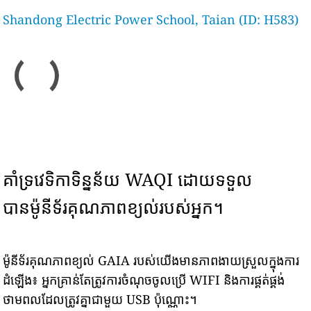
Shandong Electric Power School, Taian (ID: H583)
គាំទ្រវេទិកាទិន្នន័យ WAQI ដោយទទួល
បានម៉ូនីទ័រគុណភាពខ្យល់របស់អ្នក។
ម៉ូនីទ័រគុណភាពខ្យល់ GAIA របស់យើងមានភាពងាយស្រួលក្នុងការ
ដំឡើង៖ អ្នកគ្រាន់តែត្រូវការចំណុចចូលប្រើ WIFI និងការផ្គត់ផ្គង់
ថាមពលដែលត្រូវគ្នាជាមួយ USB ប៉ុណ្ណោះ។