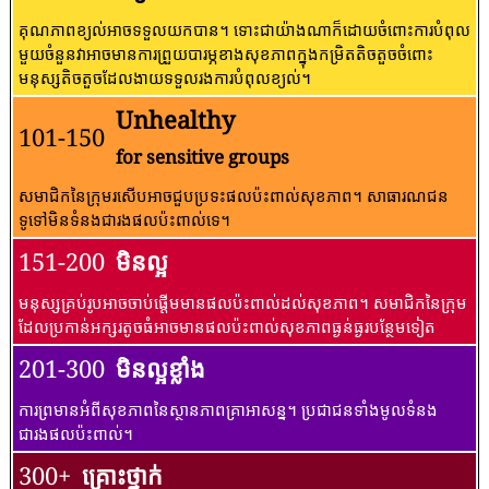
គុណភាពខ្យល់អាចទទួលយកបាន។ ទោះជាយ៉ាងណាក៏ដោយចំពោះការបំពុល
មួយចំនួនវាអាចមានការព្រួយបារម្ភខាងសុខភាពក្នុងកម្រិតតិចតួចចំពោះ
មនុស្សតិចតួចដែលងាយទទួលរងការបំពុលខ្យល់។
Unhealthy
101-150
for sensitive groups
សមាជិកនៃក្រុមរសើបអាចជួបប្រទះផលប៉ះពាល់សុខភាព។ សាធារណជន​
ទូទៅ​មិន​ទំនង​ជា​រង​ផល​ប៉ះពាល់​ទេ។
151-200
មិនល្អ
មនុស្សគ្រប់រូបអាចចាប់ផ្តើមមានផលប៉ះពាល់ដល់សុខភាព។ សមាជិកនៃក្រុម
ដែលប្រកាន់អក្សរតូចធំអាចមានផលប៉ះពាល់សុខភាពធ្ងន់ធ្ងរបន្ថែមទៀត
201-300
មិនល្អខ្លាំង
ការព្រមានអំពីសុខភាពនៃស្ថានភាពគ្រាអាសន្ន។ ប្រជាជនទាំងមូលទំនង
ជារងផលប៉ះពាល់។
300+
គ្រោះថ្នាក់