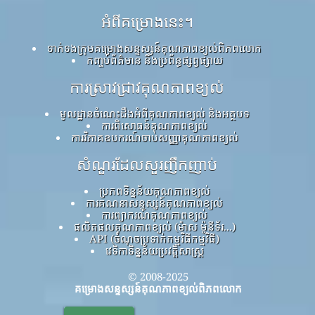
អំពីគម្រោងនេះ។
ទាក់ទងក្រុមគម្រោងសន្ទស្សន៍គុណភាពខ្យល់ពិភពលោក
កញ្ចប់ព័ត៌មាន និងប្រព័ន្ធផ្សព្វផ្សាយ
ការស្រាវជ្រាវគុណភាពខ្យល់
មូលដ្ឋានចំណេះដឹងអំពីគុណភាពខ្យល់ និងអត្ថបទ
ការពិសោធន៍គុណភាពខ្យល់
ការវិភាគឧបករណ៍ចាប់សញ្ញាគុណភាពខ្យល់
សំណួរដែលសួរញឹកញាប់
ប្រភពទិន្នន័យគុណភាពខ្យល់
ការគណនាសន្ទស្សន៍គុណភាពខ្យល់
ការព្យាករណ៍គុណភាពខ្យល់
ផលិតផលគុណភាពខ្យល់ (ម៉ាស ម៉ូនីទ័រ...)
API (ចំណុចប្រទាក់កម្មវិធីកម្មវិធី)
វេទិកាទិន្នន័យប្រវត្តិសាស្ត្រ
© 2008-2025
គម្រោងសន្ទស្សន៍គុណភាពខ្យល់ពិភពលោក