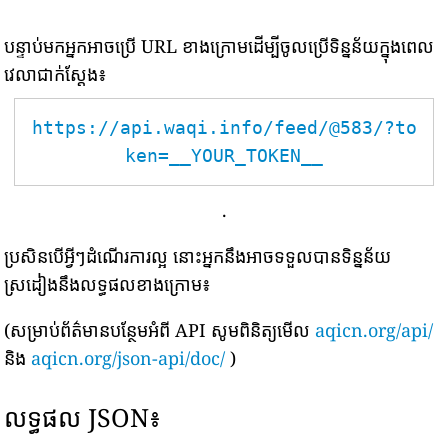
បន្ទាប់មកអ្នកអាចប្រើ URL ខាងក្រោមដើម្បីចូលប្រើទិន្នន័យក្នុងពេល
វេលាជាក់ស្តែង៖
https://api.waqi.info/feed/@583/?to
ken=__YOUR_TOKEN__
.
ប្រសិនបើអ្វីៗដំណើរការល្អ នោះអ្នកនឹងអាចទទួលបានទិន្នន័យ
ស្រដៀងនឹងលទ្ធផលខាងក្រោម៖
(សម្រាប់ព័ត៌មានបន្ថែមអំពី API សូមពិនិត្យមើល
aqicn.org/api/
និង
aqicn.org/json-api/doc/
)
លទ្ធផល JSON៖