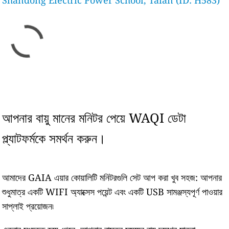
Shandong Electric Power School, Taian (ID: H583)
আপনার বায়ু মানের মনিটর পেয়ে WAQI ডেটা
প্ল্যাটফর্মকে সমর্থন করুন।
আমাদের GAIA এয়ার কোয়ালিটি মনিটরগুলি সেট আপ করা খুব সহজ: আপনার
শুধুমাত্র একটি WIFI অ্যাক্সেস পয়েন্ট এবং একটি USB সামঞ্জস্যপূর্ণ পাওয়ার
সাপ্লাই প্রয়োজন৷