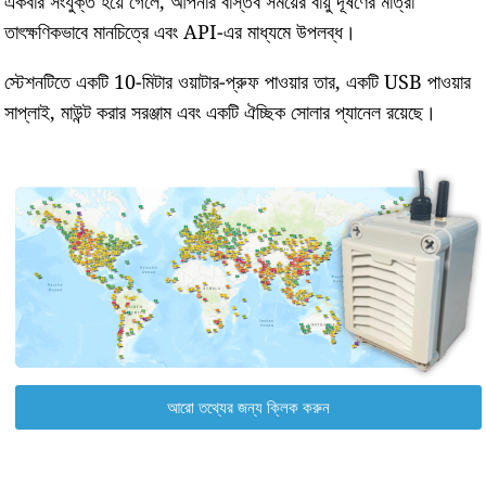
একবার সংযুক্ত হয়ে গেলে, আপনার বাস্তব সময়ের বায়ু দূষণের মাত্রা
তাৎক্ষণিকভাবে মানচিত্রে এবং API-এর মাধ্যমে উপলব্ধ।
স্টেশনটিতে একটি 10-মিটার ওয়াটার-প্রুফ পাওয়ার তার, একটি USB পাওয়ার
সাপ্লাই, মাউন্ট করার সরঞ্জাম এবং একটি ঐচ্ছিক সোলার প্যানেল রয়েছে।
আরো তথ্যের জন্য ক্লিক করুন