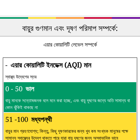
বায়ুর গুণমান এবং দূষণ পরিমাপ সম্পর্কে:
এয়ার কোয়ালিটি লেভেল সম্পর্কে
-
এয়ার কোয়ালিটি ইনডেক্স (AQI) মান
স্বাস্থ্য উদ্বেগের স্তর
0 - 50
ভাল
বায়ু মানকে সন্তোষজনক বলে মনে করা হচ্ছে, এবং বায়ু দূষণের জন্যে অতি সামান্য বা
কোন ঝুঁকিই থাকছে না
51 -100
মধ্যপন্থী
বায়ুর মান গ্রহণযোগ্য; কিন্তু, কিছু দূষণকারকের জন্য খুব কম সংখ্যক মানুষের পক্ষে
সামান্য স্বাস্থ্যের উদ্বেগ থাকতে পারে যারা বায়ু দূষণের জন্য অস্বাভাবিক ভাবে