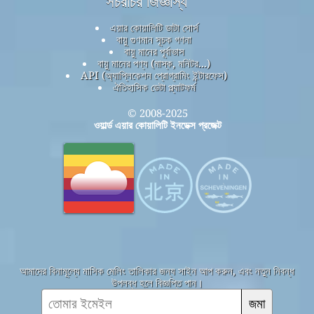
সচরাচর জিজ্ঞাস্য
এয়ার কোয়ালিটি ডাটা সোর্স
বায়ু গুণমান সূচক গণনা
বায়ু মানের পূর্বাভাস
বায়ু মানের পণ্য (মাস্ক, মনিটর...)
API (অ্যাপ্লিকেশন প্রোগ্রামিং ইন্টারফেস)
ঐতিহাসিক ডেটা প্ল্যাটফর্ম
© 2008-2025
ওয়ার্ল্ড এয়ার কোয়ালিটি ইনডেক্স প্রজেক্ট
আমাদের বিনামূল্যে মাসিক মেলিং তালিকার জন্য সাইন আপ করুন, এবং নতুন নিবন্ধ
উপলব্ধ হলে বিজ্ঞপ্তি পান।
জমা