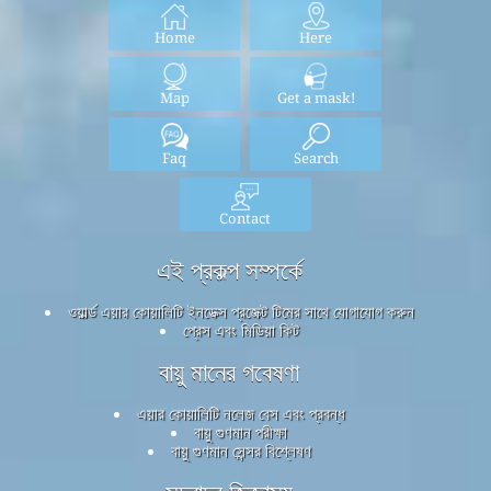
Home
Here
Map
Get a mask!
Faq
Search
Contact
এই প্রকল্প সম্পর্কে
ওয়ার্ল্ড এয়ার কোয়ালিটি ইনডেক্স প্রজেক্ট টিমের সাথে যোগাযোগ করুন
প্রেস এবং মিডিয়া কিট
বায়ু মানের গবেষণা
এয়ার কোয়ালিটি নলেজ বেস এবং প্রবন্ধ
বায়ু গুণমান পরীক্ষা
বায়ু গুণমান সেন্সর বিশ্লেষণ