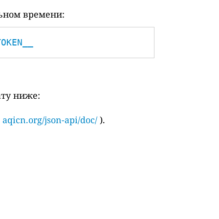
ьном времени:
TOKEN__
ату ниже:
и
aqicn.org/json-api/doc/
).