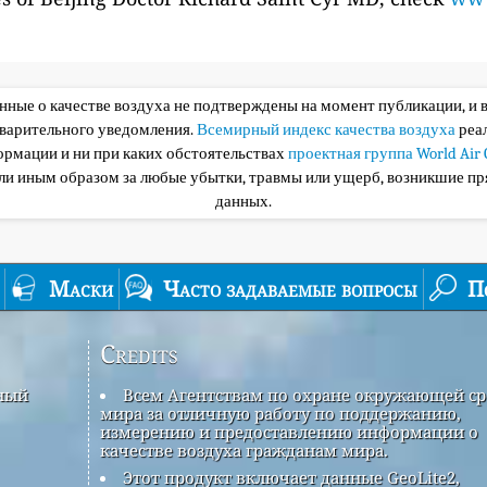
анные о качестве воздуха не подтверждены на момент публикации, и 
дварительного уведомления.
Всемирный индекс качества воздуха
реа
ормации и ни при каких обстоятельствах
проектная группа World Air 
или иным образом за любые убытки, травмы или ущерб, возникшие пр
данных.
Маски
Часто задаваемые вопросы
П
Credits
рный
Всем Агентствам по охране окружающей с
мира за отличную работу по поддержанию,
измерению и предоставлению информации о
качестве воздуха гражданам мира.
Этот продукт включает данные GeoLite2,