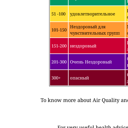
51 -100
удовлетворительное
Нездоровый для
101-150
чувствительных групп
151-200
нездоровый
201-300
Очень Нездоровый
300+
опасный
To know more about Air Quality and
For very useful health advic