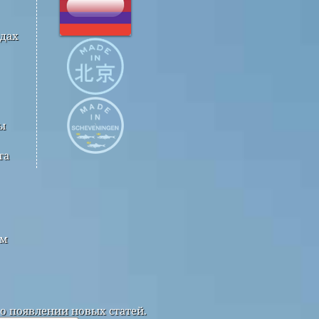
одах
ы
та
ым
о появлении новых статей.