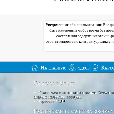
Уведомление об использовании
: Все д
быть изменены в любое время без пре
составлении содержания этой инф
ответственность по контракту, деликту 
На главную
здесь
Карта
Об этом проекте
Связаться с командой проекта Всеми
индекс качества воздуха
пресса и СМИ
Исследование качества воздуха