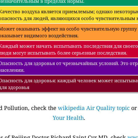
незначительным в пределах нормы.
Качество воздуха является приемлемым; однако некоторые
опасность для людей, являющихся особо чувствительным к
Может оказывать эффект на особо чувствительную группу 
оказывает видимого воздействия.
Каждый может начать испытывать последствия для своего
люди могут испытывать более серьезные последствия.
Опасность для здоровья от чрезвычайных условий. Это отра
населении.
Опасность для здоровья: каждый человек может испытыва
для здоровья
 Pollution, check the
wikipedia Air Quality topic
or
Your Health
.
es of Beijing Doctor Richard Saint Cyr MD, check
www