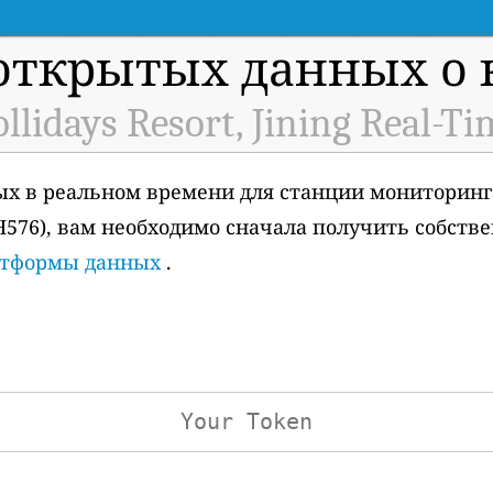
открытых данных о к
llidays Resort, Jining Real-Ti
ых в реальном времени для станции мониторинг
ID: H576), вам необходимо сначала получить собст
атформы данных
.