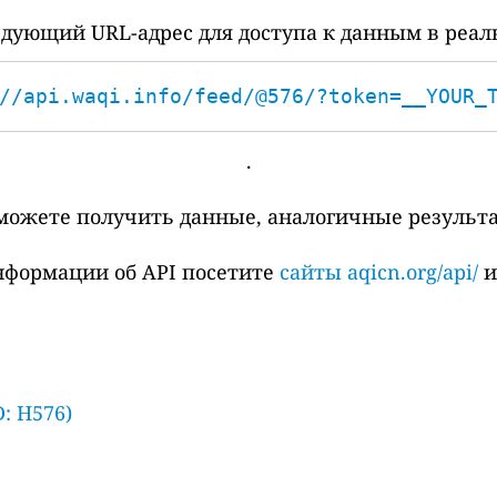
дующий URL-адрес для доступа к данным в реал
//api.waqi.info/feed/@576/?token=__YOUR_
.
сможете получить данные, аналогичные результ
нформации об API посетите
сайты aqicn.org/api/
D: H576)