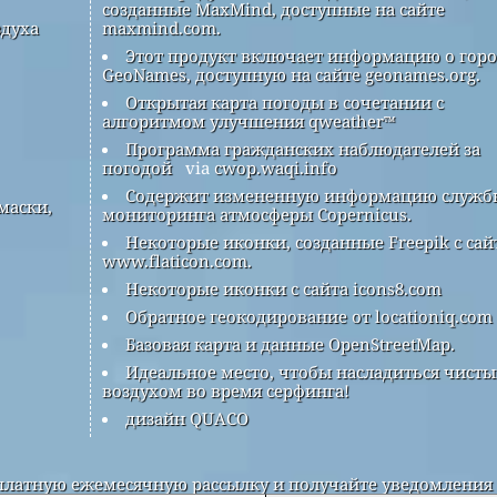
созданные MaxMind, доступные на сайте
здуха
maxmind.com.
Этот продукт включает информацию о гор
GeoNames, доступную на сайте geonames.org.
Открытая карта погоды в сочетании с
алгоритмом улучшения qweather™
Программа гражданских наблюдателей за
погодой
via
cwop.waqi.info
Содержит измененную информацию служб
маски,
мониторинга атмосферы Copernicus.
Некоторые иконки, созданные Freepik с сай
www.flaticon.com.
Некоторые иконки с сайта icons8.com
Обратное геокодирование от locationiq.com
Базовая карта и данные OpenStreetMap.
Идеальное место, чтобы насладиться чист
воздухом во время серфинга!
дизайн QUACO
латную ежемесячную рассылку и получайте уведомления 