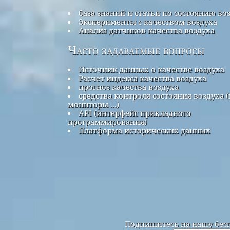
база знаний и статьи по состоянию во
Эксперименты с качеством воздуха
Анализ датчиков качества воздуха
Часто задаваемые вопросы
Источник данных о качестве воздуха
Расчет индекса качества воздуха
прогноз качества воздуха
средства контроля состояния воздуха (
мониторы ...)
API (интерфейс прикладного
программирования)
Платформа исторических данных
Подпишитесь на нашу бесп