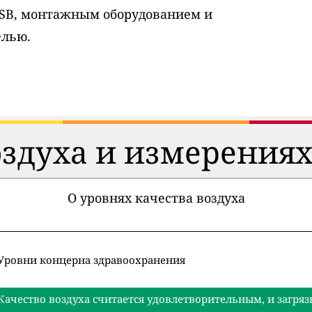
USB, монтажным оборудованием и
елью.
оздуха и измерениях
О уровнях качества воздуха
Уровни концерна здравоохранения
Качество воздуха считается удовлетворительным, и загряз