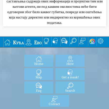
састављања садржаја ових информација и пројектни тим или
његови агенти, ни под каквим околностима неће бити
одговорни због било каквог губитка, повреде или оштећења
која настају директно или индиректно из коришћења ових
података.
Кућа
Ево
Home
Here
Map
Get a mask!
Faq
Search
Contact