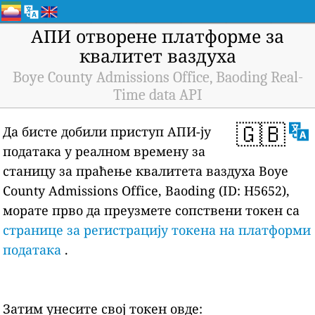
АПИ отворене платформе за
квалитет ваздуха
Boye County Admissions Office, Baoding Real-
Time data API
🇬🇧
Да бисте добили приступ АПИ-ју
података у реалном времену за
станицу за праћење квалитета ваздуха Boye
County Admissions Office, Baoding (ID: H5652),
морате прво да преузмете сопствени токен са
странице за регистрацију токена на платформи
података
.
Затим унесите свој токен овде: