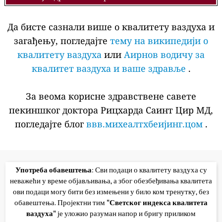
Да бисте сазнали више о квалитету ваздуха и
загађењу, погледајте
тему на википедији о
квалитету ваздуха
или
Аирнов водичу за
квалитет ваздуха и ваше здравље
.
За веома корисне здравствене савете
пекиншког доктора Рицхарда Саинт Цир МД,
погледајте блог
ввв.михеалтхбеијинг.цом
.
Употреба обавештења
: Сви подаци о квалитету ваздуха су
неважећи у време објављивања, а због обезбеђивања квалитета
ови подаци могу бити без измењени у било ком тренутку, без
обавештења. Пројектни тим
"Светског индекса квалитета
ваздуха"
је уложио разуман напор и бригу приликом