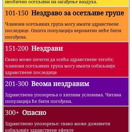
необично осетљиви на загађење ваздуха.
101-150
Нездраво за осетљиве групе
Чланови осетљивих група могу имати здравствене
последице. Општа популација вероватно неће бити
погођена.
151-200
Нездрави
Свако може почети да осећа здравствене тегобе;
чланови осетљивих група могу имати озбиљније
здравствене последице
201-300
Веома нездравим
Здравствена упозорења о хитним условима. Читава
популација ће бити погођена.
300+
Опасно
Здравствено упозорење: свако може доживети
озбиљније здравствене ефекте