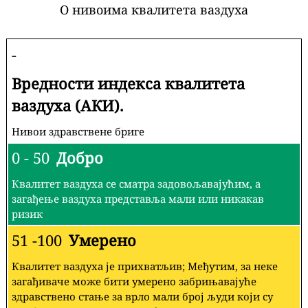
О нивоима квалитета ваздуха
-
Вредности индекса квалитета
ваздуха (АКИ).
Нивои здравствене бриге
0 - 50
Добро
Квалитет ваздуха се сматра задовољавајућим, а
загађење ваздуха представља мали или никакав
ризик
51 -100
Умерено
Квалитет ваздуха је прихватљив; Међутим, за неке
загађиваче може бити умерено забрињавајуће
здравствено стање за врло мали број људи који су