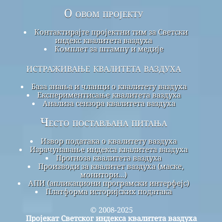
О овом пројекту
Контактирајте пројектни тим за Светски
индекс квалитета ваздуха
Комплет за штампу и медије
истраживање квалитета ваздуха
База знања и чланци о квалитету ваздуха
Експериментисање квалитета ваздуха
Анализа сензора квалитета ваздуха
Често постављана питања
Извор података о квалитету ваздуха
Израчунавање индекса квалитета ваздуха
Прогноза квалитета ваздуха
Производи за квалитет ваздуха (маске,
монитори...)
АПИ (апликациони програмски интерфејс)
Платформа историјских података
© 2008-2025
Пројекат Светског индекса квалитета ваздуха