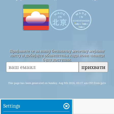
Пријавите се за нашу бесплатну месечну мејлинг
листу и добијајте обавештења када нови чланци
буду доступни.
прихвати
This page has been generated on Sunday, Aug 9th 2026, 03:27 am CST from jp2n
Settings