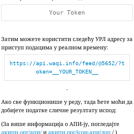
Затим можете користити следећу УРЛ адресу за
приступ подацима у реалном времену:
https://api.waqi.info/feed/@5652/?t
oken=__YOUR_TOKEN__
.
Ако све функционише у реду, тада ћете моћи да
добијете податке сличне резултату испод:
(За више информација о АПИ-ју, погледајте
акицн.орг/апи/
и
акицн.орг/јсон-апи/доц
/ )