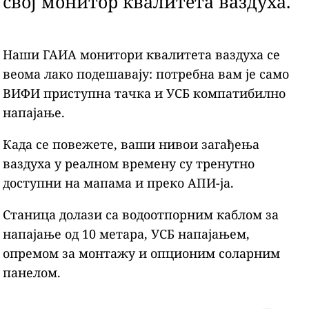
свој монитор квалитета ваздуха.
Наши ГАИА монитори квалитета ваздуха се
веома лако подешавају: потребна вам је само
ВИФИ приступна тачка и УСБ компатибилно
напајање.
Када се повежете, ваши нивои загађења
ваздуха у реалном времену су тренутно
доступни на мапама и преко АПИ-ја.
Станица долази са водоотпорним каблом за
напајање од 10 метара, УСБ напајањем,
опремом за монтажу и опционим соларним
панелом.