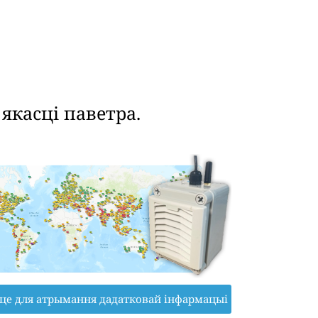
касці паветра.
іце для атрымання дадатковай інфармацыі