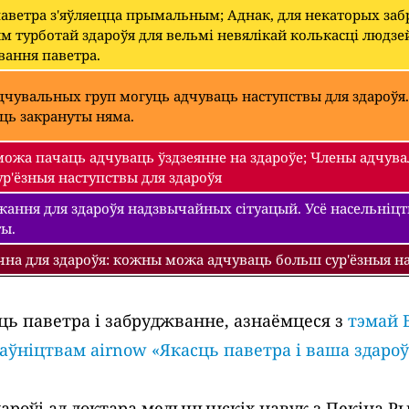
паветра з'яўляецца прымальным; Аднак, для некаторых з
 турботай здароўя для вельмі невялікай колькасці людзе
вання паветра.
чувальных груп могуць адчуваць наступствы для здароўя.
уць закрануты няма.
ожа пачаць адчуваць ўздзеянне на здароўе; Члены адчува
р'ёзныя наступствы для здароўя
ання для здароўя надзвычайных сітуацый. Усё насельніцтва
ты.
чна для здароўя: кожны можа адчуваць больш сур'ёзныя на
ць паветра і забруджванне, азнаёмцеся з
тэмай 
раўніцтвам airnow «Якасць паветра і ваша здароў
роўі ад доктара медыцынскіх навук з Пекіна Рыч