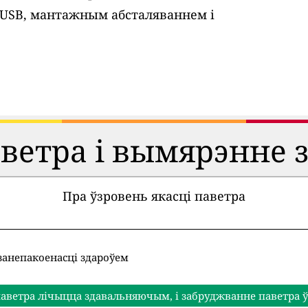
 USB, мантажным абсталяваннем і
аветра і вымярэнне 
Пра ўзровень якасці паветра
занепакоенасці здароўем
аветра лічыцца здавальняючым, і забруджванне паветра ў