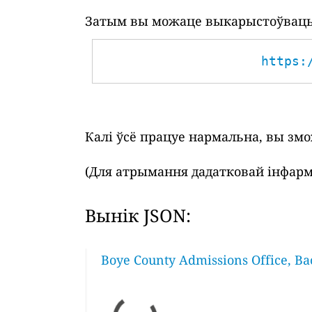
Затым вы можаце выкарыстоўваць 
https:
Калі ўсё працуе нармальна, вы зм
(Для атрымання дадатковай інфарм
Вынік JSON:
Boye County Admissions Office, Ba