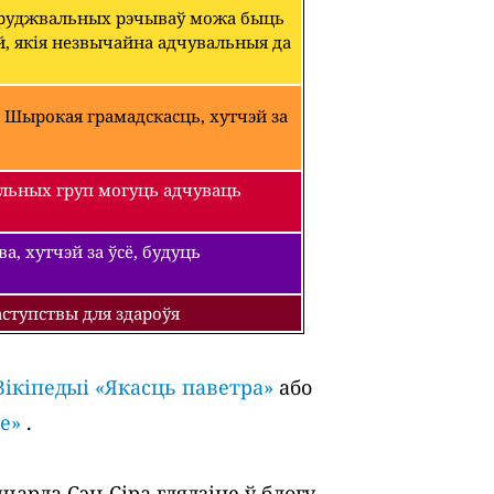
абруджвальных рэчываў можа быць
й, якія незвычайна адчувальныя да
 Шырокая грамадскасць, хутчэй за
льных груп могуць адчуваць
, хутчэй за ўсё, будуць
ступствы для здароўя
Вікіпедыі «Якасць паветра»
або
е»
.
арда Сэн-Сіра глядзіце ў блогу