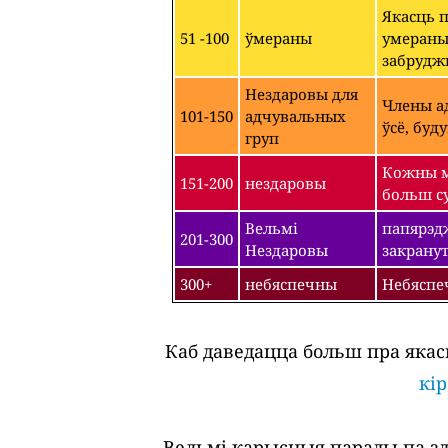
Якасць 
51 -100
ўмераны
умераным
забрудж
Нездаровы для
Члены ад
101-150
адчувальных
ўсё, буд
груп
Кожны м
151-200
нездаровы
больш су
Вельмі
папярэдж
201-300
Нездаровы
закрану
300+
небяспечны
Небяспе
Каб даведацца больш пра якас
кі
Вельмі карысныя парады па зда