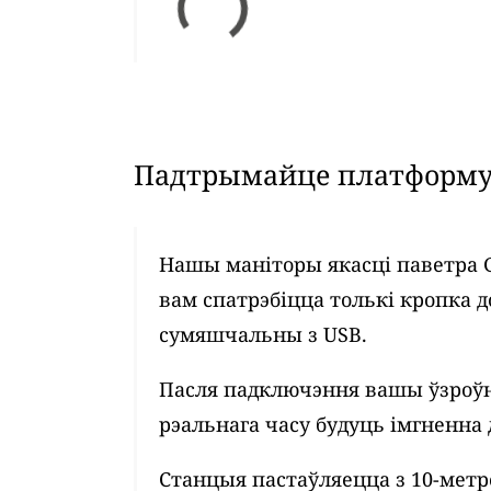
Падтрымайце платформу 
Нашы маніторы якасці паветра 
вам спатрэбіцца толькі кропка д
сумяшчальны з USB.
Пасля падключэння вашы ўзроўн
рэальнага часу будуць імгненна 
Станцыя пастаўляецца з 10-мет