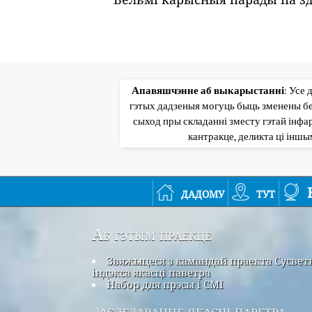
Апавяшчэнне аб выкарыстанні
: Усе 
гэтых дадзеныя могуць быць зменены бе
сыход пры складанні зместу гэтай інфар
кантракце, деликта ці інш
дадому
тут
Аб гэтым праекце
Звяжыцеся з камандай праекта Сусвет
індэкса якасці паветра
Набор для прэсы і СМІ
даследаванне якасці паветра