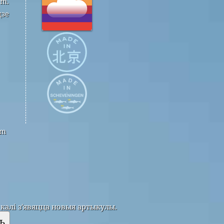
om.
дзе
om
калі з'явяцца новыя артыкулы.
ь