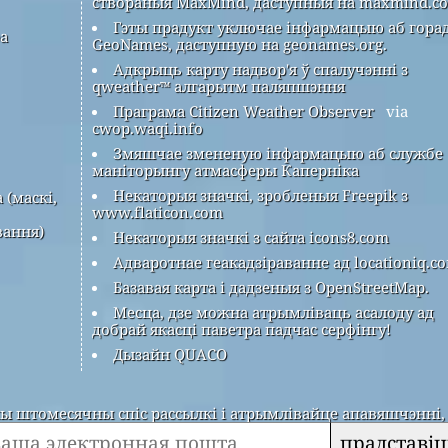
створаныя MaxMind, даступныя на maxmind.c
Гэты прадукт уключае інфармацыю аб гора
ра
GeoNames, даступную на geonames.org.
Адкрыць карту надвор'я ў спалучэнні з
qweather™ алгарытм паляпшэння
Праграма Citizen Weather Observer
via
cwop.waqi.info
Змяшчае змененую інфармацыю аб службе
маніторынгу атмасферы Каперніка
Некаторыя значкі, зробленыя Freepik з
 (маскі,
www.flaticon.com
вання)
Некаторыя значкі з сайта icons8.com
Адваротнае геакадзіраванне ад locationiq.c
Базавая карта і дадзеныя з OpenStreetMap.
Месца, дзе можна атрымліваць асалоду ад
добрай якасці паветра падчас серфінгу!
Дызайн QUACO
 штомесячны спіс рассылкі і атрымлівайце апавяшчэнні, 
прадставіц