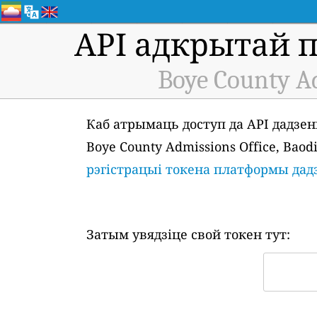
API адкрытай 
Boye County Ad
Каб атрымаць доступ да API дадзен
Boye County Admissions Office, Bao
рэгістрацыі токена платформы да
Затым увядзіце свой токен тут: