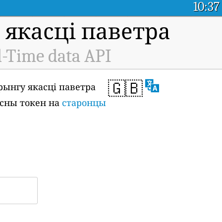
10:37
якасці паветра
l-Time data API
🇬🇧
рынгу якасці паветра
ласны токен на
старонцы