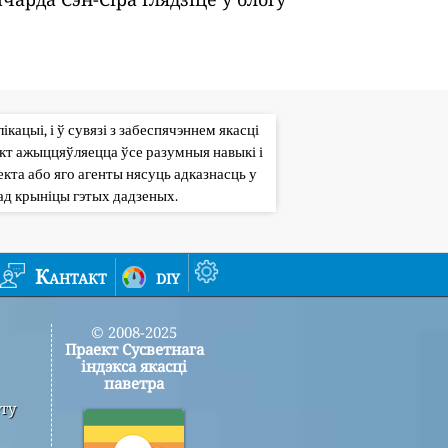
кацыі, і ў сувязі з забеспячэннем якасці
кт ажыццяўляецца ўсе разумныя навыкі і
кта або яго агенты нясуць адказнасць у
ад крыніцы гэтых дадзеных.
Кантакт
diy
© 2008-2025
Праект Сусветнага
індэкса якасці
паветра
ту