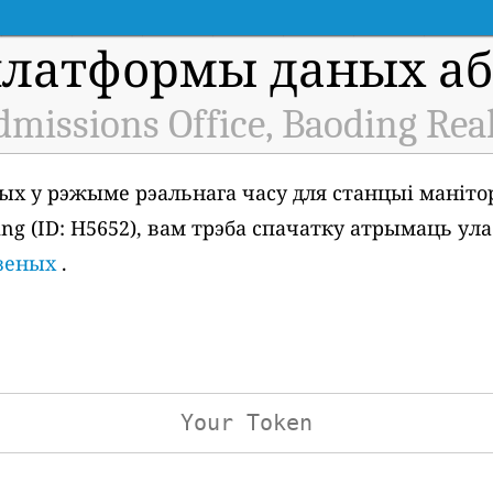
платформы даных аб 
missions Office, Baoding Rea
ых у рэжыме рэальнага часу для станцыі маніто
ding (ID: H5652), вам трэба спачатку атрымаць у
дзеных
.