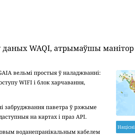
даных WAQI, атрымаўшы манітор я
GAIA вельмі простыя ў наладжванні:
оступу WIFI і блок харчавання,
і забруджвання паветра ў рэжыме
даступныя на картах і праз API.
Націсн
ровым воданепранікальным кабелем