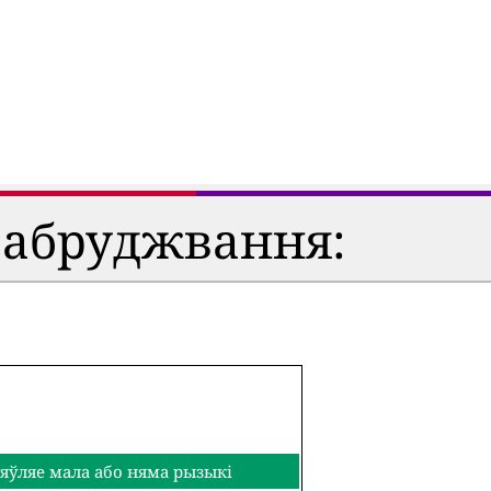
забруджвання:
яўляе мала або няма рызыкі