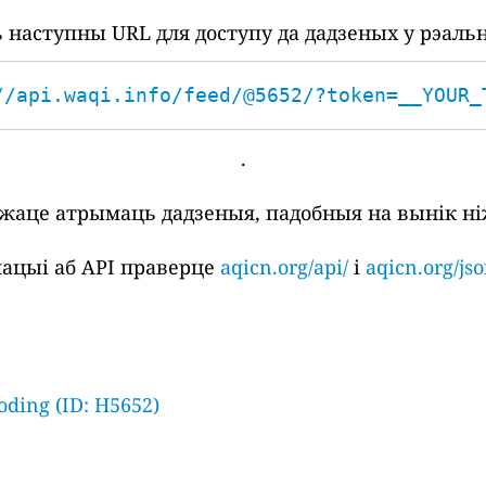
наступны URL для доступу да дадзеных у рэаль
//api.waqi.info/feed/@5652/?token=__YOUR_
.
ожаце атрымаць дадзеныя, падобныя на вынік ні
ацыі аб API праверце
aqicn.org/api/
і
aqicn.org/jso
oding (ID: H5652)