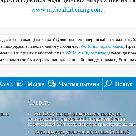
www.myhealthbeijing.com
.
дадзеныя па якасці паветра з'яўляюцца неправеранымі на момант публі
з папярэдняга паведамлення ў любы час.
World Air Індэкс якасці
Прае
мацыі і ні пры якіх абставінах не
World Air Індэкс якасці
каманда прае
ым чынам за любыя страты, пашкоджанні або шкоду, прама ці ўскосна 
Карта
Маска
Частыя пытанні
Пошук
Credits
нага
Усе EPA ў свеце за выдатную працу па
падтрыманні, вымярэнні і прадастаўленні
інфармацыі аб якасці паветра грамадзянам све
Гэты прадукт уключае дадзеныя GeoLite2,