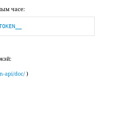
ным часе:
TOKEN__
жэй:
n-api/doc/
)