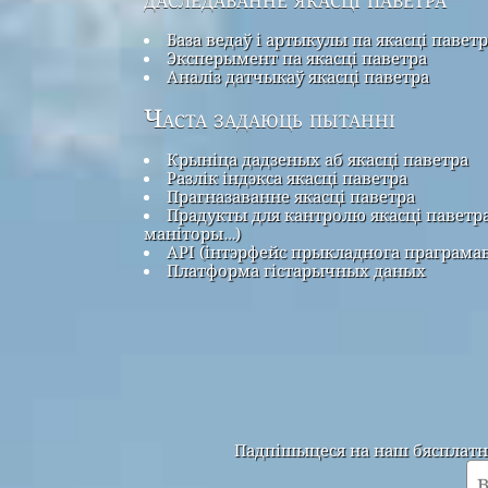
База ведаў і артыкулы па якасці павет
Эксперымент па якасці паветра
Аналіз датчыкаў якасці паветра
Часта задаюць пытанні
Крыніца дадзеных аб якасці паветра
Разлік індэкса якасці паветра
Прагназаванне якасці паветра
Прадукты для кантролю якасці паветра
маніторы…)
API (інтэрфейс прыкладнога праграма
Платформа гістарычных даных
Падпішыцеся на наш бясплатны