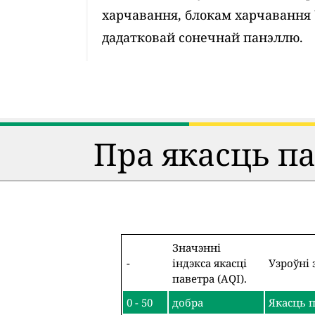
харчавання, блокам харчавання
дадатковай сонечнай панэллю.
Пра якасць п
Значэнні
-
індэкса якасці
Узроўні 
паветра (AQI).
0 - 50
добра
Якасць п