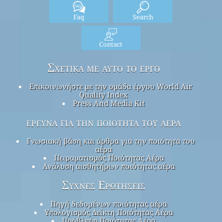
Faq
Search
Contact
Σχετικά με αυτό το έργο
Επικοινωνήστε με την ομάδα έργου World Air
Quality Index
Press And Media Kit
έρευνα για την ποιότητα του αέρα
Γνωσιακή βάση και άρθρα για την ποιότητα του
αέρα
Πειραματισμός Ποιότητας Αέρα
Ανάλυση αισθητήρων ποιότητας αέρα
Συχνές Ερωτήσεις
Πηγή δεδομένων ποιότητας αέρα
Υπολογισμός Δείκτη Ποιότητας Αέρα
Πρόβλεψη Ποιότητας Αέρα