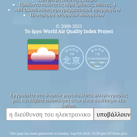
Προϊόντα ποιότητας αέρα (μάσκες, οθόνες…)
API (Διασύνδεση προγραμματισμού εφαρμογών)
Πλατφόρμα ιστορικών δεδομένων
© 2008-2025
Το έργο World Air Quality Index Project
Εγγραφείτε στη δωρεάν μηνιαία λίστα αλληλογραφίας
μας και λάβετε ειδοποίηση όταν είναι διαθέσιμα νέα
άρθρα.
υποβάλλουν
This page has been generated on Sunday, Aug 9th 2026, 15:20 pm CST from jp2n