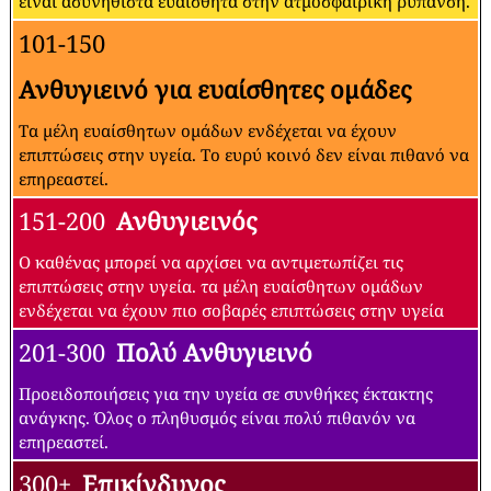
είναι ασυνήθιστα ευαίσθητα στην ατμοσφαιρική ρύπανση.
101-150
Ανθυγιεινό για ευαίσθητες ομάδες
Τα μέλη ευαίσθητων ομάδων ενδέχεται να έχουν
επιπτώσεις στην υγεία. Το ευρύ κοινό δεν είναι πιθανό να
επηρεαστεί.
151-200
Ανθυγιεινός
Ο καθένας μπορεί να αρχίσει να αντιμετωπίζει τις
επιπτώσεις στην υγεία. τα μέλη ευαίσθητων ομάδων
ενδέχεται να έχουν πιο σοβαρές επιπτώσεις στην υγεία
201-300
Πολύ Ανθυγιεινό
Προειδοποιήσεις για την υγεία σε συνθήκες έκτακτης
ανάγκης. Όλος ο πληθυσμός είναι πολύ πιθανόν να
επηρεαστεί.
300+
Επικίνδυνος