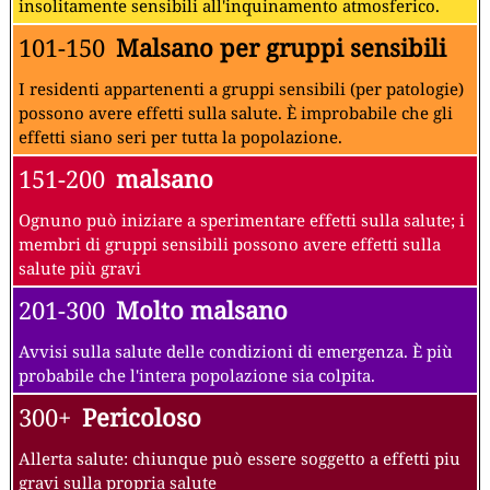
insolitamente sensibili all'inquinamento atmosferico.
101-150
Malsano per gruppi sensibili
I residenti appartenenti a gruppi sensibili (per patologie)
possono avere effetti sulla salute. È improbabile che gli
effetti siano seri per tutta la popolazione.
151-200
malsano
Ognuno può iniziare a sperimentare effetti sulla salute; i
membri di gruppi sensibili possono avere effetti sulla
salute più gravi
201-300
Molto malsano
Avvisi sulla salute delle condizioni di emergenza. È più
probabile che l'intera popolazione sia colpita.
300+
Pericoloso
Allerta salute: chiunque può essere soggetto a effetti piu
gravi sulla propria salute