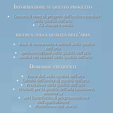
Informazioni su questo progetto
Contatta il team di progetto dell'indice mondiale
della qualità dell'aria
Kit stampa e media
ricerca sulla qualità dell’aria
Base di conoscenza e articoli sulla qualità
dell'aria
Sperimentazione sulla qualità dell'aria
Analisi dei sensori della qualità dell'aria
Domande frequenti
Fonte dati sulla qualità dell'aria
Calcolo dell'indice di qualità dell'aria
Previsione della qualità dell'aria
Prodotti per la qualità dell'aria (maschere,
monitor...)
API (interfaccia di programmazione
dell'applicazione)
Piattaforma dati storici