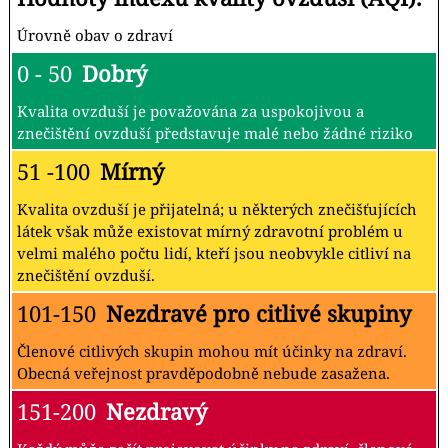
Úrovně obav o zdraví
0 - 50
Dobrý
Kvalita ovzduší je považována za uspokojivou a
znečištění ovzduší představuje malé nebo žádné riziko
51 -100
Mírný
Kvalita ovzduší je přijatelná; u některých znečišťujících
látek však může existovat mírný zdravotní problém u
velmi malého počtu lidí, kteří jsou neobvykle citliví na
znečištění ovzduší.
101-150
Nezdravé pro citlivé skupiny
Členové citlivých skupin mohou mít účinky na zdraví.
Obecná veřejnost pravděpodobně nebude zasažena.
151-200
Nezdravý