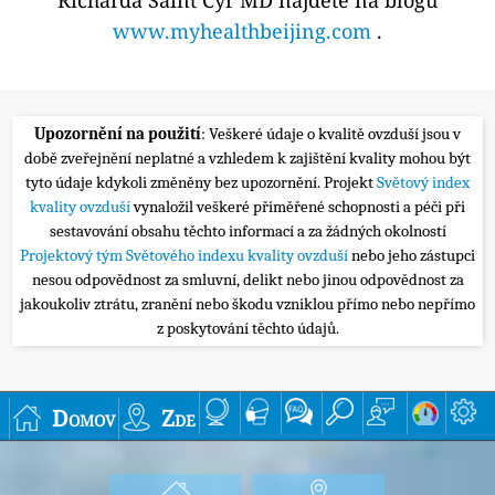
www.myhealthbeijing.com
.
Upozornění na použití
: Veškeré údaje o kvalitě ovzduší jsou v
době zveřejnění neplatné a vzhledem k zajištění kvality mohou být
tyto údaje kdykoli změněny bez upozornění. Projekt
Světový index
kvality ovzduší
vynaložil veškeré přiměřené schopnosti a péči při
sestavování obsahu těchto informací a za žádných okolností
Projektový tým Světového indexu kvality ovzduší
nebo jeho zástupci
nesou odpovědnost za smluvní, delikt nebo jinou odpovědnost za
jakoukoliv ztrátu, zranění nebo škodu vzniklou přímo nebo nepřímo
z poskytování těchto údajů.
Domov
Zde