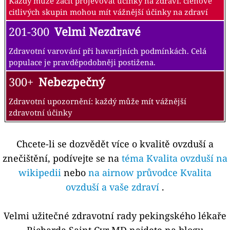
Každý může začít projevovat účinky na zdraví. členové
citlivých skupin mohou mít vážnější účinky na zdraví
201-300
Velmi Nezdravé
Zdravotní varování při havarijních podmínkách. Celá
populace je pravděpodobněji postižena.
300+
Nebezpečný
Zdravotní upozornění: každý může mít vážnější
zdravotní účinky
Chcete-li se dozvědět více o kvalitě ovzduší a
znečištění, podívejte se na
téma Kvalita ovzduší na
wikipedii
nebo
na airnow průvodce Kvalita
ovzduší a vaše zdraví
.
Velmi užitečné zdravotní rady pekingského lékaře
Richarda Saint Cyr MD najdete na blogu