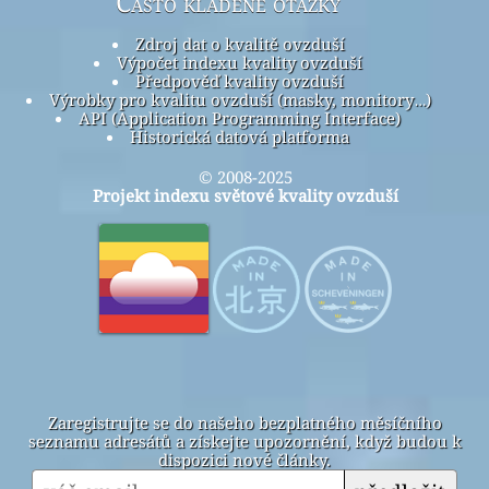
Často kladené otázky
Zdroj dat o kvalitě ovzduší
Výpočet indexu kvality ovzduší
Předpověď kvality ovzduší
Výrobky pro kvalitu ovzduší (masky, monitory…)
API (Application Programming Interface)
Historická datová platforma
© 2008-2025
Projekt indexu světové kvality ovzduší
Zaregistrujte se do našeho bezplatného měsíčního
seznamu adresátů a získejte upozornění, když budou k
dispozici nové články.