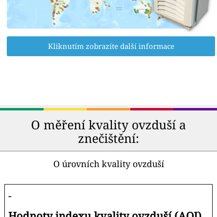
Kliknutím zobrazíte další informace
O měření kvality ovzduší a
znečištění:
O úrovních kvality ovzduší
-
Hodnoty indexu kvality ovzduší (AQI).