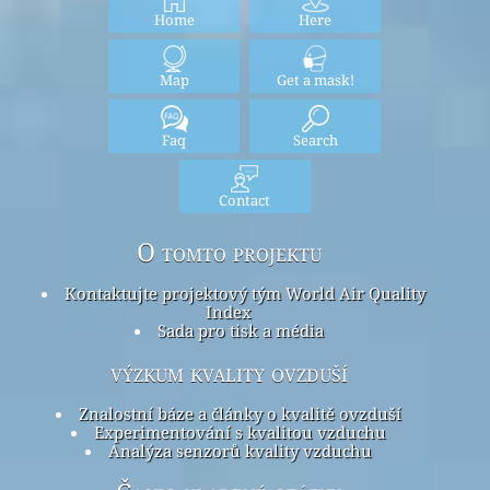
Home
Here
Map
Get a mask!
Faq
Search
Contact
O tomto projektu
Kontaktujte projektový tým World Air Quality
Index
Sada pro tisk a média
výzkum kvality ovzduší
Znalostní báze a články o kvalitě ovzduší
Experimentování s kvalitou vzduchu
Analýza senzorů kvality vzduchu