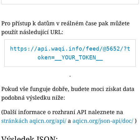
Pro přístup k datům v reálném čase pak můžete
použít následující URL:
https://api.waqi.info/feed/@5652/?t
oken=__YOUR_TOKEN__
.
Pokud vše funguje dobře, budete moci získat data
podobná výsledku níže:
(Další informace o rozhraní API naleznete na
stránkách aqicn.org/api/
a
aqicn.org/json-api/doc/
)
Výsledek JSON: