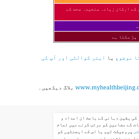
 کے ارکان زیادہ سنجیدہ صحت کے
ے
 پڑ سکتا ہے
ا موضوع
یا
ایئر کوالٹی اور آپ کی
www.myhealthbeijing.
بلاگ دیکھیں۔
کی یقین دہانی کے باعث ان اعداد و
ت کے مضامین کو مرتب کرنے میں تمام
کس
پروجیکٹ ٹیم یا اس کے ایجنٹوں کو
عاہدے، تشدد یا دوسری صورت میں ذمہ