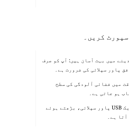
تیب دینے میں بہت آسان ہیں: آپ کو صرف
قت میں فضائی آلودگی کی سطح
اسٹیشن 10 میٹر واٹر پروف پاور کیبل، ایک USB پاور سپلائی، بڑھتے ہوئے
آتا ہے۔