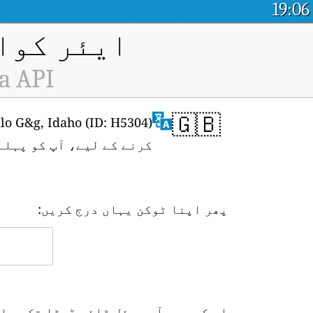
19:06
ایئر کوال
ta API
🇬🇧
کرنے کے لیے، آپ کو پہل
پھر اپنا ٹوکن یہاں درج کریں:
اس کے بعد آپ ریئل ٹائم ڈیٹا تک رسا