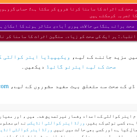
 صحت کے اثرات کا سامنا کرنا شروع کر سکتا ہے؛ حساس گروہوں
ا تجربہ کرسکتے ہیں
صحت برائے ہنگامی حالات. پوری آبادی متاثر ہونے کا امکان ہ
انتباہ: ہر ایک کی صحت کو زیادہ سنگین اثرات کا سامنا کر نا
میں مزید جاننے کے لیے،
ویکیپیڈیا ایئر کوالٹی ک
صحت کے لیے ایئرنو گائیڈ
دیکھیں۔
ڈی کے صحت سے متعلق بہت مفید مشوروں کے لیے،
com
ام ایئر کوالٹی کے اعداد وشمار غیرتصدیق شدہ ھیں ، اور معیار 
 ہے، کسی نوٹس کے بغیر.
ورلڈ ایئر کوالٹی انڈیکس
نے اس معلوما
ال کیا ہے اور کسی بھی حالت میں نہیں
ورلڈ ایئر کوالٹی انڈی
غیر مستقیم طور پر پیدا کسی بھی نقصان، چوٹ یا نقصان کے لئے م