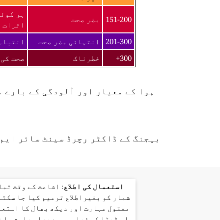
ہر کوئی
151-200
مضر صحت
اثرات ک
201-300
انتہائی مضر صحت
انتباہ 
300+
خطرناک
صحت کی 
ہوا کے معیار اور آلودگی کے بارے 
بیجنگ کے ڈاکٹر رچرڈ سینٹ سائر ایم 
استعمال کی اطلاع
: اشاعت کے وقت تم
شمار کو بغیراطلاع ترمیم کیا جا سکتا
معقول مہارت اور دیکھ بھال کا استعم
اس ڈیٹا کی فراہمی سے براہ راست یا 