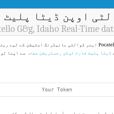
ٹی اوپن ڈیٹا پلیٹ فار
ello G&g, Idaho Real-Time da
ے
ڈیٹا پلیٹ فارم ٹوکن رجسٹریشن صفحہ
سے اپنا ٹوک
ئی کے لیے درج ذیل یو آر ایل استعمال کر سکتے ہیں