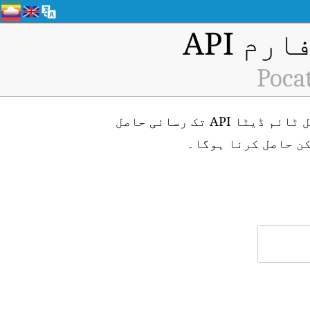
م API
Pocat
Pocatello G&g, Idaho (ID: H5304) ایئر کوالٹی مانیٹرنگ اسٹیشن کے لیے ریئل ٹائم ڈیٹا API تک رسائی حاصل
ن حاصل کرنا ہوگا۔
۔