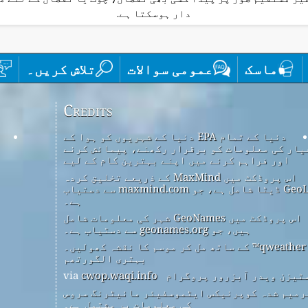
دار ہوسکتا ہے.
ماسک
عمومی سوالات
تلاش کریں۔
Credits
دنیا کے تمام EPA دنیا کے شہریوں کو ہوا کے
یار کی معلومات کو برقرار رکھنے، پیمائش کرنے
اور فراہم کرنے میں اپنے بہترین کام کے لیے
اس پروڈکٹ میں MaxMind کے ذریعے تخلیق کردہ
GeoLite2 ڈیٹا شامل ہے، جو maxmind.com سے دستیاب
ہے۔
اس پروڈکٹ میں GeoNames شہر کی معلومات شامل
ہیں، جو geonames.org سے دستیاب ہے۔
qweather™ کے ساتھ مل کر موسم کا نقشہ کھولیں۔
بہتری الگورتھم
ٹیزن ویدر آبزرور پروگرام
via
cwop.waqi.info
رمیم شدہ کوپرنیکس ایٹموسفیئر مانیٹرنگ سروس
کی معلومات پر مشتمل ہے۔