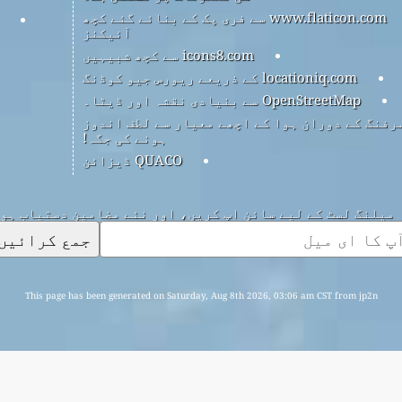
www.flaticon.com سے فری پک کے بنائے گئے کچھ
آئیکنز
icons8.com سے کچھ شبیہیں
locationiq.com کے ذریعے ریورس جیو کوڈنگ
OpenStreetMap سے بنیادی نقشہ اور ڈیٹا۔
رفنگ کے دوران ہوا کے اچھے معیار سے لطف اندوز
ہونے کی جگہ!
QUACO ڈیزائن
میلنگ لسٹ کے لیے سائن اپ کریں، اور نئے مضامین دستیاب ہو
جمع کرائیں
This page has been generated on Saturday, Aug 8th 2026, 03:06 am CST from jp2n