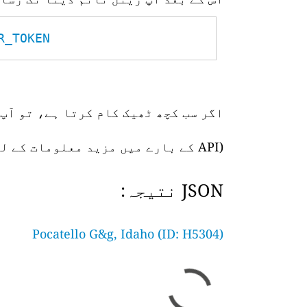
TOKEN__
اگر سب کچھ ٹھیک کام کرتا ہے، تو آپ 
(API کے بارے میں مزید معلومات کے لیے،
JSON نتیجہ:
Pocatello G&g, Idaho (ID: H5304)