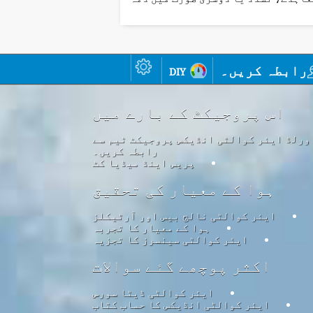
رابطہ کریں۔
diy
اس پروجیکٹ کے بارے میں
ورلڈ ایئر کوالٹی انڈیکس پروجیکٹ ٹیم سے
رابطہ کریں۔
پریس اینڈ میڈیا کٹ
ہوا کے معیار کی تحقیق
ایئر کوالٹی نالج بیس اور آرٹیکلز
ہوا کے معیار کا تجربہ
ایئر کوالٹی سینسرز کا تجزیہ
اکثر پوچھے گئے سوالات
ایئر کوالٹی ڈیٹا سورس
ایئر کوالٹی انڈیکس کا حساب کتاب