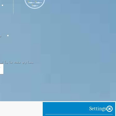
س
ہماری مفت ماہانہ 
Settings