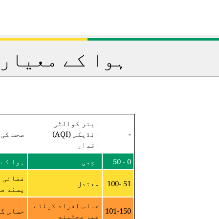
ہوا کے معیار 
ایئر کوالٹی
-
انڈیکس (AQI)
صحت کی 
اقدار
0 - 50
اچھی
ہوا کے 
فضائی م
51 -100
معتدل
پسند صح
حساس افراد کیلئے
101-150
حساس گر
غیر صحتمند