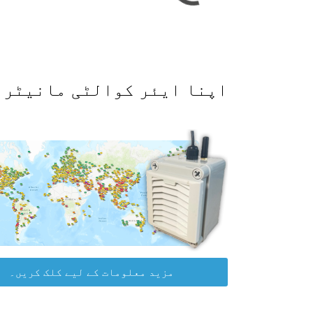
اپنا ایئر کوالٹی مانیٹر حاصل کرکے WAQI ڈیٹا پلیٹ
مزید معلومات کے لیے کلک کریں۔