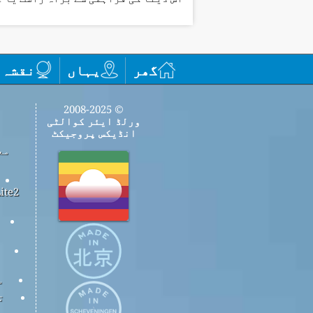
گھر
یہاں
نقشہ
© 2008-2025
ورلڈ ایئر کوالٹی
انڈیکس پروجیکٹ
مع
س
ت