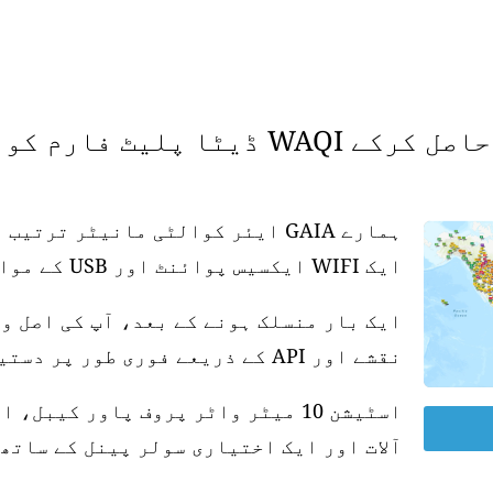
 فارم کو سپورٹ کریں۔
ہمارے GAIA ایئر کوالٹی مانیٹر تر
ایک WIFI ایکسیس پوائنٹ اور USB کے موافق پاور سپلائی کی ضرورت ہے۔
ایک بار منسلک ہونے کے بعد، آپ کی اصل و
نقشے اور API کے ذریعے فوری طور پر دستیاب ہو جاتی ہے۔
آلات اور ایک اختیاری سولر پینل کے ساتھ 