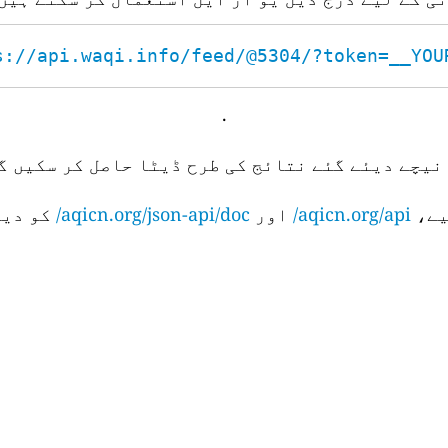
s://api.waqi.info/feed/@5304/?token=__YOUR_
.
نیچے دیئے گئے نتائج کی طرح ڈیٹا حاصل کر سکیں گے
aqicn.org/api/
اور
aqicn.org/json-api/doc/
کو دیک