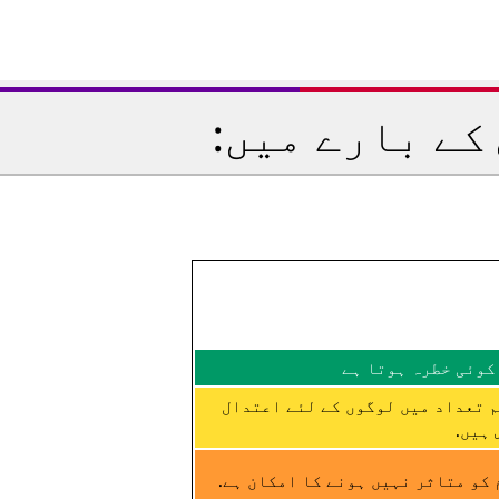
کے بارے میں:
کوئی خطرہ ہوتا ہے
م تعداد میں لوگوں کے لئے اعتدال
ہیں.
کو متاثر نہیں ہونے کا امکان ہے.