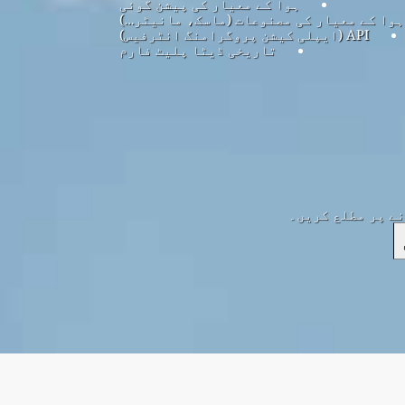
ہوا کے معیار کی پیشن گوئی
ہوا کے معیار کی مصنوعات (ماسک، مانیٹر…)
API (ایپلی کیشن پروگرامنگ انٹرفیس)
تاریخی ڈیٹا پلیٹ فارم
نے پر مطلع کریں۔