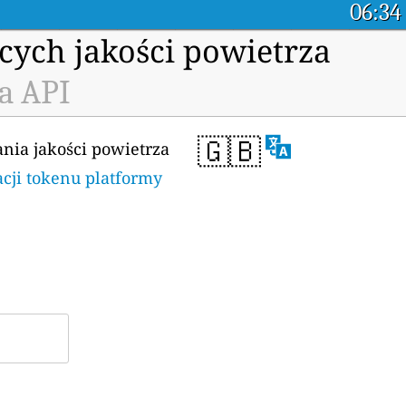
06:34
cych jakości powietrza
ta API
🇬🇧
ania jakości powietrza
acji tokenu platformy