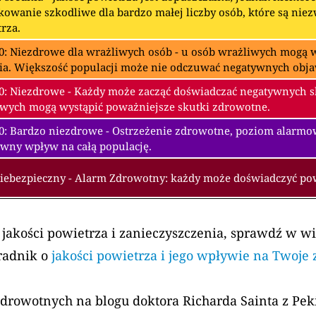
owanie szkodliwe dla bardzo małej liczby osób, które są nie
rza.
0: Niezdrowe dla wrażliwych osób - u osób wrażliwych mogą w
ia. Większość populacji może nie odczuwać negatywnych obj
0: Niezdrowe - Każdy może zacząć doświadczać negatywnych 
wych mogą wystąpić poważniejsze skutki zdrowotne.
00: Bardzo niezdrowe - Ostrzeżenie zdrowotne, poziom alarm
wny wpływ na całą populację.
Niebezpieczny - Alarm Zdrowotny: każdy może doświadczyć p
 jakości powietrza i zanieczyszczenia, sprawdź w w
radnik o
jakości powietrza i jego wpływie na Twoje
zdrowotnych na blogu doktora Richarda Sainta z Pe