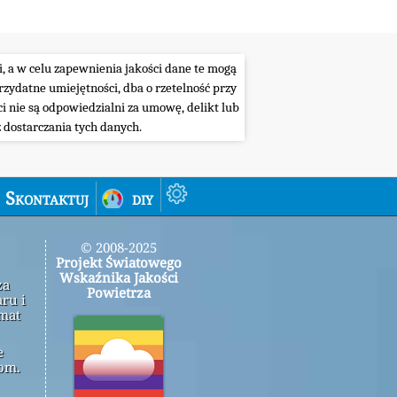
i, a w celu zapewnienia jakości dane te mogą
ydatne umiejętności, dba o rzetelność przy
i nie są odpowiedzialni za umowę, delikt lub
 dostarczania tych danych.
Skontaktuj
diy
© 2008-2025
Projekt Światowego
Wskaźnika Jakości
za
Powietrza
ru i
emat
e
om.