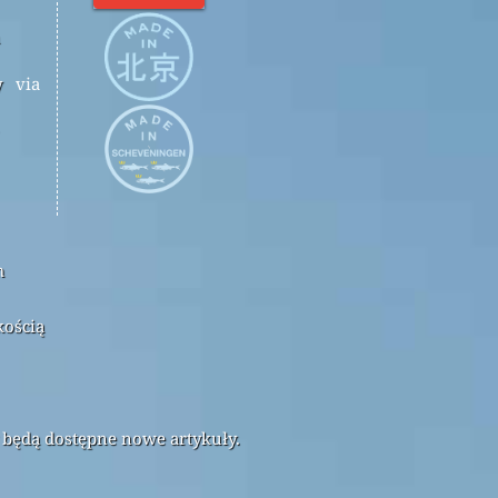
y
via
m
kością
 będą dostępne nowe artykuły.