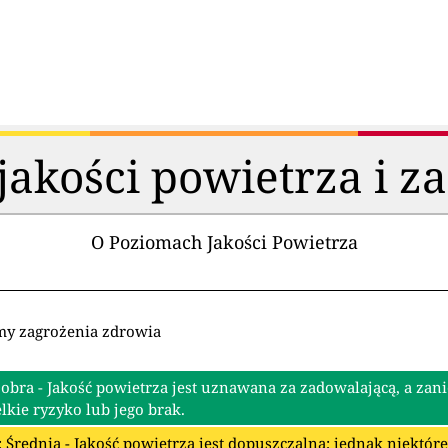
akości powietrza i z
O Poziomach Jakości Powietrza
my zagrożenia zdrowia
Dobra - Jakość powietrza jest uznawana za zadowalającą, a zan
lkie ryzyko lub jego brak.
: Średnia - Jakość powietrza jest dopuszczalna; jednak niektó