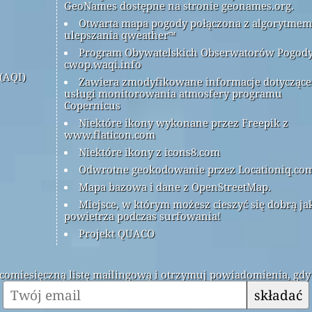
GeoNames dostępne na stronie geonames.org.
Otwarta mapa pogody połączona z algorytmem
ulepszania qweather™
Program Obywatelskich Obserwatorów Pogod
cwop.waqi.info
(AQI)
Zawiera zmodyfikowane informacje dotyczące
usługi monitorowania atmosfery programu
Copernicus
Niektóre ikony wykonane przez Freepik z
www.flaticon.com
Niektóre ikony z icons8.com
Odwrotne geokodowanie przez Locationiq.co
Mapa bazowa i dane z OpenStreetMap.
Miejsce, w którym możesz cieszyć się dobrą ja
powietrza podczas surfowania!
Projekt QUACO
ą comiesięczną listę mailingową i otrzymuj powiadomienia, gdy
składać