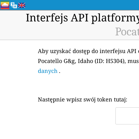
Interfejs API platfor
Pocat
Aby uzyskać dostęp do interfejsu API
Pocatello G&g, Idaho (ID: H5304), mu
danych
.
Następnie wpisz swój token tutaj: