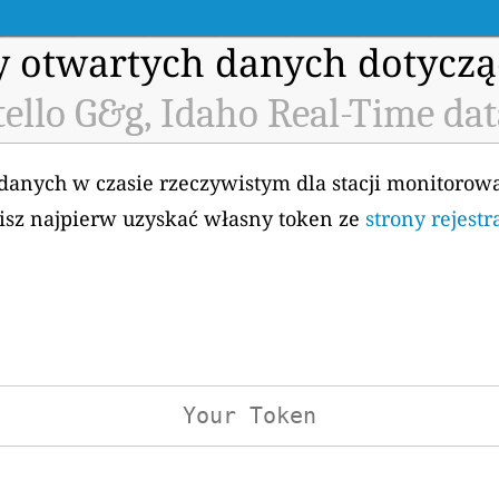
my otwartych danych dotyczą
ello G&g, Idaho Real-Time da
 danych w czasie rzeczywistym dla stacji monitorow
sisz najpierw uzyskać własny token ze
strony rejestr