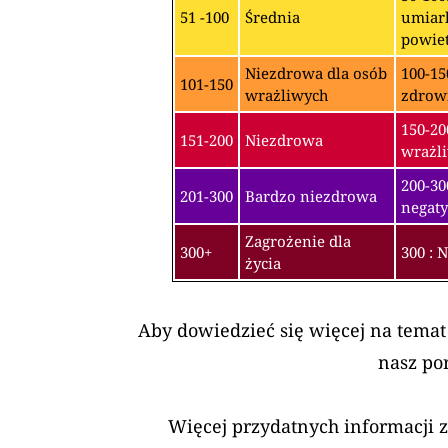
51 -100
Średnia
umiark
powiet
Niezdrowa dla osób
100-15
101-150
wrażliwych
zdrow
150-20
151-200
Niezdrowa
wrażli
200-3
201-300
Bardzo niezdrowa
negaty
Zagrożenie dla
300+
300 : 
życia
Aby dowiedzieć się więcej na temat
nasz po
Więcej przydatnych informacji 