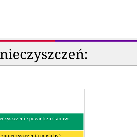
anieczyszczeń:
ieczyszczenie powietrza stanowi
re zanieczyszczenia mogą być