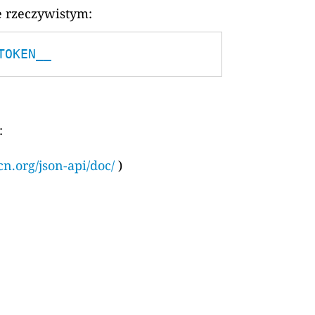
e rzeczywistym:
TOKEN__
:
cn.org/json-api/doc/
)