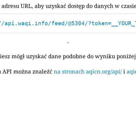
 adresu URL, aby uzyskać dostęp do danych w czasi
//api.waqi.info/feed/@5304/?token=__YOUR_
.
ziesz mógł uzyskać dane podobne do wyniku poniżej
su API można znaleźć
na stronach aqicn.org/api/
i
aqi