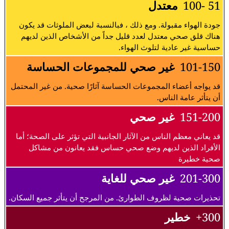
51 -100
معتدل
جودة الهواء مقبولة. ومع ذلك ، فبالنسبة لبعض الملوثات قد يكون
هناك قلق صحي معتدل لعدد قليل جداً من الأشخاص الذين لديهم
حساسية غير عادية لتلوث الهواء.
101-150
غير صحي للمجموعات الحساسة
قد يواجه أعضاء المجموعات الحساسة آثارًا صحية. من غير المحتمل
أن يتأثر عامة الناس.
151-200
غير صحي
قد يعاني معظم الناس من الآثار الجانبية التي تؤثر على الصحة؛ أما
الأفراد الذين لديهم وضع صحي حساس فقد يعانون من مشاكل
صحية خطيرة
201-300
غير صحي للغاية
تحذيرات صحية لظروف الطوارئ. من المرجح أن يتأثر جميع السكان.
300+
خطير