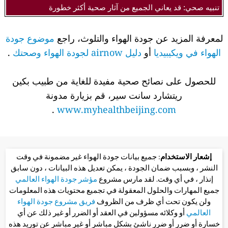
تنبيه صحي: قد يعاني الجميع من آثار صحية أكثر خطورة
لمعرفة المزيد عن جودة الهواء والتلوث، راجع
موضوع جودة
الهواء في ويكيبيديا
أو
دليل airnow لجودة الهواء وصحتك
.
للحصول على نصائح صحية مفيدة للغاية من طبيب بكين
ريتشارد سانت سير، قم بزيارة مدونة
.
www.myhealthbeijing.com
إشعار الاستخدام
: جميع بيانات جودة الهواء غير مضمونة في وقت
النشر ، وبسبب ضمان الجودة ، يمكن تعديل هذه البيانات ، دون سابق
إنذار ، في أي وقت. لقد مارس مشروع
مؤشر جودة الهواء العالمي
جميع المهارات والحلول المعقولة في تجميع محتويات هذه المعلومات
ولن يكون تحت أي ظرف من الظروف
فريق مشروع جودة الهواء
العالمي
أو وكلائه مسؤولين في العقد أو الضرر أو غير ذلك عن أي
خسارة أو ضرر أو ضرر ناشئ بشكل مباشر أو غير مباشر عن توريد هذه