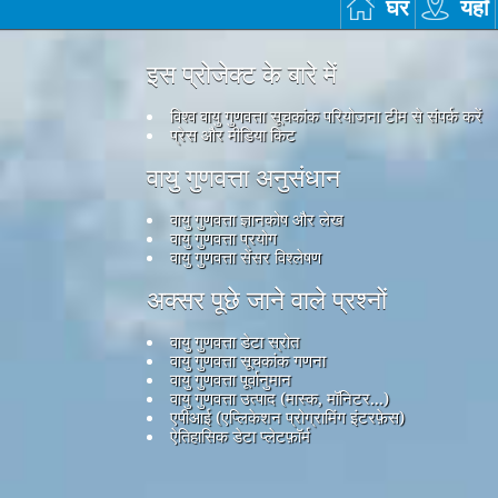
घर
यहाँ
इस प्रोजेक्ट के बारे में
विश्व वायु गुणवत्ता सूचकांक परियोजना टीम से संपर्क करें
प्रेस और मीडिया किट
वायु गुणवत्ता अनुसंधान
वायु गुणवत्ता ज्ञानकोष और लेख
वायु गुणवत्ता प्रयोग
वायु गुणवत्ता सेंसर विश्लेषण
अक्सर पूछे जाने वाले प्रश्नों
वायु गुणवत्ता डेटा स्रोत
वायु गुणवत्ता सूचकांक गणना
वायु गुणवत्ता पूर्वानुमान
वायु गुणवत्ता उत्पाद (मास्क, मॉनिटर...)
एपीआई (एप्लिकेशन प्रोग्रामिंग इंटरफ़ेस)
ऐतिहासिक डेटा प्लेटफ़ॉर्म