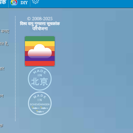
पर्क
diy
© 2008-2025
विश्व वायु गुणवत्ता सूचकांक
परियोजना
ी बनाए
ल है,
धार
कन
एक