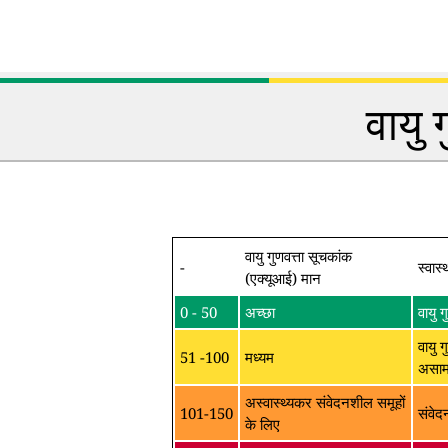
वायु 
वायु गुणवत्ता सूचकांक
-
स्वास्
(एक्यूआई) मान
0 - 50
अच्छा
वायु 
वायु ग
51 -100
मध्यम
असामा
अस्वास्थ्यकर संवेदनशील समूहों
101-150
संवेद
के लिए