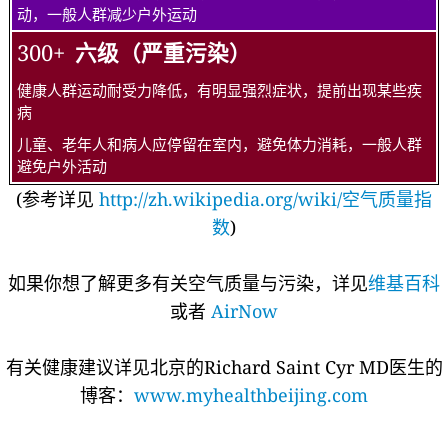
动，一般人群减少户外运动
300+
六级（严重污染）
健康人群运动耐受力降低，有明显强烈症状，提前出现某些疾
病
儿童、老年人和病人应停留在室内，避免体力消耗，一般人群
避免户外活动
(参考详见
http://zh.wikipedia.org/wiki/空气质量指
数
)
如果你想了解更多有关空气质量与污染，详见
维基百科
或者
AirNow
有关健康建议详见北京的Richard Saint Cyr MD医生的
博客：
www.myhealthbeijing.com