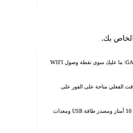
من السهل جدًا إعداد أجهزة مراقبة جودة الهواء GAIA: ما عليك سوى نقطة وصول WIFI
وقت الفعلي متاحة على الفور على
تأتي المحطة مزودة بكابل طاقة مقاوم للماء بطول 10 أمتار ومصدر طاقة USB ومعدات