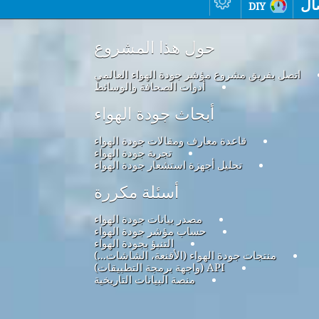
ال
diy
حول هذا المشروع
اتصل بفريق مشروع مؤشر جودة الهواء العالمي
أدوات الصحافة والوسائط
أبحاث جودة الهواء
قاعدة معارف ومقالات جودة الهواء
تجربة جودة الهواء
تحليل أجهزة استشعار جودة الهواء
أسئلة مكررة
مصدر بيانات جودة الهواء
حساب مؤشر جودة الهواء
التنبؤ بجودة الهواء
منتجات جودة الهواء (الأقنعة، الشاشات...)
API (واجهة برمجة التطبيقات)
منصة البيانات التاريخية