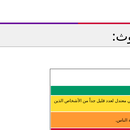
وث:
 معتدل لعدد قليل جداً من الأشخاص الذين
 الناس.