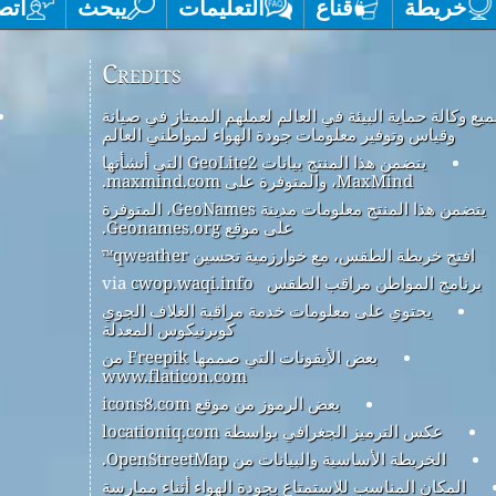
خريطة
قناع
التعليمات
يبحث
اتص
Credits
يع وكالة حماية البيئة في العالم لعملهم الممتاز في صيانة
وقياس وتوفير معلومات جودة الهواء لمواطني العالم
يتضمن هذا المنتج بيانات GeoLite2 التي أنشأتها
MaxMind، والمتوفرة على maxmind.com.
يتضمن هذا المنتج معلومات مدينة GeoNames، المتوفرة
على موقع Geonames.org.
افتح خريطة الطقس، مع خوارزمية تحسين qweather™
برنامج المواطن مراقب الطقس
via
cwop.waqi.info
يحتوي على معلومات خدمة مراقبة الغلاف الجوي
كوبرنيكوس المعدلة
بعض الأيقونات التي صممها Freepik من
www.flaticon.com
بعض الرموز من موقع icons8.com
عكس الترميز الجغرافي بواسطة locationiq.com
الخريطة الأساسية والبيانات من OpenStreetMap.
المكان المناسب للاستمتاع بجودة الهواء أثناء ممارسة