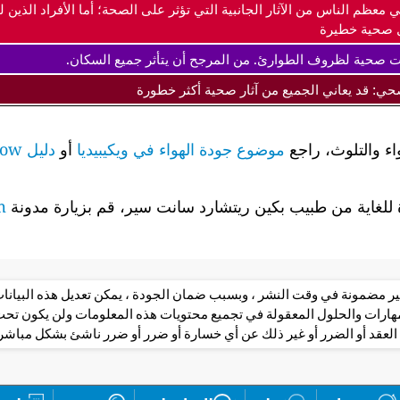
ي معظم الناس من الآثار الجانبية التي تؤثر على الصحة؛ أما الأفراد ال
 صحية خطيرة
ت صحية لظروف الطوارئ. من المرجح أن يتأثر جميع السكان.
صحي: قد يعاني الجميع من آثار صحية أكثر خطورة
اء والتلوث، راجع
موضوع جودة الهواء في ويكيبيديا
أو
دليل airnow لجودة الهواء وصحتك
لغاية من طبيب بكين ريتشارد سانت سير، قم بزيارة مدونة
m
 غير مضمونة في وقت النشر ، وبسبب ضمان الجودة ، يمكن تعديل هذه البيانا
مهارات والحلول المعقولة في تجميع محتويات هذه المعلومات ولن يكون 
العقد أو الضرر أو غير ذلك عن أي خسارة أو ضرر أو ضرر ناشئ بشكل مباشر أ