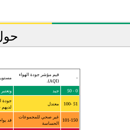
حول 
قيم مؤشر جودة الهواء
-
مستويا
(AQI).
0 - 50
جيد
وتعتبر 
جودة ا
51 -100
معتدل
لديهم ح
غير صحي للمجموعات
101-150
قد يواج
الحساسة