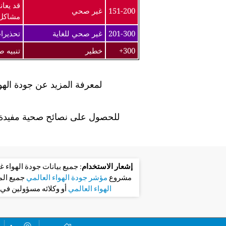
قد يعان
151-200
غير صحي
مشاكل
201-300
غير صحي للغاية
تحذيرا
300+
خطير
تنبيه 
لمعرفة المزيد عن جودة الهو
للحصول على نصائح صحية مفيدة ل
إشعار الاستخدام
: جميع بيانات جودة الهواء
مشروع
مؤشر جودة الهواء العالمي
جميع ال
الهواء العالمي
أو وكلائه مسؤولين في 