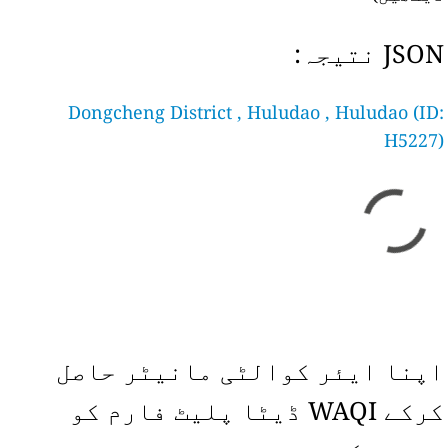
JSON نتیجہ:
Dongcheng District , Huludao , Huludao (ID:
H5227)
اپنا ایئر کوالٹی مانیٹر حاصل
کرکے WAQI ڈیٹا پلیٹ فارم کو