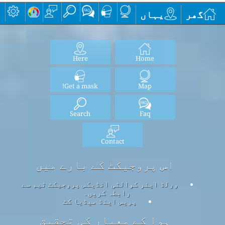
گھر
یہاں
Here
Home
Get a mask!
Map
Search
Faq
Contact
اس پروجیکٹ کے بارے میں
ورلڈ ایئر کوالٹی انڈیکس پروجیکٹ ٹیم سے
رابطہ کریں۔
پریس اینڈ میڈیا کٹ
ہوا کے معیار کی تحقیق