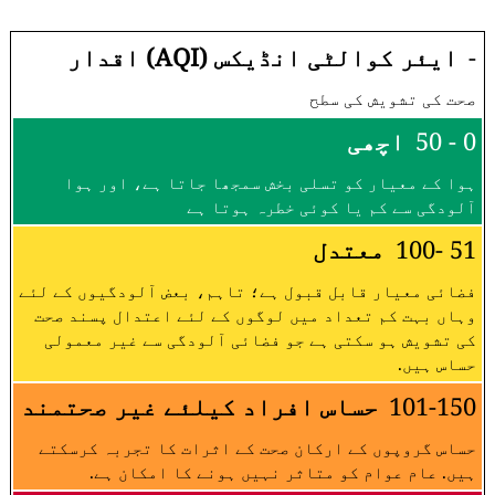
-
ایئر کوالٹی انڈیکس (AQI) اقدار
صحت کی تشویش کی سطح
0 - 50
اچھی
ہوا کے معیار کو تسلی بخش سمجھا جاتا ہے، اور ہوا
آلودگی سے کم یا کوئی خطرہ ہوتا ہے
51 -100
معتدل
فضائی معیار قابل قبول ہے؛ تاہم، بعض آلودگیوں کے لئے
وہاں بہت کم تعداد میں لوگوں کے لئے اعتدال پسند صحت
کی تشویش ہو سکتی ہے جو فضائی آلودگی سے غیر معمولی
حساس ہیں.
101-150
حساس افراد کیلئے غیر صحتمند
حساس گروپوں کے ارکان صحت کے اثرات کا تجربہ کرسکتے
ہیں. عام عوام کو متاثر نہیں ہونے کا امکان ہے.