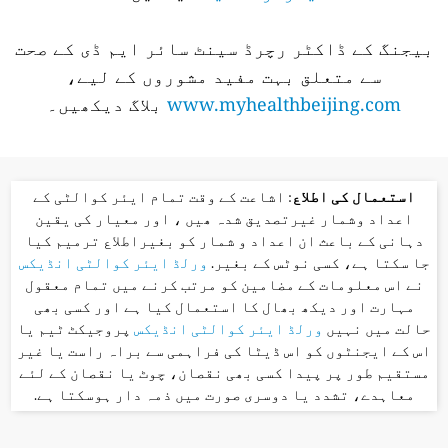
بیجنگ کے ڈاکٹر رچرڈ سینٹ سائر ایم ڈی کے صحت
سے متعلق بہت مفید مشوروں کے لیے،
www.myhealthbeijing.com
بلاگ دیکھیں۔
استعمال کی اطلاع
: اشاعت کے وقت تمام ایئر کوالٹی کے
اعداد وشمار غیرتصدیق شدہ ھیں ، اور معیار کی یقین
دہانی کے باعث ان اعداد و شمار کو بغیراطلاع ترمیم کیا
جا سکتا ہے، کسی نوٹس کے بغیر.
ورلڈ ایئر کوالٹی انڈیکس
نے اس معلومات کے مضامین کو مرتب کرنے میں تمام معقول
مہارت اور دیکھ بھال کا استعمال کیا ہے اور کسی بھی
حالت میں نہیں
ورلڈ ایئر کوالٹی انڈیکس
پروجیکٹ ٹیم یا
اس کے ایجنٹوں کو اس ڈیٹا کی فراہمی سے براہ راست یا غیر
مستقیم طور پر پیدا کسی بھی نقصان، چوٹ یا نقصان کے لئے
معاہدے، تشدد یا دوسری صورت میں ذمہ دار ہوسکتا ہے.