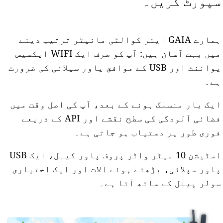
سپورٹ کریں۔
ہمارے GAIA ایئر کوالٹی مانیٹر ترتیب دینے
میں بہت آسان ہیں: آپ کو صرف ایک WIFI ایکسیس
پوائنٹ اور USB کے موافق پاور سپلائی کی ضرورت
ہے۔
ایک بار منسلک ہونے کے بعد، آپ کی اصل وقت میں
فضائی آلودگی کی سطح نقشے اور API کے ذریعے
فوری طور پر دستیاب ہو جاتی ہے۔
اسٹیشن 10 میٹر واٹر پروف پاور کیبل، ایک USB
پاور سپلائی، بڑھتے ہوئے آلات اور ایک اختیاری
سولر پینل کے ساتھ آتا ہے۔