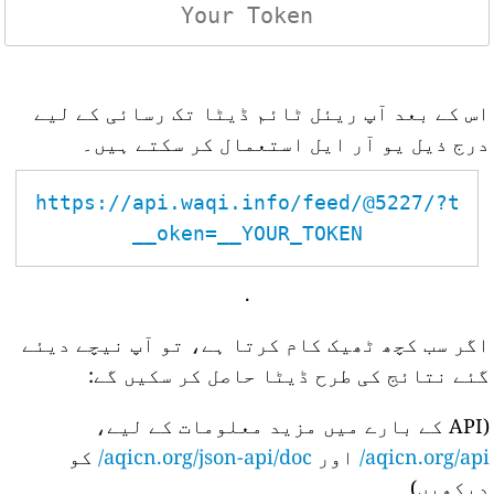
اس کے بعد آپ ریئل ٹائم ڈیٹا تک رسائی کے لیے
درج ذیل یو آر ایل استعمال کر سکتے ہیں۔
https://api.waqi.info/feed/@5227/?t
oken=__YOUR_TOKEN__
.
اگر سب کچھ ٹھیک کام کرتا ہے، تو آپ نیچے دیئے
گئے نتائج کی طرح ڈیٹا حاصل کر سکیں گے:
(API کے بارے میں مزید معلومات کے لیے،
aqicn.org/api/
اور
aqicn.org/json-api/doc/
کو
دیکھیں)