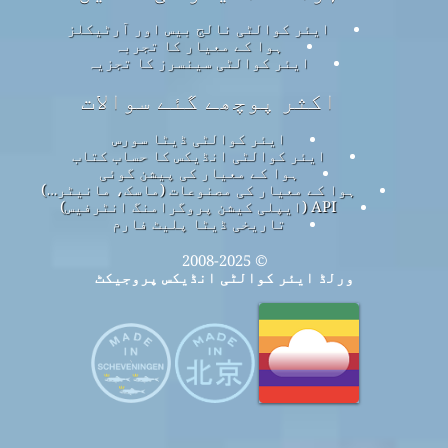
ایئر کوالٹی نالج بیس اور آرٹیکلز
ہوا کے معیار کا تجربہ
ایئر کوالٹی سینسرز کا تجزیہ
اکثر پوچھے گئے سوالات
ایئر کوالٹی ڈیٹا سورس
ایئر کوالٹی انڈیکس کا حساب کتاب
ہوا کے معیار کی پیشن گوئی
ہوا کے معیار کی مصنوعات (ماسک، مانیٹر…)
API (ایپلی کیشن پروگرامنگ انٹرفیس)
تاریخی ڈیٹا پلیٹ فارم
© 2008-2025
ورلڈ ایئر کوالٹی انڈیکس پروجیکٹ