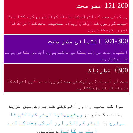
151-200
مضر صحت
ہر کوئی صحت کے اثرات کا سامنا کرنا شروع کر سکتا ہے؛
حساس گروہوں کے ارکان زیادہ سنجیدہ صحت کے اثرات کا
تجربہ کرسکتے ہیں
201-300
انتہائی مضر صحت
انتباہ صحت برائے ہنگامی حالات. پوری آبادی متاثر ہونے
کا امکان ہے
300+
خطرناک
صحت کی انتباہ: ہر ایک کی صحت کو زیادہ سنگین اثرات کا
سامنا کر نا پڑ سکتا ہے
ہوا کے معیار اور آلودگی کے بارے میں مزید
جاننے کے لیے،
ویکیپیڈیا ایئر کوالٹی کا
موضوع
یا
ایئر کوالٹی اور آپ کی صحت کے لیے
ایئرنو گائیڈ
دیکھیں۔