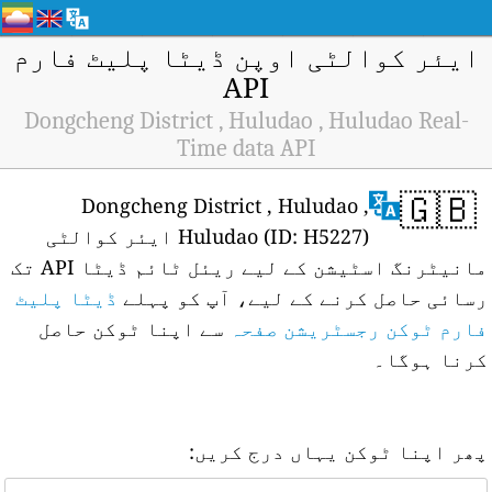
ایئر کوالٹی اوپن ڈیٹا پلیٹ فارم
API
Dongcheng District , Huludao , Huludao Real-
Time data API
🇬🇧
Dongcheng District , Huludao ,
Huludao (ID: H5227) ایئر کوالٹی
مانیٹرنگ اسٹیشن کے لیے ریئل ٹائم ڈیٹا API تک
رسائی حاصل کرنے کے لیے، آپ کو پہلے
ڈیٹا پلیٹ
فارم ٹوکن رجسٹریشن صفحہ
سے اپنا ٹوکن حاصل
کرنا ہوگا۔
پھر اپنا ٹوکن یہاں درج کریں: