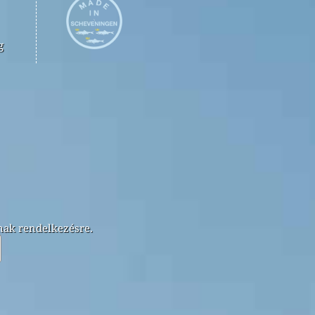
g
lnak rendelkezésre.