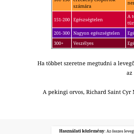
nem
számára
A t
151-200
Egészségtelen
tü
201-300
Nagyon egészségtelen
Egé
300+
Veszélyes
Eg
Ha többet szeretne megtudni a leveg
az
A pekingi orvos, Richard Saint Cy
Használati közlemény
: Az összes leve