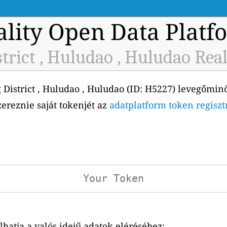
ality Open Data Platf
rict , Huludao , Huludao Rea
District , Huludao , Huludao (ID: H5227) levegőminő
zereznie saját tokenjét az
adatplatform token regiszt
atja a valós idejű adatok eléréséhez: