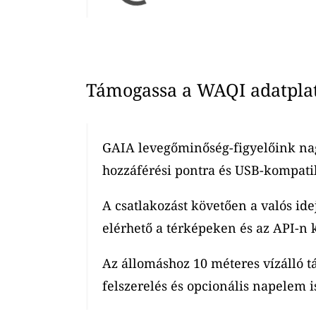
Támogassa a WAQI adatplatf
GAIA levegőminőség-figyelőink nag
hozzáférési pontra és USB-kompatib
A csatlakozást követően a valós ide
elérhető a térképeken és az API-n k
Az állomáshoz 10 méteres vízálló t
felszerelés és opcionális napelem is