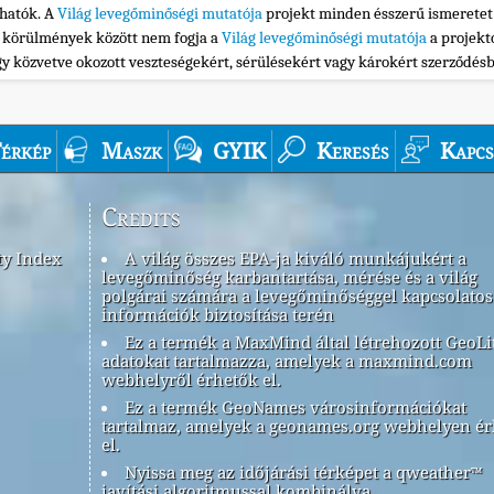
thatók. A
Világ levegőminőségi mutatója
projekt minden ésszerű ismeretet
n körülmények között nem fogja a
Világ levegőminőségi mutatója
a projekt
gy közvetve okozott veszteségekért, sérülésekért vagy károkért szerződés
érkép
Maszk
GYIK
Keresés
Kapcs
Credits
ty Index
A világ összes EPA-ja kiváló munkájukért a
levegőminőség karbantartása, mérése és a világ
polgárai számára a levegőminőséggel kapcsolatos
információk biztosítása terén
Ez a termék a MaxMind által létrehozott GeoLi
adatokat tartalmazza, amelyek a maxmind.com
webhelyről érhetők el.
Ez a termék GeoNames városinformációkat
tartalmaz, amelyek a geonames.org webhelyen é
el.
Nyissa meg az időjárási térképet a qweather™
javítási algoritmussal kombinálva