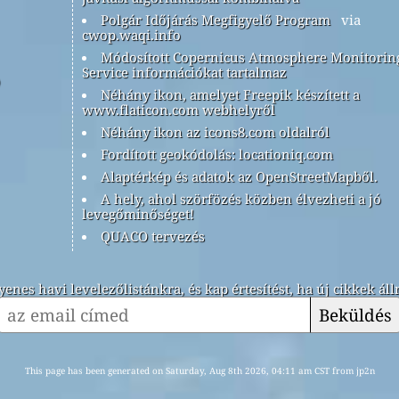
Polgár Időjárás Megfigyelő Program
via
cwop.waqi.info
Módosított Copernicus Atmosphere Monitorin
Service információkat tartalmaz
Néhány ikon, amelyet Freepik készített a
www.flaticon.com webhelyről
Néhány ikon az icons8.com oldalról
Fordított geokódolás: locationiq.com
Alaptérkép és adatok az OpenStreetMapből.
A hely, ahol szörfözés közben élvezheti a jó
levegőminőséget!
QUACO tervezés
yenes havi levelezőlistánkra, és kap értesítést, ha új cikkek ál
Beküldés
This page has been generated on Saturday, Aug 8th 2026, 04:11 am CST from jp2n