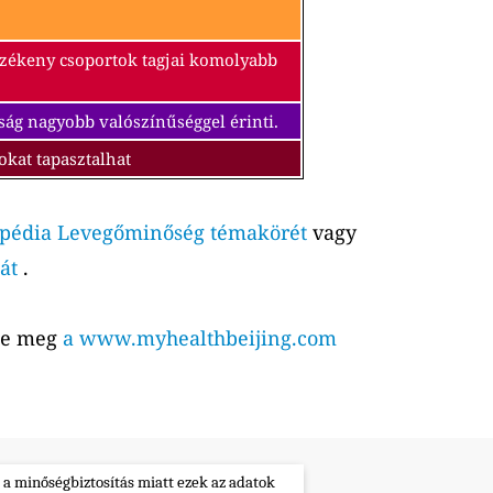
érzékeny csoportok tagjai komolyabb
ság nagyobb valószínűséggel érinti.
okat tapasztalhat
pédia Levegőminőség témakörét
vagy
át
.
tse meg
a www.myhealthbeijing.com
 a minőségbiztosítás miatt ezek az adatok