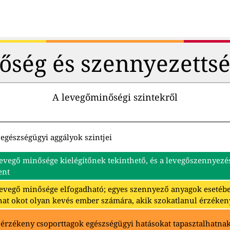
őség és szennyezettsé
A levegőminőségi szintekről
egészségügyi aggályok szintjei
levegő minősége kielégítőnek tekinthető, és a levegőszennyez
ent
levegő minősége elfogadható; egyes szennyező anyagok eseté
hat okot olyan kevés ember számára, akik szokatlanul érzéken
 érzékeny csoporttagok egészségügyi hatásokat tapasztalhatna