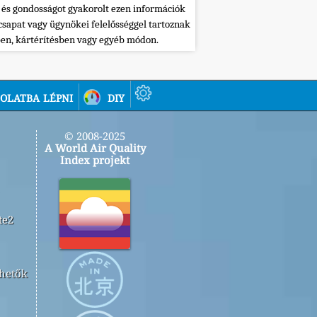
 és gondosságot gyakorolt ezen információk
csapat vagy ügynökei felelősséggel tartoznak
ben, kártérítésben vagy egyéb módon.
olatba lépni
diy
© 2008-2025
A World Air Quality
Index projekt
te2
rhetők