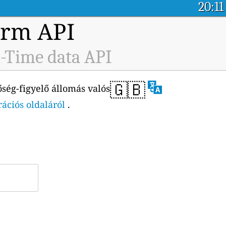
20:11
orm API
l-Time data API
🇬🇧
ség-figyelő állomás valós
rációs oldaláról
.