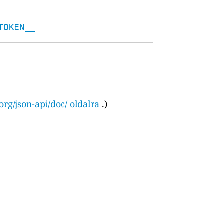
TOKEN__
org/json-api/doc/ oldalra
.)