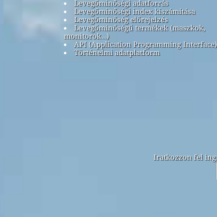
Levegőminőségi adatforrás
Levegőminőségi index kiszámítása
Levegőminőség előrejelzés
Levegőminőségű termékek (maszkok,
monitorok…)
API (Application Programming Interface)
Történelmi adatplatform
Iratkozzon fel ing