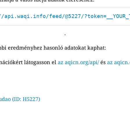
//api.waqi.info/feed/@5227/?token=__YOUR_
.
bbi eredményhez hasonló adatokat kaphat:
mációkért látogasson el
az aqicn.org/api/
és
az aqicn.
udao (ID: H5227)