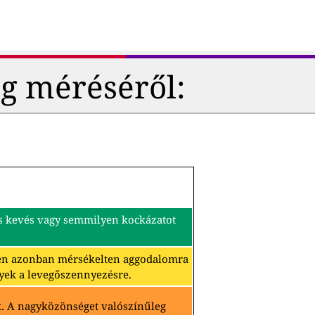
g méréséről:
és kevés vagy semmilyen kockázatot
ben azonban mérsékelten aggodalomra
yek a levegőszennyezésre.
k. A nagyközönséget valószínűleg