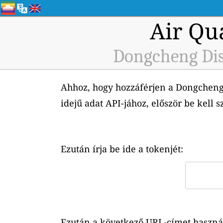
Air Qu
Dongcheng Dist
Ahhoz, hogy hozzáférjen a Dongcheng 
idejű adat API-jához, először be kell s
Ezután írja be ide a tokenjét:
Ezután a következő URL-címet használh