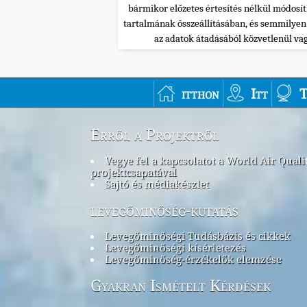
bármikor előzetes értesítés nélkül módosí
tartalmának összeállításában, és semmilye
az adatok átadásából közvetlenül va
itthon
Itt
T
Erről a Projektről
Vegye fel a kapcsolatot a World Air Quali
projektcsapatával
Sajtó és médiakészlet
levegőminőség-kutatás
Levegőminőségi Tudásbázis és cikkek
Levegőminőségi kísérletezés
Levegőminőség-érzékelők elemzése
Gyakran Ismételt Kérdések