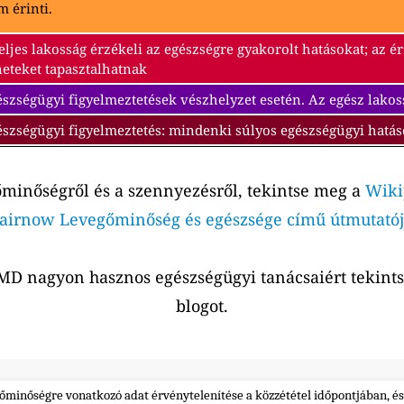
 érinti.
eljes lakosság érzékeli az egészségre gyakorolt hatásokat; az 
neteket tapasztalhatnak
szségügyi figyelmeztetések vészhelyzet esetén. Az egész lakos
észségügyi figyelmeztetés: mindenki súlyos egészségügyi hatás
őminőségről és a szennyezésről, tekintse meg a
Wiki
airnow Levegőminőség és egészsége című útmutatój
r MD nagyon hasznos egészségügyi tanácsaiért tekin
blogot.
gőminőségre vonatkozó adat érvénytelenítése a közzététel időpontjában, és