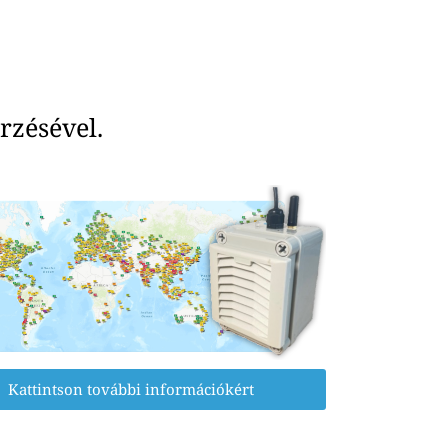
rzésével.
Kattintson további információkért