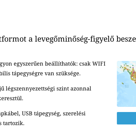
ormot a levegőminőség-figyelő besze
yon egyszerűen beállíthatók: csak WIFI
ilis tápegységre van szüksége.
jű légszennyezettségi szint azonnal
eresztül.
ápkábel, USB tápegység, szerelési
 tartozik.