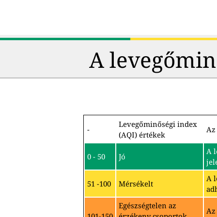
A levegőmin
Levegőminőségi index
-
Az 
(AQI) értékek
A 
0 - 50
Jó
jel
A 
51 -100
Mérsékelt
ad
Egészségtelen az
Az
101-150
érzékeny csoportok