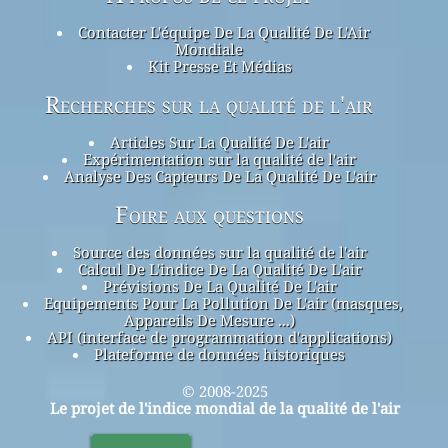
Contacter L'équipe De La Qualité De L'Air
Mondiale
Kit Presse Et Médias
Recherches sur la qualité de l'air
Articles Sur La Qualité De L'air
Expérimentation sur la qualité de l'air
Analyse Des Capteurs De La Qualité De L'air
Foire aux questions
Source des données sur la qualité de l'air
Calcul De L'indice De La Qualité De L'air
Prévisions De La Qualité De L'air
Equipements Pour La Pollution De L'air (masques,
Appareils De Mesure ...)
API (interface de programmation d'applications)
Plateforme de données historiques
© 2008-2025
Le projet de l'indice mondial de la qualité de l'air