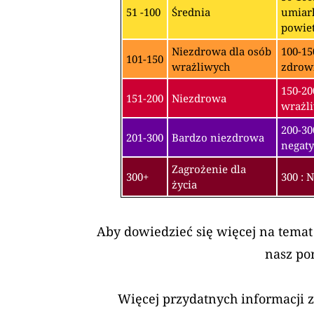
51 -100
Średnia
umiark
powiet
Niezdrowa dla osób
100-15
101-150
wrażliwych
zdrow
150-20
151-200
Niezdrowa
wrażli
200-3
201-300
Bardzo niezdrowa
negaty
Zagrożenie dla
300+
300 : 
życia
Aby dowiedzieć się więcej na temat
nasz po
Więcej przydatnych informacji 