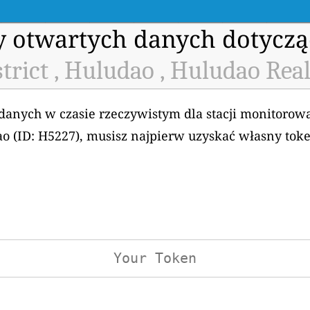
my otwartych danych dotyczą
rict , Huludao , Huludao Rea
 danych w czasie rzeczywistym dla stacji monitorow
ao (ID: H5227), musisz najpierw uzyskać własny tok