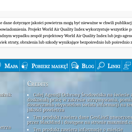
ie dane dotyczące jakości powietrza mogą być nieważne w chwili publikacj
iadomienia. Projekt World Air Quality Index wykorzystuje wszystkie prz
żadnym wypadku zespół projektowy World Air Quality Index lub jego agenc
wiek straty, obrażenia lub szkody wynikające bezpośrednio lub pośrednio z
Mapa
Pobierz maskę!
Blog
Linki
Credits
kaźnik
Całej Agencji Ochrony Środowiska na świecie 
doskonałą pracę w zakresie utrzymywania, pomia
dostarczania obywatelom świata informacji na t
jakości powietrza
Ten produkt zawiera dane GeoLite2 utworzon
przez MaxMind i dostępne na stronie maxmind.c
ietrza
Ten produkt zawiera informacje o mieście