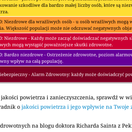
owanie szkodliwe dla bardzo małej liczby osób, które są nie
rza.
0: Niezdrowe dla wrażliwych osób - u osób wrażliwych mogą w
ia. Większość populacji może nie odczuwać negatywnych obj
0: Niezdrowe - Każdy może zacząć doświadczać negatywnych 
wych mogą wystąpić poważniejsze skutki zdrowotne.
00: Bardzo niezdrowe - Ostrzeżenie zdrowotne, poziom alarm
wny wpływ na całą populację.
Niebezpieczny - Alarm Zdrowotny: każdy może doświadczyć p
 jakości powietrza i zanieczyszczenia, sprawdź w w
radnik o
jakości powietrza i jego wpływie na Twoje
zdrowotnych na blogu doktora Richarda Sainta z Pe