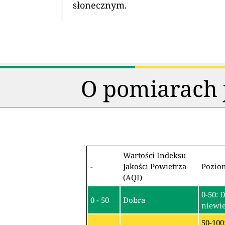
słonecznym.
O pomiarach j
Wartości Indeksu
-
Jakości Powietrza
Pozio
(AQI)
0-50: 
0 - 50
Dobra
niewie
50-100