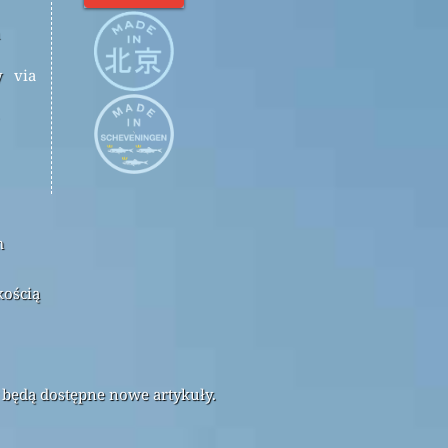
y
via
m
kością
 będą dostępne nowe artykuły.