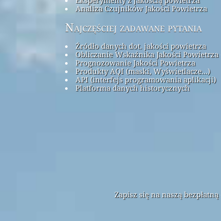
Analiza Czujników Jakości Powietrza
Najczęściej zadawane pytania
Źródło danych dot. jakości powietrza
Obliczanie Wskaźnika Jakości Powietrza 
Prognozowanie Jakości Powietrza
Produkty AQI (maski, Wyświetlacze...)
API (interfejs programowania aplikacji)
Platforma danych historycznych
Zapisz się na naszą bezpłatn