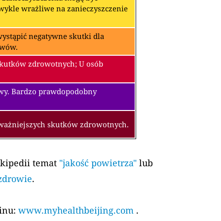
zwykle wrażliwe na zanieczyszczenie
ystąpić negatywne skutki dla
awów.
skutków zdrowotnych; U osób
owy. Bardzo prawdopodobny
oważniejszych skutków zdrowotnych.
ikipedii temat
"jakość powietrza"
lub
 zdrowie
.
kinu:
www.myhealthbeijing.com
.