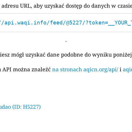
 adresu URL, aby uzyskać dostęp do danych w czasi
//api.waqi.info/feed/@5227/?token=__YOUR_
.
ziesz mógł uzyskać dane podobne do wyniku poniżej
su API można znaleźć
na stronach aqicn.org/api/
i
aqi
udao (ID: H5227)