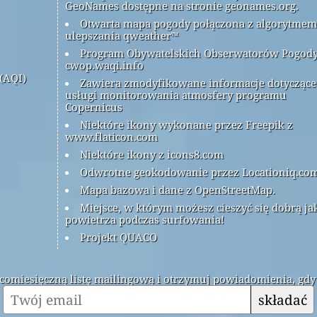
GeoNames dostępne na stronie geonames.org.
Otwarta mapa pogody połączona z algorytmem
ulepszania qweather™
Program Obywatelskich Obserwatorów Pogod
cwop.waqi.info
(AQI)
Zawiera zmodyfikowane informacje dotyczące
usługi monitorowania atmosfery programu
Copernicus
Niektóre ikony wykonane przez Freepik z
www.flaticon.com
Niektóre ikony z icons8.com
Odwrotne geokodowanie przez Locationiq.co
Mapa bazowa i dane z OpenStreetMap.
Miejsce, w którym możesz cieszyć się dobrą ja
powietrza podczas surfowania!
Projekt QUACO
ą comiesięczną listę mailingową i otrzymuj powiadomienia, gdy
składać