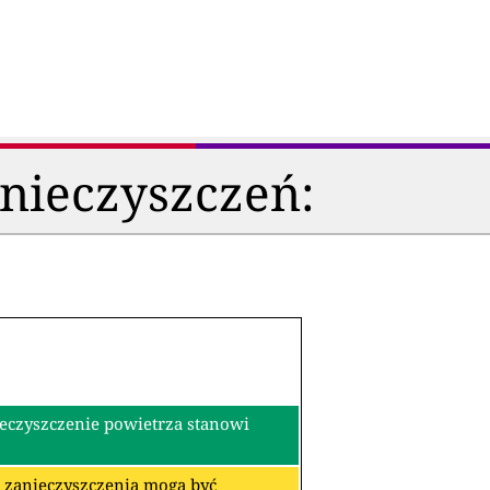
anieczyszczeń:
ieczyszczenie powietrza stanowi
re zanieczyszczenia mogą być