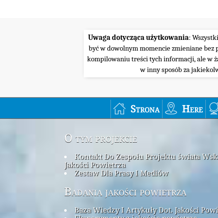
Uwaga dotycząca użytkowania
: Wszystk
być w dowolnym momencie zmieniane bez pow
kompilowaniu treści tych informacji, ale w 
w inny sposób za jakiekol
Strona
Here
O tym projekcie
Kontakt Do Zespołu Projektu świata Ws
Jakości Powietrza
Zestaw Dla Prasy I Mediów
Badania jakości powietrza
Baza Wiedzy I Artykuły Dot. Jakości Pow
Eksperymenty z jakością powietrza