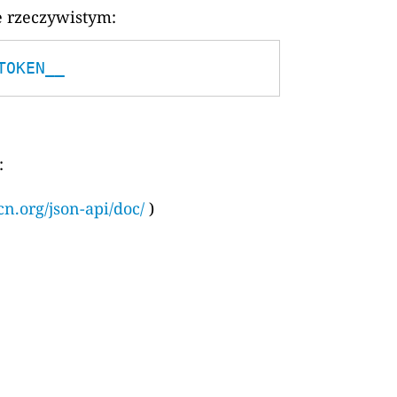
e rzeczywistym:
TOKEN__
:
cn.org/json-api/doc/
)