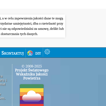
i, a w celu zapewnienia jakości dane te mogą
ydatne umiejętności, dba o rzetelność przy
i nie są odpowiedzialni za umowę, delikt lub
 dostarczania tych danych.
Skontaktuj
diy
© 2008-2025
Projekt Światowego
Wskaźnika Jakości
za
Powietrza
ru i
emat
e
om.