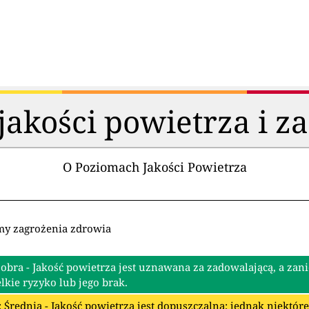
akości powietrza i z
O Poziomach Jakości Powietrza
my zagrożenia zdrowia
Dobra - Jakość powietrza jest uznawana za zadowalającą, a zan
lkie ryzyko lub jego brak.
: Średnia - Jakość powietrza jest dopuszczalna; jednak niektó