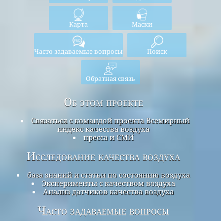
Карта
Маски
Часто задаваемые вопросы
Поиск
Обратная связь
Об этом проекте
Связаться с командой проекта Всемирный
индекс качества воздуха
пресса и СМИ
Исследование качества воздуха
база знаний и статьи по состоянию воздуха
Эксперименты с качеством воздуха
Анализ датчиков качества воздуха
Часто задаваемые вопросы