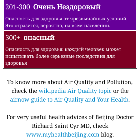
201-300
Очень Нездоровый
Опасность для здоровья от чрезвычайных условий.
Это отразится, вероятно, на всем населении.
300+
опасный
Опасность для здоровья: каждый человек может
испытывать более серьезные последствия для
здоровья
To know more about Air Quality and Pollution,
check the
wikipedia Air Quality topic
or the
airnow guide to Air Quality and Your Health
.
For very useful health advices of Beijing Doctor
Richard Saint Cyr MD, check
www.myhealthbeijing.com
blog.