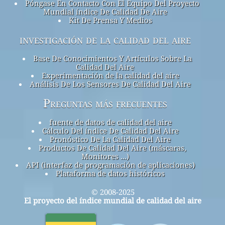
Póngase En Contacto Con El Equipo Del Proyecto
Mundial índice De Calidad De Aire
Kit De Prensa Y Medios
investigación de la calidad del aire
Base De Conocimientos Y Artículos Sobre La
Calidad Del Aire
Experimentación de la calidad del aire
Análisis De Los Sensores De Calidad Del Aire
Preguntas más frecuentes
fuente de datos de calidad del aire
Cálculo Del índice De Calidad Del Aire
Pronóstico De La Calidad Del Aire
Productos De Calidad Del Aire (máscaras,
Monitores ...)
API (interfaz de programación de aplicaciones)
Plataforma de datos históricos
© 2008-2025
El proyecto del índice mundial de calidad del aire