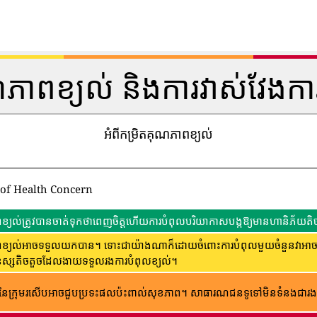
ណភាពខ្យល់ និងការវាស់វែងកា
អំពីកម្រិតគុណភាពខ្យល់
 of Health Concern
្យល់ត្រូវបានចាត់ទុកថាពេញចិត្តហើយការបំពុលបរិយាកាសបង្កឱ្យមានហានិភ័យតិច
្យល់អាចទទួលយកបាន។ ទោះជាយ៉ាងណាក៏ដោយចំពោះការបំពុលមួយចំនួនវាអាចមានក
ុស្សតិចតួចដែលងាយទទួលរងការបំពុលខ្យល់។
ៃក្រុមរសើបអាចជួបប្រទះផលប៉ះពាល់សុខភាព។ សាធារណជន​ទូទៅ​មិន​ទំនង​ជា​រង​