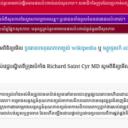
្រប់រូបអាចចាប់ផ្តើមមានផលប៉ះពាល់ដល់សុខភាព។ សមាជិកនៃក្រុមដែលប្រកាន់អក្ស
ានអំពីសុខភាពនៃស្ថានភាពគ្រាអាសន្ន។ ប្រជាជនទាំងមូលទំនងជារងផលប៉ះពាល់។
ប្រយ័ត្នផ្នែកសុខភាព: មនុស្សគ្រប់រូបអាចមានផលប៉ះពាល់ធ្ងន់ធ្ងរលើសុខភាព
ូមពិនិត្យមើល
ប្រធានបទគុណភាពខ្យល់ wikipedia
ឬ
មគ្គុទ្ទេសក
់វេជ្ជបណ្ឌិតទីក្រុងប៉េកាំង Richard Saint Cyr MD សូមពិនិត្យមើល
ណភាពខ្យល់ទាំងអស់មិនត្រូវបានគេប៉ាន់ស្មាននៅពេលបោះពុម្ភផ្សាយនោះទេហើយដោ
ពេលវេលា។ គម្រោងសន្ទស្សន៍គុណភាពខ្យល់អាកាសពិភពលោកបានអនុវត្តនូវជំនាញនិ
ុមការងារគម្រោងសន្ទស្សន៍គុណភាពខ្យល់អាកាសពិភពលោកឬភ្នាក់ងាររបស់វាត្រូវទទ
ការបាត់បង់របួសឬខូចខាត ដែលកើតឡើងដោយផ្ទាល់ឬដោយប្រយោលពីការផ្គត់ផ្គង់ទិ