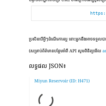
https:
ប្រសិនបើអ្វីៗដំណើរការល្អ នោះអ្នកនឹងអាចទទួល
(សម្រាប់ព័ត៌មានបន្ថែមអំពី API សូមពិនិត្យមើល
a
លទ្ធផល JSON៖
Miyun Reservoir (ID: H471)