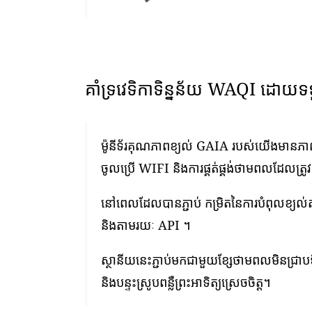
គាំទ្រវេទិកាទិន្នន័យ WAQI ដោយទ
ម៉ូនីទ័រគុណភាពខ្យល់ GAIA របស់យើងមានភាពងា
ចូលប្រើ WIFI និងការផ្គត់ផ្គង់ថាមពលដែលត្រូ
នៅពេលដែលបានភ្ជាប់ កម្រិតនៃការបំពុលខ្យល
និងតាមរយៈ API ។
ស្ថានីយនេះភ្ជាប់មកជាមួយខ្សែថាមពលមិនជ្រាបទ
និងបន្ទះស្រូបពន្លឺព្រះអាទិត្យស្រេចចិត្ត។