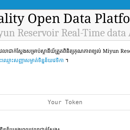
ality Open Data Platf
un Reservoir Real-Time data
េលាជាក់ស្តែងសម្រាប់ស្ថានីយ៍ត្រួតពិនិត្យគុណភាពខ្យល់ Miyun Res
ចុះឈ្មោះសញ្ញាសម្ងាត់ទិន្នន័យវេទិកា
។
ទិន្នន័យក្នុងពេលវេលាជាក់ស្តែង៖