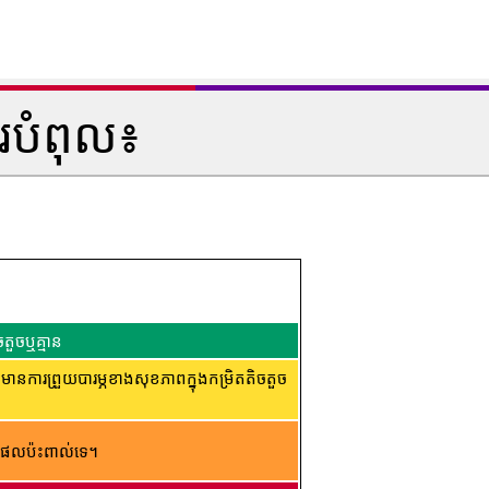
របំពុល៖
តួចឬគ្មាន
ារព្រួយបារម្ភខាងសុខភាពក្នុងកម្រិតតិចតួច
ផល​ប៉ះពាល់​ទេ។