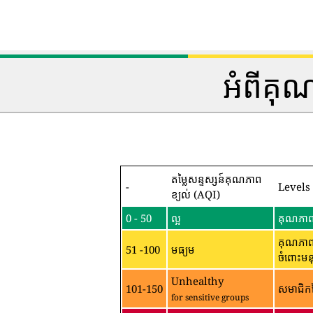
អំពីគុ
តម្លៃសន្ទស្សន៍គុណភាព
-
Levels
ខ្យល់ (AQI)
0 - 50
ល្អ
គុណភាពខ
គុណភាពខ
51 -100
មធ្យម
ចំពោះមន
Unhealthy
101-150
សមាជិកន
for sensitive groups