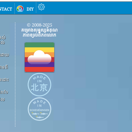
ntact
diy
© 2008-2025
គម្រោងសន្ទស្សន៍គុណ
ភាពខ្យល់ពិភពលោក
បស់
ដល់
ើងដោយ
ានពី
ួនដោះ
info
ដែល