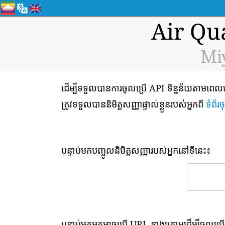
Air Qu
Miy
ដើម្បីទទួលបានការចូលប្រើ API ទិន្នន័យតាមពេលវ
ត្រូវទទួលបាននិមិត្តសញ្ញាផ្ទាល់ខ្លួនរបស់អ្នកពី
ទំព័រ
បន្ទាប់មកបញ្ចូលនិមិត្តសញ្ញារបស់អ្នកនៅទីនេះ៖
បន្ទាប់មកអ្នកអាចប្រើ URL ខាងក្រោមដើម្បីចូលប្រើ