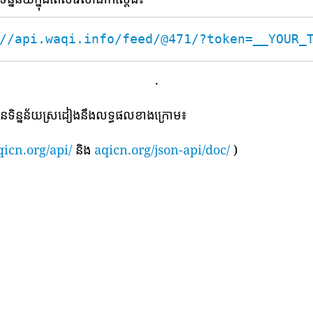
//api.waqi.info/feed/@471/?token=__YOUR_
.
បានទិន្នន័យស្រដៀងនឹងលទ្ធផលខាងក្រោម៖
qicn.org/api/
និង
aqicn.org/json-api/doc/
)