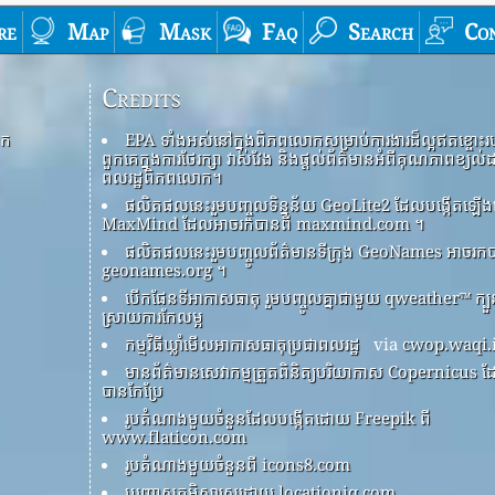
re
Map
Mask
Faq
Search
Co
Credits
ោក
EPA ទាំងអស់នៅក្នុងពិភពលោកសម្រាប់ការងារដ៏ល្អឥតខ្ចោះរ
ពួកគេក្នុងការថែរក្សា វាស់វែង និងផ្តល់ព័ត៌មានអំពីគុណភាពខ្យល់
ពលរដ្ឋពិភពលោក។
ផលិតផលនេះរួមបញ្ចូលទិន្នន័យ GeoLite2 ដែលបង្កើតឡ
MaxMind ដែលអាចរកបានពី maxmind.com ។
ផលិតផលនេះរួមបញ្ចូលព័ត៌មានទីក្រុង GeoNames អាចរកប
geonames.org ។
បើកផែនទីអាកាសធាតុ រួមបញ្ចូលគ្នាជាមួយ qweather™ ក្ប
ស្រាយការកែលម្អ
កម្មវិធីឃ្លាំមើលអាកាសធាតុប្រជាពលរដ្ឋ
via
cwop.waqi.
មានព័ត៌មានសេវាកម្មត្រួតពិនិត្យបរិយាកាស Copernicus 
បានកែប្រែ
រូបតំណាងមួយចំនួនដែលបង្កើតដោយ Freepik ពី
www.flaticon.com
រូបតំណាងមួយចំនួនពី icons8.com
បញ្ច្រាសភូមិសាស្ត្រដោយ locationiq.com