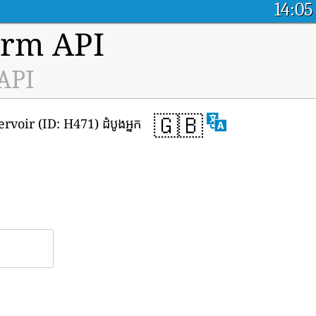
14:05
orm API
 API
🇬🇧
ervoir (ID: H471) ដំបូងអ្នក