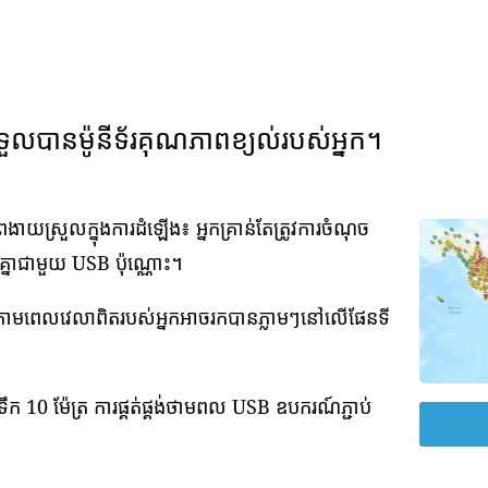
ទួលបានម៉ូនីទ័រគុណភាពខ្យល់របស់អ្នក។
យស្រួលក្នុងការដំឡើង៖ អ្នកគ្រាន់តែត្រូវការចំណុច
វគ្នាជាមួយ USB ប៉ុណ្ណោះ។
់តាមពេលវេលាពិតរបស់អ្នកអាចរកបានភ្លាមៗនៅលើផែនទី
ឹក 10 ម៉ែត្រ ការផ្គត់ផ្គង់ថាមពល USB ឧបករណ៍ភ្ជាប់