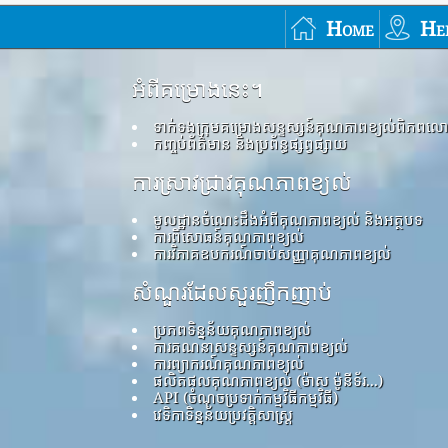
Home
He
អំពីគម្រោងនេះ។
ទាក់ទងក្រុមគម្រោងសន្ទស្សន៍គុណភាពខ្យល់ពិភពល
កញ្ចប់ព័ត៌មាន និងប្រព័ន្ធផ្សព្វផ្សាយ
ការស្រាវជ្រាវគុណភាពខ្យល់
មូលដ្ឋានចំណេះដឹងអំពីគុណភាពខ្យល់ និងអត្ថបទ
ការពិសោធន៍គុណភាពខ្យល់
ការវិភាគឧបករណ៍ចាប់សញ្ញាគុណភាពខ្យល់
សំណួរដែលសួរញឹកញាប់
ប្រភពទិន្នន័យគុណភាពខ្យល់
ការគណនាសន្ទស្សន៍គុណភាពខ្យល់
ការព្យាករណ៍គុណភាពខ្យល់
ផលិតផលគុណភាពខ្យល់ (ម៉ាស ម៉ូនីទ័រ...)
API (ចំណុចប្រទាក់កម្មវិធីកម្មវិធី)
វេទិកាទិន្នន័យប្រវត្តិសាស្ត្រ