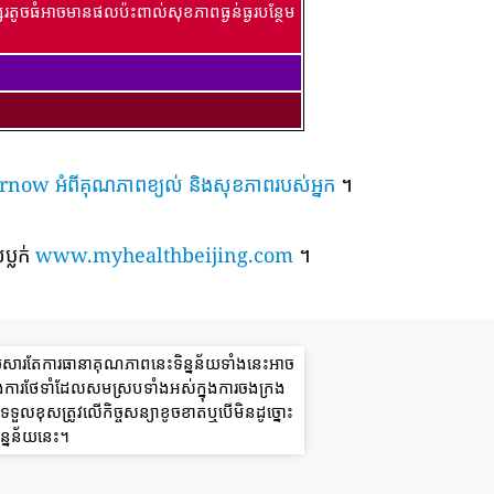
រតូចធំអាចមានផលប៉ះពាល់សុខភាពធ្ងន់ធ្ងរបន្ថែម
៍ airnow អំពីគុណភាពខ្យល់ និងសុខភាពរបស់អ្នក
។
ប្លក់
www.myhealthbeijing.com
។
យសារតែការធានាគុណភាពនេះទិន្នន័យទាំងនេះអាច
ងការថែទាំដែលសមស្របទាំងអស់ក្នុងការចងក្រង
ួលខុសត្រូវលើកិច្ចសន្យាខូចខាតឬបើមិនដូច្នោះ
ន្នន័យនេះ។