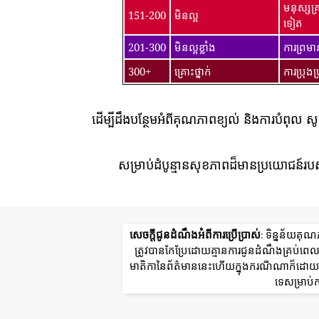
មនុស្សគ
151-200
មិនល្អ
ទៀត
201-300
មិនល្អខ្លាំង
ការព្រម
300+
គ្រោះថ្នាក់
ការប្រុង
ដើម្បីដឹងបន្ថែមអំពីគុណភាពខ្យល់ និងការបំពុល ស
សម្រាប់ដំបូន្មានសុខភាពដ៏មានប្រយោជន៍របស
សេចក្តីជូនដំណឹងអំពីការប្រើប្រាស់
: ទិន្នន័យគុ
ត្រូវបានកែប្រែដោយគ្មានការជូនដំណឹងគ្រប់
មាតិកានៃព័ត៌មាននេះហើយក្នុងករណីណាក៏ដោយក្រ
ទេសម្រាប់