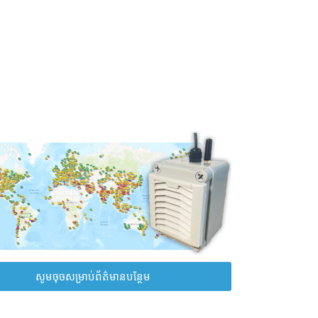
សូមចុចសម្រាប់ព័ត៌មានបន្ថែម