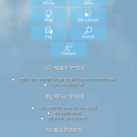
Home
Here
Map
Get a mask!
Faq
Search
Contact
এই প্রকল্প সম্পর্কে
ওয়ার্ল্ড এয়ার কোয়ালিটি ইনডেক্স প্রজেক্ট টিমের সাথে যোগাযোগ করুন
প্রেস এবং মিডিয়া কিট
বায়ু মানের গবেষণা
এয়ার কোয়ালিটি নলেজ বেস এবং প্রবন্ধ
বায়ু গুণমান পরীক্ষা
বায়ু গুণমান সেন্সর বিশ্লেষণ
সচরাচর জিজ্ঞাস্য