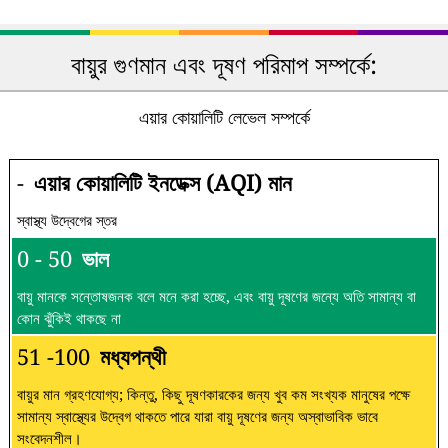
বায়ুর গুণমান এবং দূষণ পরিমাপ সম্পর্কে:
এয়ার কোয়ালিটি লেভেল সম্পর্কে
-
এয়ার কোয়ালিটি ইনডেক্স (AQI) মান
স্বাস্থ্য উদ্বেগের স্তর
0 - 50
ভাল
বায়ু মানকে সন্তোষজনক বলে মনে করা হচ্ছে, এবং বায়ু দূষণের জন্যে অতি সামান্য বা
কোন ঝুঁকিই থাকছে না
51 -100
মধ্যপন্থী
বায়ুর মান গ্রহণযোগ্য; কিন্তু, কিছু দূষণকারকের জন্য খুব কম সংখ্যক মানুষের পক্ষে
সামান্য স্বাস্থ্যের উদ্বেগ থাকতে পারে যারা বায়ু দূষণের জন্য অস্বাভাবিক ভাবে
সংবেদনশীল।