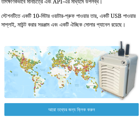
তাৎক্ষণিকভাবে মানচিত্রে এবং API-এর মাধ্যমে উপলব্ধ।
স্টেশনটিতে একটি 10-মিটার ওয়াটার-প্রুফ পাওয়ার তার, একটি USB পাওয়ার
সাপ্লাই, মাউন্ট করার সরঞ্জাম এবং একটি ঐচ্ছিক সোলার প্যানেল রয়েছে।
আরো তথ্যের জন্য ক্লিক করুন