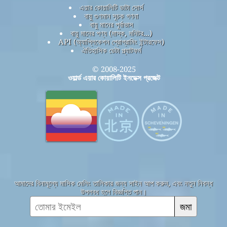
এয়ার কোয়ালিটি ডাটা সোর্স
বায়ু গুণমান সূচক গণনা
বায়ু মানের পূর্বাভাস
বায়ু মানের পণ্য (মাস্ক, মনিটর...)
API (অ্যাপ্লিকেশন প্রোগ্রামিং ইন্টারফেস)
ঐতিহাসিক ডেটা প্ল্যাটফর্ম
© 2008-2025
ওয়ার্ল্ড এয়ার কোয়ালিটি ইনডেক্স প্রজেক্ট
আমাদের বিনামূল্যে মাসিক মেলিং তালিকার জন্য সাইন আপ করুন, এবং নতুন নিবন্ধ
উপলব্ধ হলে বিজ্ঞপ্তি পান।
জমা