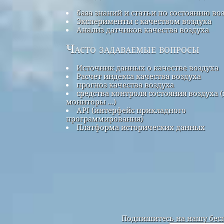
база знаний и статьи по состоянию во
Эксперименты с качеством воздуха
Анализ датчиков качества воздуха
Часто задаваемые вопросы
Источник данных о качестве воздуха
Расчет индекса качества воздуха
прогноз качества воздуха
средства контроля состояния воздуха (
мониторы ...)
API (интерфейс прикладного
программирования)
Платформа исторических данных
Подпишитесь на нашу бесп