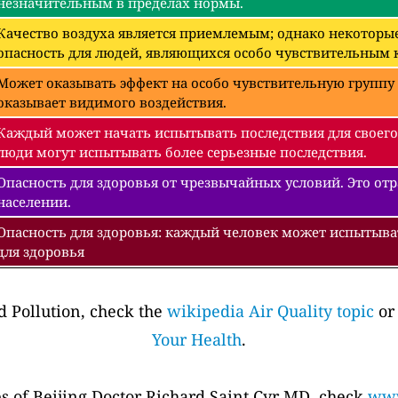
незначительным в пределах нормы.
Качество воздуха является приемлемым; однако некоторые
опасность для людей, являющихся особо чувствительным к
Может оказывать эффект на особо чувствительную группу 
оказывает видимого воздействия.
Каждый может начать испытывать последствия для своего
люди могут испытывать более серьезные последствия.
Опасность для здоровья от чрезвычайных условий. Это отра
населении.
Опасность для здоровья: каждый человек может испытыва
для здоровья
 Pollution, check the
wikipedia Air Quality topic
or
Your Health
.
es of Beijing Doctor Richard Saint Cyr MD, check
www