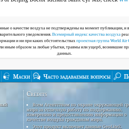
анные о качестве воздуха не подтверждены на момент публикации, и 
дварительного уведомления.
Всемирный индекс качества воздуха
реа
ормации и ни при каких обстоятельствах
проектная группа World Air 
или иным образом за любые убытки, травмы или ущерб, возникшие пр
данных.
Маски
Часто задаваемые вопросы
П
Credits
рный
Всем Агентствам по охране окружающей с
мира за отличную работу по поддержанию,
измерению и предоставлению информации о
качестве воздуха гражданам мира.
Этот продукт включает данные GeoLite2,