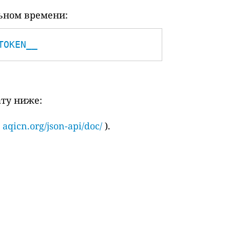
ьном времени:
TOKEN__
ату ниже:
и
aqicn.org/json-api/doc/
).