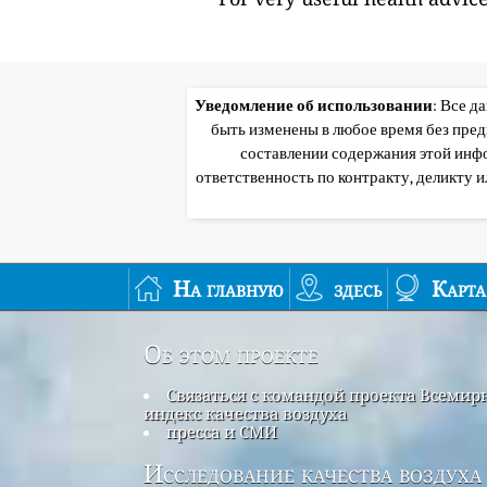
Уведомление об использовании
: Все д
быть изменены в любое время без пре
составлении содержания этой инф
ответственность по контракту, деликту 
На главную
здесь
Карта
Об этом проекте
Связаться с командой проекта Всеми
индекс качества воздуха
пресса и СМИ
Исследование качества воздуха