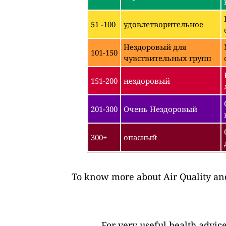
51 -100
удовлетворительное
Нездоровый для
101-150
чувствительных групп
151-200
нездоровый
201-300
Очень Нездоровый
300+
опасный
To know more about Air Quality and
For very useful health advic