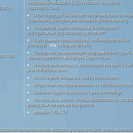
созданные MaxMind, доступные на сайте
здуха
maxmind.com.
Этот продукт включает информацию о гор
GeoNames, доступную на сайте geonames.org.
Открытая карта погоды в сочетании с
алгоритмом улучшения qweather™
Программа гражданских наблюдателей за
погодой
via
cwop.waqi.info
Содержит измененную информацию служб
маски,
мониторинга атмосферы Copernicus.
Некоторые иконки, созданные Freepik с сай
www.flaticon.com.
Некоторые иконки с сайта icons8.com
Обратное геокодирование от locationiq.com
Базовая карта и данные OpenStreetMap.
Идеальное место, чтобы насладиться чист
воздухом во время серфинга!
дизайн QUACO
латную ежемесячную рассылку и получайте уведомления 