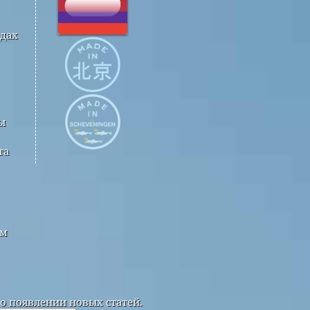
одах
ы
та
ым
о появлении новых статей.