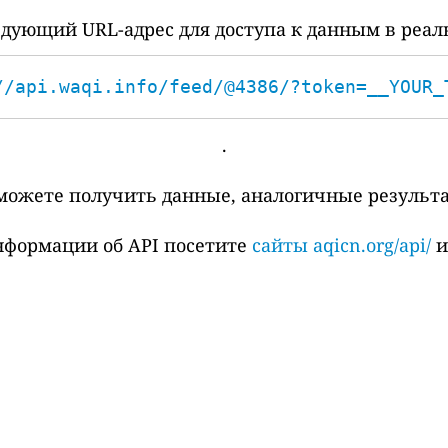
дующий URL-адрес для доступа к данным в реал
//api.waqi.info/feed/@4386/?token=__YOUR_
.
сможете получить данные, аналогичные результ
нформации об API посетите
сайты aqicn.org/api/