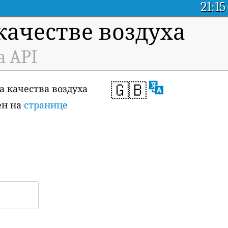
21:15
ачестве воздуха
a API
🇬🇧
а качества воздуха
ен на
странице