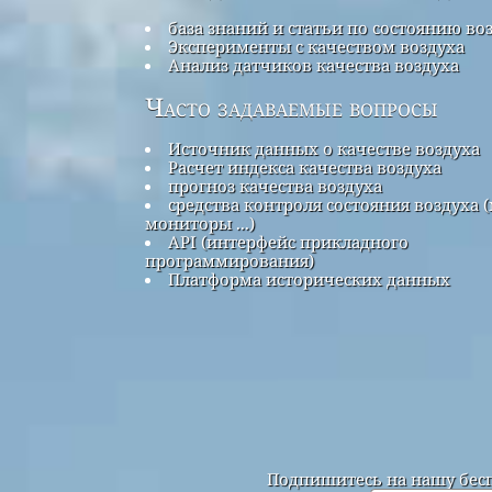
база знаний и статьи по состоянию во
Эксперименты с качеством воздуха
Анализ датчиков качества воздуха
Часто задаваемые вопросы
Источник данных о качестве воздуха
Расчет индекса качества воздуха
прогноз качества воздуха
средства контроля состояния воздуха (
мониторы ...)
API (интерфейс прикладного
программирования)
Платформа исторических данных
Подпишитесь на нашу бесп