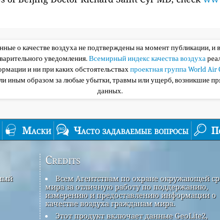
анные о качестве воздуха не подтверждены на момент публикации, и 
дварительного уведомления.
Всемирный индекс качества воздуха
реа
ормации и ни при каких обстоятельствах
проектная группа World Air 
или иным образом за любые убытки, травмы или ущерб, возникшие пр
данных.
Маски
Часто задаваемые вопросы
П
Credits
рный
Всем Агентствам по охране окружающей с
мира за отличную работу по поддержанию,
измерению и предоставлению информации о
качестве воздуха гражданам мира.
Этот продукт включает данные GeoLite2,