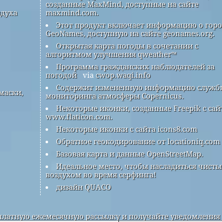
созданные MaxMind, доступные на сайте
здуха
maxmind.com.
Этот продукт включает информацию о гор
GeoNames, доступную на сайте geonames.org.
Открытая карта погоды в сочетании с
алгоритмом улучшения qweather™
Программа гражданских наблюдателей за
погодой
via
cwop.waqi.info
Содержит измененную информацию служб
маски,
мониторинга атмосферы Copernicus.
Некоторые иконки, созданные Freepik с сай
www.flaticon.com.
Некоторые иконки с сайта icons8.com
Обратное геокодирование от locationiq.com
Базовая карта и данные OpenStreetMap.
Идеальное место, чтобы насладиться чист
воздухом во время серфинга!
дизайн QUACO
латную ежемесячную рассылку и получайте уведомления 