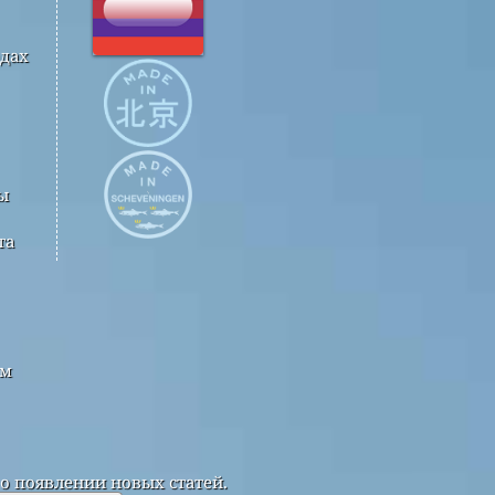
одах
ы
та
ым
о появлении новых статей.