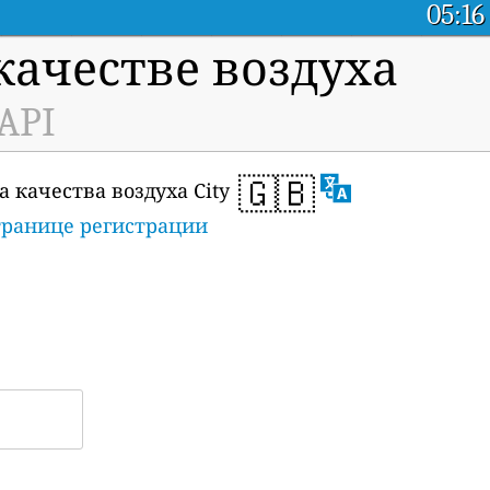
05:16
ачестве воздуха
 API
🇬🇧
 качества воздуха City
транице регистрации