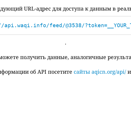
дующий URL-адрес для доступа к данным в реал
//api.waqi.info/feed/@3538/?token=__YOUR_
.
сможете получить данные, аналогичные результ
нформации об API посетите
сайты aqicn.org/api/