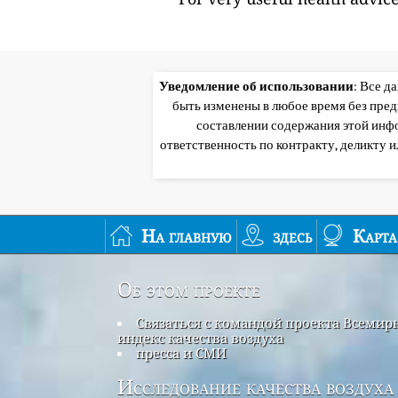
Уведомление об использовании
: Все д
быть изменены в любое время без пре
составлении содержания этой инф
ответственность по контракту, деликту 
На главную
здесь
Карта
Об этом проекте
Связаться с командой проекта Всеми
индекс качества воздуха
пресса и СМИ
Исследование качества воздуха