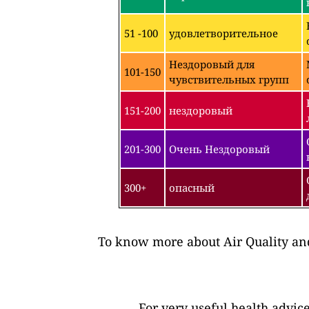
51 -100
удовлетворительное
Нездоровый для
101-150
чувствительных групп
151-200
нездоровый
201-300
Очень Нездоровый
300+
опасный
To know more about Air Quality and
For very useful health advic