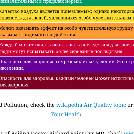
незначительным в пределах нормы.
Качество воздуха является приемлемым; однако некоторые
опасность для людей, являющихся особо чувствительным к
Может оказывать эффект на особо чувствительную группу 
оказывает видимого воздействия.
Каждый может начать испытывать последствия для своего
люди могут испытывать более серьезные последствия.
Опасность для здоровья от чрезвычайных условий. Это отра
населении.
Опасность для здоровья: каждый человек может испытыва
для здоровья
 Pollution, check the
wikipedia Air Quality topic
or
Your Health
.
es of Beijing Doctor Richard Saint Cyr MD, check
www