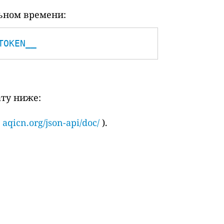
ьном времени:
TOKEN__
ату ниже:
и
aqicn.org/json-api/doc/
).