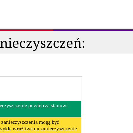
anieczyszczeń:
ieczyszczenie powietrza stanowi
re zanieczyszczenia mogą być
zwykle wrażliwe na zanieczyszczenie