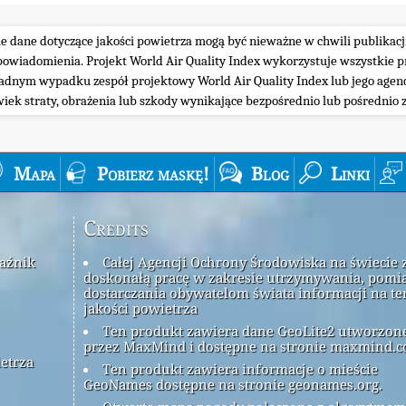
ie dane dotyczące jakości powietrza mogą być nieważne w chwili publikacj
iadomienia. Projekt World Air Quality Index wykorzystuje wszystkie prz
żadnym wypadku zespół projektowy World Air Quality Index lub jego agenc
wiek straty, obrażenia lub szkody wynikające bezpośrednio lub pośrednio z
Mapa
Pobierz maskę!
Blog
Linki
Credits
kaźnik
Całej Agencji Ochrony Środowiska na świecie 
doskonałą pracę w zakresie utrzymywania, pomia
dostarczania obywatelom świata informacji na t
jakości powietrza
Ten produkt zawiera dane GeoLite2 utworzon
przez MaxMind i dostępne na stronie maxmind.c
ietrza
Ten produkt zawiera informacje o mieście
GeoNames dostępne na stronie geonames.org.