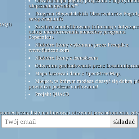
Otwarta mapa pogody połączona z algorytmem
ulepszania qweather™
Program Obywatelskich Obserwatorów Pogod
cwop.waqi.info
(AQI)
Zawiera zmodyfikowane informacje dotyczące
usługi monitorowania atmosfery programu
Copernicus
Niektóre ikony wykonane przez Freepik z
www.flaticon.com
Niektóre ikony z icons8.com
Odwrotne geokodowanie przez Locationiq.co
Mapa bazowa i dane z OpenStreetMap.
Miejsce, w którym możesz cieszyć się dobrą ja
powietrza podczas surfowania!
Projekt QUACO
ą comiesięczną listę mailingową i otrzymuj powiadomienia, gdy
składać