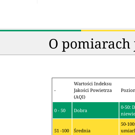
O pomiarach j
Wartości Indeksu
-
Jakości Powietrza
Pozio
(AQI)
0-50: 
0 - 50
Dobra
niewie
50-100
51 -100
Średnia
umiark