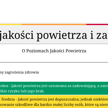
akości powietrza i z
O Poziomach Jakości Powietrza
my zagrożenia zdrowia
Dobra - Jakość powietrza jest uznawana za zadowalającą, a zan
lkie ryzyko lub jego brak.
: Średnia - Jakość powietrza jest dopuszczalna; jednak niektó
owanie szkodliwe dla bardzo małej liczby osób, które są nie