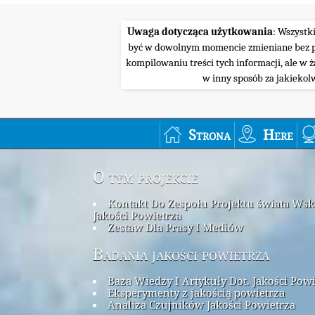
Uwaga dotycząca użytkowania
: Wszystk
być w dowolnym momencie zmieniane bez pow
kompilowaniu treści tych informacji, ale w 
w inny sposób za jakiekol
Strona
Here
O tym projekcie
Kontakt Do Zespołu Projektu świata Ws
Jakości Powietrza
Zestaw Dla Prasy I Mediów
Badania jakości powietrza
Baza Wiedzy I Artykuły Dot. Jakości Pow
Eksperymenty z jakością powietrza
Analiza Czujników Jakości Powietrza