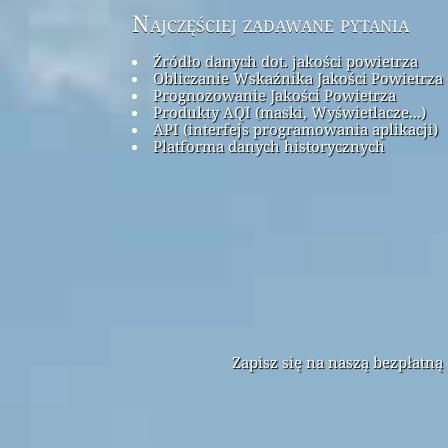
Najczęściej zadawane pytania
Źródło danych dot. jakości powietrza
Obliczanie Wskaźnika Jakości Powietrza 
Prognozowanie Jakości Powietrza
Produkty AQI (maski, Wyświetlacze...)
API (interfejs programowania aplikacji)
Platforma danych historycznych
Zapisz się na naszą bezpłatn