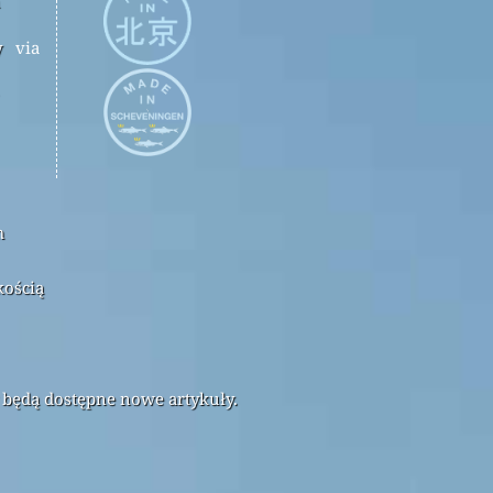
y
via
m
kością
 będą dostępne nowe artykuły.