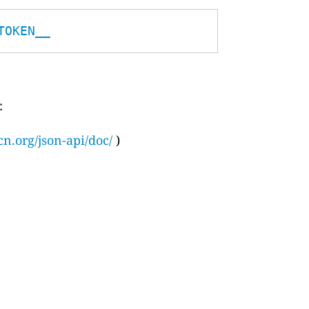
TOKEN__
:
cn.org/json-api/doc/
)