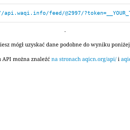
//api.waqi.info/feed/@2997/?token=__YOUR_
.
ziesz mógł uzyskać dane podobne do wyniku poniżej
su API można znaleźć
na stronach aqicn.org/api/
i
aqi