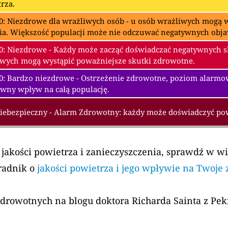
rza.
0: Niezdrowe dla wrażliwych osób - u osób wrażliwych mogą w
ia. Większość populacji może nie odczuwać negatywnych obj
0: Niezdrowe - Każdy może zacząć doświadczać negatywnych 
wych mogą wystąpić poważniejsze skutki zdrowotne.
00: Bardzo niezdrowe - Ostrzeżenie zdrowotne, poziom alarm
wny wpływ na całą populację.
Niebezpieczny - Alarm Zdrowotny: każdy może doświadczyć p
 jakości powietrza i zanieczyszczenia, sprawdź w w
radnik o
jakości powietrza i jego wpływie na Twoje
zdrowotnych na blogu doktora Richarda Sainta z Pe