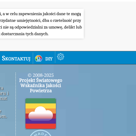
i, a w celu zapewnienia jakości dane te mogą
ydatne umiejętności, dba o rzetelność przy
i nie są odpowiedzialni za umowę, delikt lub
 dostarczania tych danych.
Skontaktuj
diy
© 2008-2025
Projekt Światowego
Wskaźnika Jakości
za
Powietrza
ru i
emat
e
om.