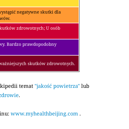
ystąpić negatywne skutki dla
awów.
skutków zdrowotnych; U osób
owy. Bardzo prawdopodobny
oważniejszych skutków zdrowotnych.
ikipedii temat
"jakość powietrza"
lub
 zdrowie
.
kinu:
www.myhealthbeijing.com
.