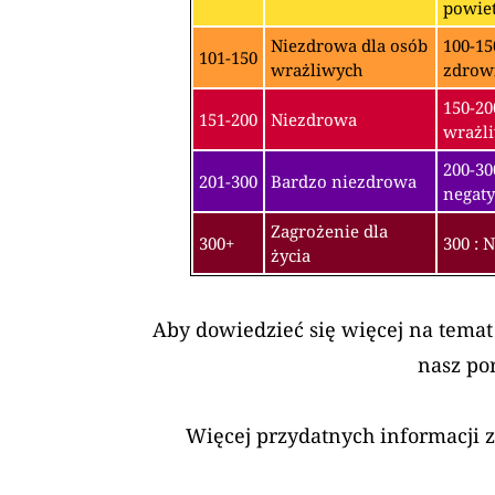
powiet
Niezdrowa dla osób
100-15
101-150
wrażliwych
zdrow
150-20
151-200
Niezdrowa
wrażli
200-3
201-300
Bardzo niezdrowa
negaty
Zagrożenie dla
300+
300 : 
życia
Aby dowiedzieć się więcej na temat
nasz po
Więcej przydatnych informacji 