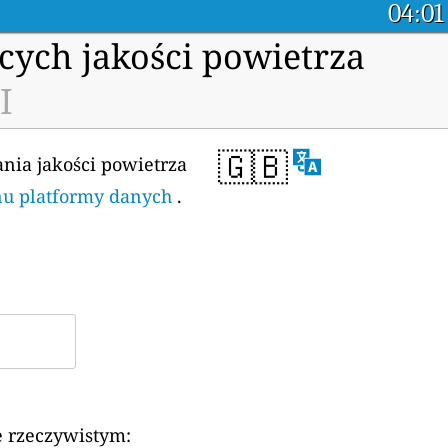
04:01
cych jakości powietrza
I
🇬🇧
ania jakości powietrza
enu platformy danych
.
e rzeczywistym: