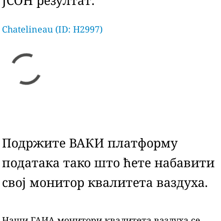
ЈСОН резултат:
Chatelineau (ID: H2997)
Подржите ВАКИ платформу
података тако што ћете набавити
свој монитор квалитета ваздуха.
Наши ГАИА монитори квалитета ваздуха се