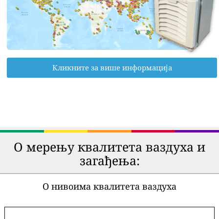
Кликните за више информација
О мерењу квалитета ваздуха и
загађења:
О нивоима квалитета ваздуха
-