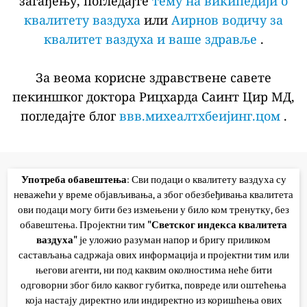
загађењу, погледајте
тему на википедији о
квалитету ваздуха
или
Аирнов водичу за
квалитет ваздуха и ваше здравље
.
За веома корисне здравствене савете
пекиншког доктора Рицхарда Саинт Цир МД,
погледајте блог
ввв.михеалтхбеијинг.цом
.
Употреба обавештења
: Сви подаци о квалитету ваздуха су
неважећи у време објављивања, а због обезбеђивања квалитета
ови подаци могу бити без измењени у било ком тренутку, без
обавештења. Пројектни тим
"Светског индекса квалитета
ваздуха"
је уложио разуман напор и бригу приликом
састављања садржаја ових информација и пројектни тим или
његови агенти, ни под каквим околностима неће бити
одговорни због било каквог губитка, повреде или оштећења
која настају директно или индиректно из коришћења ових