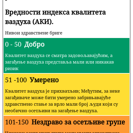
Вредности индекса квалитета
ваздуха (АКИ).
Нивои здравствене бриге
0 - 50
Добро
Квалитет ваздуха се сматра задовољавајућим, а
загађење ваздуха представља мали или никакав
ризик
51 -100
Умерено
Квалитет ваздуха је прихватљив; Међутим, за неке
загађиваче може бити умерено забрињавајуће
здравствено стање за врло мали број људи који су
необично осетљиви на загађење ваздуха.
101-150
Нездраво за осетљиве групе
Чланови осетљивих група могу имати здравствене