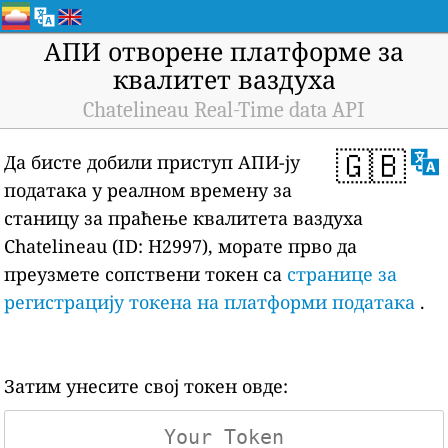
АПИ отворене платформе за
квалитет ваздуха
Chatelineau Real-Time data API
🇬🇧
Да бисте добили приступ АПИ-ју
података у реалном времену за
станицу за праћење квалитета ваздуха
Chatelineau (ID: H2997), морате прво да
преузмете сопствени токен са
странице за
регистрацију токена на платформи података
.
Затим унесите свој токен овде: