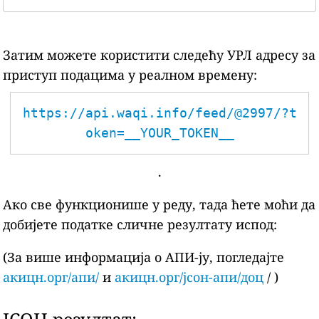
Затим можете користити следећу УРЛ адресу за
приступ подацима у реалном времену:
https://api.waqi.info/feed/@2997/?t
oken=__YOUR_TOKEN__
.
Ако све функционише у реду, тада ћете моћи да
добијете податке сличне резултату испод:
(За више информација о АПИ-ју, погледајте
акицн.орг/апи/
и
акицн.орг/јсон-апи/доц
/ )