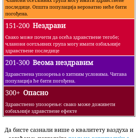
последице. Општа популација вероватно неће бити
погођена.
151-200
Нездрави
Свако може почети да осећа здравствене тегобе;
чланови осетљивих група могу имати озбиљније
здравствене последице
201-300
Веома нездравим
Здравствена упозорења о хитним условима. Читава
популација ће бити погођена.
300+
Опасно
Здравствено упозорење: свако може доживети
озбиљније здравствене ефекте
Да бисте сазнали више о квалитету ваздуха и