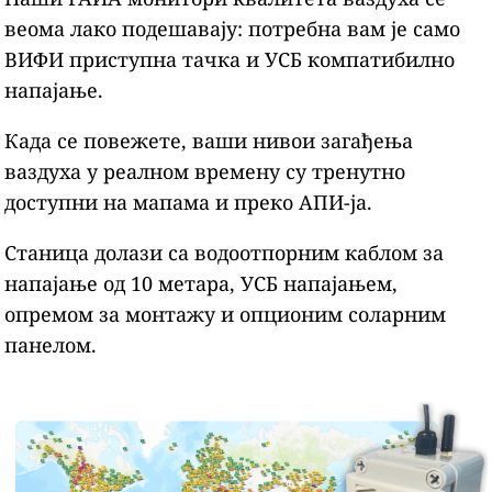
веома лако подешавају: потребна вам је само
ВИФИ приступна тачка и УСБ компатибилно
напајање.
Када се повежете, ваши нивои загађења
ваздуха у реалном времену су тренутно
доступни на мапама и преко АПИ-ја.
Станица долази са водоотпорним каблом за
напајање од 10 метара, УСБ напајањем,
опремом за монтажу и опционим соларним
панелом.