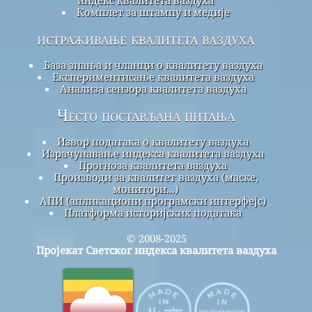
Комплет за штампу и медије
истраживање квалитета ваздуха
База знања и чланци о квалитету ваздуха
Експериментисање квалитета ваздуха
Анализа сензора квалитета ваздуха
Често постављана питања
Извор података о квалитету ваздуха
Израчунавање индекса квалитета ваздуха
Прогноза квалитета ваздуха
Производи за квалитет ваздуха (маске,
монитори...)
АПИ (апликациони програмски интерфејс)
Платформа историјских података
© 2008-2025
Пројекат Светског индекса квалитета ваздуха