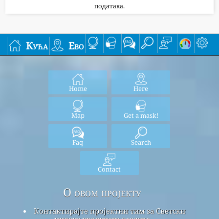
података.
Кућа
Ево
Home
Here
Map
Get a mask!
Faq
Search
Contact
О овом пројекту
Контактирајте пројектни тим за Светски
индекс квалитета ваздуха