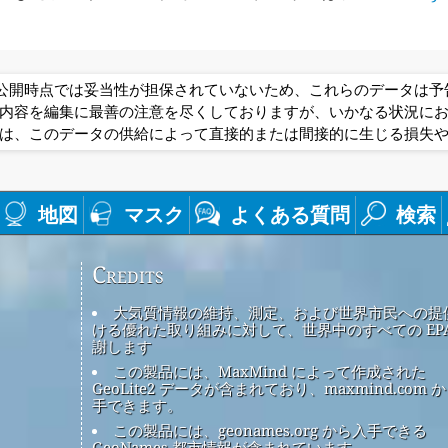
は公開時点では妥当性が担保されていないため、これらのデータは
内容を編集に最善の注意を尽くしておりますが、いかなる状況に
は、このデータの供給によって直接的または間接的に生じる損失
地図
マスク
よくある質問
検索
Credits
大気質情報の維持、測定、および世界市民への提
ける優れた取り組みに対して、世界中のすべての EPA
謝します
この製品には、MaxMind によって作成された
GeoLite2 データが含まれており、maxmind.com 
手できます。
この製品には、geonames.org から入手できる
GeoNames 都市情報が含まれています。