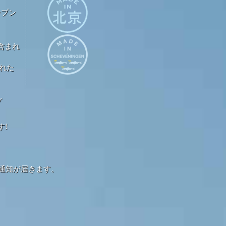
ープン
が含まれ
された
グ
す!
通知が届きます。