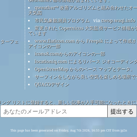
qweather™ 改善アルゴリズムと組み合わせたオ
天気図
市民気象観測員プログラム
via
cwop.waqi.info
変更された Copernicus 大気監視サービス情報
ています
www.flaticon.com から Freepik によって作成
ンターフェ
アイコンの一部
icons8.comからのアイコンの一部
locationiq.com によるリバース ジオコーディン
OpenStreetMap からのベース マップとデータ。
サーフィンをしながら良い空気を楽しめる場所で
QUACOデザイン
リング リストに登録すると、新しい記事が入手可能になったときに
提出する
This page has been generated on Friday, Aug 7th 2026, 16:55 pm CST from jp2n