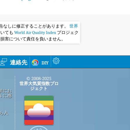
予告なしに修正することがあります。
世界
おいても
World Air Quality Index
プロジェク
や損害について責任を負いません。
連絡先
diy
© 2008-2025
世界大気質指数プロ
ジェクト
供にお
 に感
から入