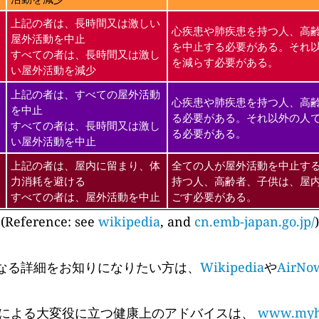
上記の者は、長時間又は激しい
心疾患や肺疾患を持つ人、高
屋外活動を中止
を中止する必要がある。それ
すべての者は、長時間又は激し
を減らす必要がある。
い屋外活動を減少
上記の者は、すべての屋外活動
心疾患や肺疾患を持つ人、高
を中止
る必要がある。それ以外の人
すべての者は、長時間又は激し
る必要がある。
い屋外活動を中止
上記の者は、屋内に留まり、体
全ての人が屋外活動を中止す
力消耗を避ける
持つ人、高齢者、子供は、屋
すべての者は、屋外活動を中止
ごす必要がある。
(Reference: see
wikipedia
, and
cn.emb-japan.go.jp/
)
なる詳細をお知りになりたい方は、
Wikipedia
や
AirNo
 Cyr氏による大変役に立つ健康上のアドバイスは、
www.myhe