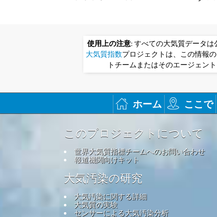
使用上の注意
: すべての大気質データ
大気質指数
プロジェクトは、この情報の
トチームまたはそのエージェント
ホーム
ここで
このプロジェクトについて
世界大気質指標チームへのお問い合わせ
報道機関向けキット
大気汚染の研究
大気汚染に関する詳細
大気質の実験
センサーによる大気汚染分析