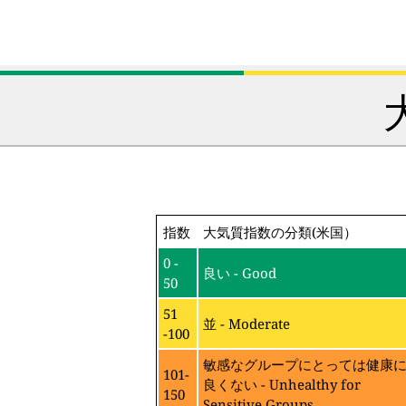
指数
大気質指数の分類(米国）
0 -
良い - Good
50
51
並 - Moderate
-100
敏感なグループにとっては健康
101-
良くない - Unhealthy for
150
Sensitive Groups