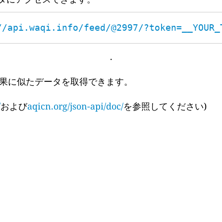
//api.waqi.info/feed/@2997/?token=__YOUR_
.
果に似たデータを取得できます。
/
および
aqicn.org/json-api/doc/
を参照してください)