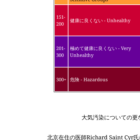
151-
健康に良くない - Unhealthy
200
201-
極めて健康に良くない - Very
300
Unhealthy
300+
危険 - Hazardous
大気汚染についての更
北京在住の医師Richard Saint